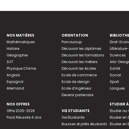
NOS MATIÈRES
ORIENTATION
BIBLIOTH
Mathématiques
Parcoursup
Droit-Eco
Histoire
Découvrir les diplômes
Littératur
Géographie
Découvrir les formations
Sciences
SVT
Découvrir les métiers
Arts-Desig
Physique Chimie
Découvrir les écoles
Santé
Anglais
Ecole de commerce
Social
Espagnol
Ecole de design
Sport
Allemand
Ecole d’ingénieur
Langues
Devenir partenaire
NOS OFFRES
ETUDIER À
Offre 2025-2026
VIE ETUDIANTE
Etudier a
Pack Réussite 4 ans
Vie Etudiante
Etudier en 
Bourses et prêts étudiants
Etudier en