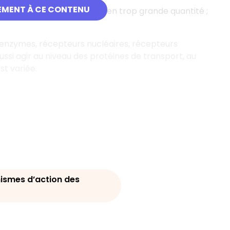
EMENT À CE CONTENU
nt une substance fabriquée en trop grande quantité ;
enzymes, récepteurs nucléaires, récepteurs
aussi agir au niveau des protéines de transport, au
st variée.
ismes d’action des