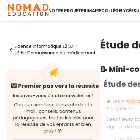
NOTRE PROJET
PRIMAIRE
COLLÈGE
LYCÉE
SU
Étude 
Licence Informatique L2 LB
>
UE 6 : Connaissance du médicament
📝 Mini-c
Étude de
💌 Premier pas vers la réussite
Inscrivez-vous à notre newsletter !
Les médica
Chaque semaine dans votre boite
l’organisme.
mail : conseils, contenus
pédagogiques, toutes les clés pour
Selon leurs c
la réussite de vos enfants et bien
agir de différ
plus ! 🎯
en lutta