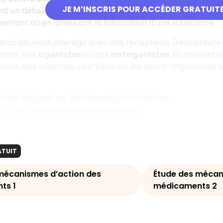
JE M’INSCRIS POUR ACCÉDER GRATUIT
ant un défaut d’une substance ou, au contraire, en inhiba
ntant ou en diminuant la fabrication d’une substance.
nts peuvent interagir avec des récepteurs (récepteurs 
étant des
agonistes
ou des
antagonistes
. Ils peuvent 
naux, des enzymes. Leur cible sur les micro-organismes e
oïdes agissent sur les récepteurs nucléaires.
ne se fixe sur les récepteurs enzymes.
ATUIT
mécanismes d’action des
Étude des mécan
ts 1
médicaments 2