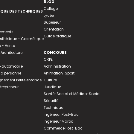
BLOG
Collège
EQUE DES TECHNIQUES
Lycée
Supérieur
Orientation
tements
Guide pratique
 Esthétique - Cosmétique
- Vente
 Architecture
CONCOURS
CRPE
 automobile
Administration
 la personne
Animation-Sport
ement Petite enfance
Culture
ntrepreneur
Juridique
Santé-Social et Médico-Social
Sécurité
Technique
Ingénieur Post-Bac
Ingénieur Maroc
Commerce Post-Bac