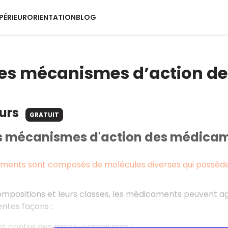
PÉRIEUR
ORIENTATION
BLOG
des mécanismes d’action d
ours
GRATUIT
s mécanismes d'action des médica
ments sont composés de molécules diverses qui possèdent
ompositions et leurs classes, les médicaments peuvent agi
entes façons :
nt contre des micro-organismes ;