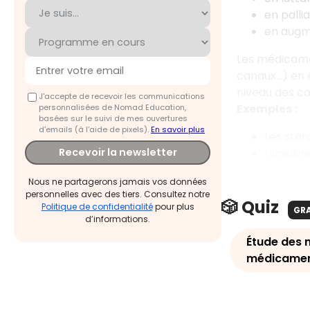
en palli
en augme
Les médicame
canaux…) en 
niveau des ca
J'accepte de recevoir les communications
Exemples :
personnalisées de Nomad Education,
basées sur le suivi de mes ouvertures
d'emails (à l’aide de pixels).
En savoir plus
Les stér
L’insuli
Recevoir la newsletter
Nous ne partagerons jamais vos données
personnelles avec des tiers. Consultez notre
🎲 Quiz
Politique de confidentialité
pour plus
GR
d’informations.
Étude des 
médicamen