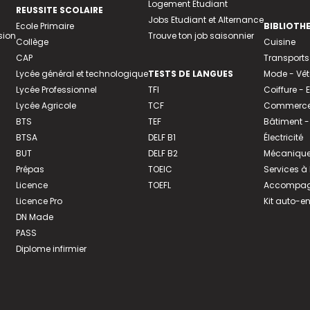
Logement Etudiant
REUSSITE SCOLAIRE
Jobs Etudiant et Alternance
Ecole Primaire
BIBLIOTH
sion
Trouve ton job saisonnier
Collège
Cuisine
CAP
Transports
Lycée général et technologique
TESTS DE LANGUES
Mode - Vê
Lycée Professionnel
TFI
Coiffure -
Lycée Agricole
TCF
Commerce 
BTS
TEF
Bâtiment -
BTSA
DELF B1
Électricité
BUT
DELF B2
Mécanique
Prépas
TOEIC
Services à
Licence
TOEFL
Accompagn
Licence Pro
Kit auto-e
DN Made
PASS
Diplome infirmier