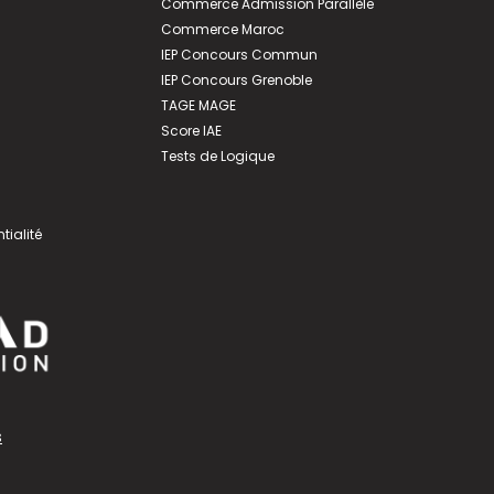
Commerce Admission Parallèle
Commerce Maroc
IEP Concours Commun
IEP Concours Grenoble
TAGE MAGE
Score IAE
Tests de Logique
tialité
s