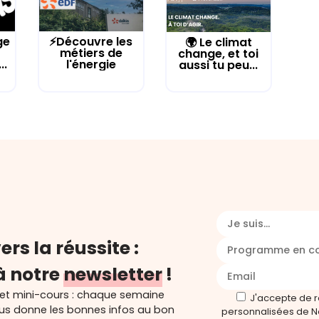
ge
⚡Découvre les
🌍 Le climat
métiers de
change, et toi
..
l'énergie
aussi tu peu...
Je suis...
ers la réussite :
Programme en c
à notre
newsletter
!
 et mini-cours : chaque semaine
J'accepte de 
ous donne les bonnes infos au bon
personnalisées de N