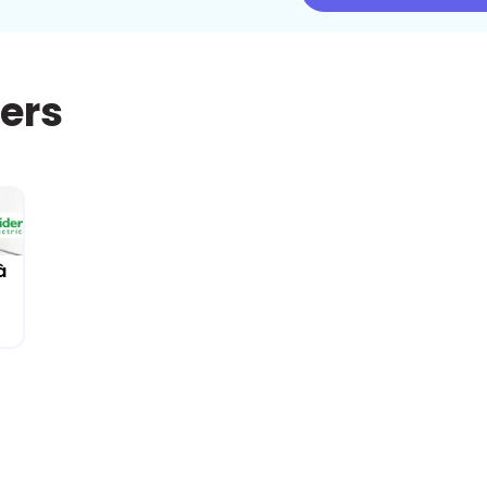
iers
à