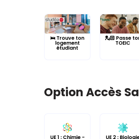
🛌 Trouve ton
💂🏻 Passe to
logement
TOEIC
étudiant
Option Accès Sa
UE 2 : Biologi
UE 1 : Chimie -