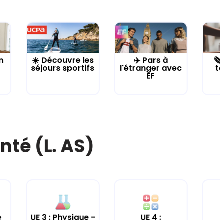
n
☀️ Découvre les
✈️ Pars à

séjours sportifs
l'étranger avec
t
EF
nté (L. AS)
e
UE 3 : Physique -
UE 4 :