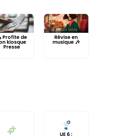
️ Profite de
Révise en
on kiosque
musique 🎶
Presse
UE 6 :