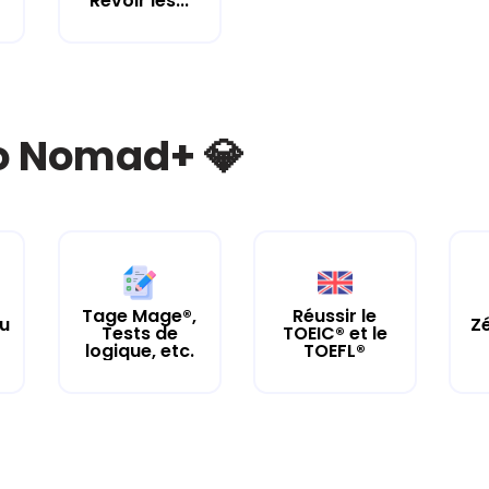
Revoir les...
bo Nomad+ 💎
Tage Mage®,
Réussir le
tu
Zé
Tests de
TOEIC® et le
logique, etc.
TOEFL®