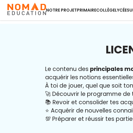
NOTRE PROJET
PRIMAIRE
COLLÈGE
LYCÉE
SU
LICE
Le contenu des
principales ma
acquérir les notions essentielle
À toi de jouer, quel que soit ton
🚀 Découvrir le programme de 
📚 Revoir et consolider tes acq
⭐️ Acquérir de nouvelles conna
💯 Préparer et réussir tes part