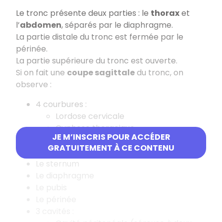
Le tronc présente deux parties : le
thorax
et
l’
abdomen
, séparés par le diaphragme.
La partie distale du tronc est fermée par le
périnée.
La partie supérieure du tronc est ouverte.
Si on fait une
coupe sagittale
du tronc, on
observe :
4 courbures :
Lordose cervicale
Cyphose thoracique
JE M’INSCRIS POUR ACCÉDER
Lordose lombaire
GRATUITEMENT À CE CONTENU
Cyphose sacrée
Le sternum
Le diaphragme
Le pubis
Le périnée
3 cavités :