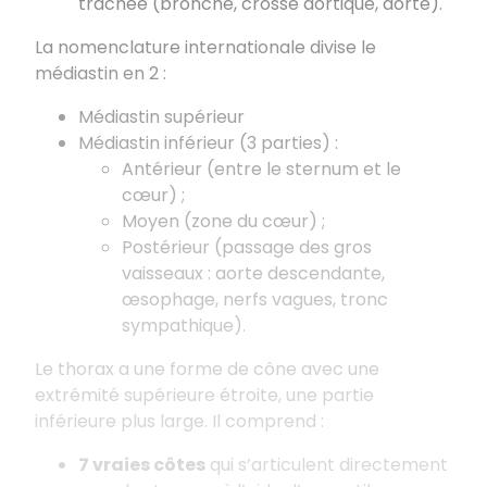
trachée (bronche, crosse aortique, aorte).
La nomenclature internationale divise le
médiastin en 2 :
Médiastin supérieur
Médiastin inférieur (3 parties) :
Antérieur (entre le sternum et le
cœur) ;
Moyen (zone du cœur) ;
Postérieur (passage des gros
vaisseaux : aorte descendante,
œsophage, nerfs vagues, tronc
sympathique).
Le thorax a une forme de cône avec une
extrémité supérieure étroite, une partie
inférieure plus large. Il comprend :
7 vraies côtes
qui s’articulent directement