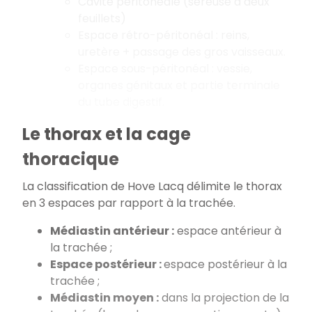
Cavité péritonéale (séreuse à deux
feuillets)
Espace rétro-péritonéal : reins,
uretère + passage des gros vaisseaux.
Espace sous-péritonéal : vessie,
organes génitaux et partie terminale
du tube digestif.
Le thorax et la cage
thoracique
La classification de Hove Lacq délimite le thorax
en 3 espaces par rapport à la trachée.
Médiastin antérieur :
espace antérieur à
la trachée ;
Espace postérieur :
espace postérieur à la
trachée ;
Médiastin moyen :
dans la projection de la