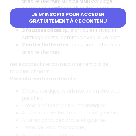
avec le sternum à l’aide d’un cartilage
costal. Les cartilages chondro-costaux
JE M’INSCRIS POUR ACCÉDER
sont de plus en plus large à mesure que l’on
GRATUITEMENT À CE CONTENU
va vers le bas.
3 fausses côtes
qui s’articulent avec un
cartilage costal commun avec la 7e côte.
2 côtes flottantes
qui ne sont articulées
avec le sternum.
Les espaces intercostaux sont remplis de
muscles et nerfs.
Vascularisation artérielle :
Crosse aortique : s’oriente en arrière et à
gauche ;
Tronc artériel brachio-céphalique ;
Artères sous-clavières droite et gauche ;
Artères carotides droite et gauche ;
Tronc cervico-thoracique ;
Artères intercostales ;