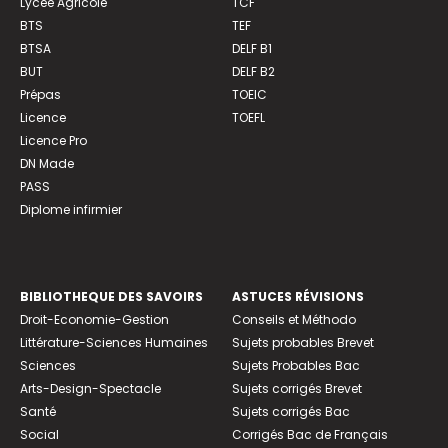
Lycée Agricole
TCF
BTS
TEF
BTSA
DELF B1
BUT
DELF B2
Prépas
TOEIC
Licence
TOEFL
Licence Pro
DN Made
PASS
Diplome infirmier
BIBLIOTHEQUE DES SAVOIRS
ASTUCES RÉVISIONS
Droit-Economie-Gestion
Conseils et Méthodo
Littérature-Sciences Humaines
Sujets probables Brevet
Sciences
Sujets Probables Bac
Arts-Design-Spectacle
Sujets corrigés Brevet
Santé
Sujets corrigés Bac
Social
Corrigés Bac de Français