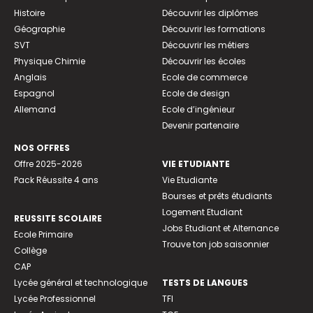
Histoire
Découvrir les diplômes
Géographie
Découvrir les formations
SVT
Découvrir les métiers
Physique Chimie
Découvrir les écoles
Anglais
Ecole de commerce
Espagnol
Ecole de design
Allemand
Ecole d’ingénieur
Devenir partenaire
NOS OFFRES
Offre 2025-2026
VIE ETUDIANTE
Pack Réussite 4 ans
Vie Etudiante
Bourses et prêts étudiants
Logement Etudiant
REUSSITE SCOLAIRE
Jobs Etudiant et Alternance
Ecole Primaire
Trouve ton job saisonnier
Collège
CAP
Lycée général et technologique
TESTS DE LANGUES
Lycée Professionnel
TFI