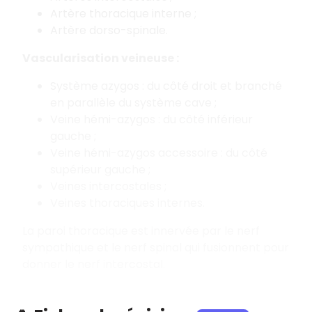
Artère thoracique interne ;
Artère dorso-spinale.
Vascularisation veineuse :
Système azygos : du côté droit et branché
en parallèle du système cave ;
Veine hémi-azygos : du côté inférieur
gauche ;
Veine hémi-azygos accessoire : du côté
supérieur gauche ;
Veines intercostales ;
Veines thoraciques internes.
La paroi thoracique est innervée par le nerf
sympathique et le nerf spinal qui fusionnent pour
donner le nerf intercostal.