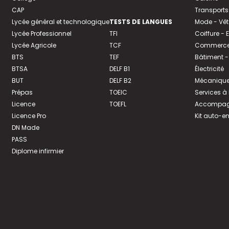
CAP
Transports
Lycée général et technologique
TESTS DE LANGUES
Mode - Vê
Lycée Professionnel
TFI
Coiffure -
Lycée Agricole
TCF
Commerce 
BTS
TEF
Bâtiment -
BTSA
DELF B1
Électricité
BUT
DELF B2
Mécanique
Prépas
TOEIC
Services à
Licence
TOEFL
Accompagn
Licence Pro
Kit auto-e
DN Made
PASS
Diplome infirmier