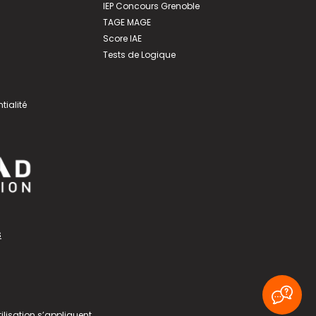
IEP Concours Grenoble
TAGE MAGE
Score IAE
Tests de Logique
tialité
s
ilisation
s’appliquent.