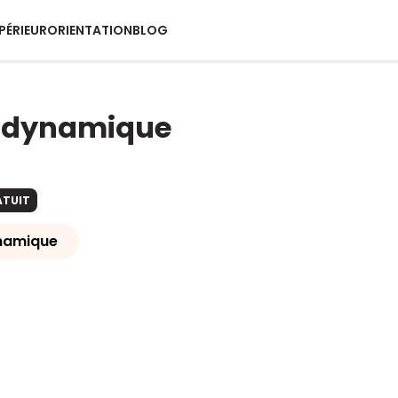
PÉRIEUR
ORIENTATION
BLOG
odynamique
ATUIT
namique