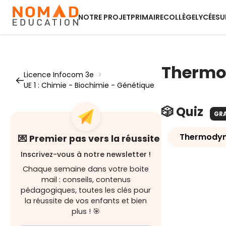
NOTRE PROJET
PRIMAIRE
COLLÈGE
LYCÉE
SU
Therm
Licence Infocom 3e
>
UE 1 : Chimie - Biochimie - Génétique
🎲 Quiz
GR
Thermody
💌 Premier pas vers la réussite
Inscrivez-vous à notre newsletter !
Chaque semaine dans votre boite
mail : conseils, contenus
pédagogiques, toutes les clés pour
la réussite de vos enfants et bien
plus ! 🎯