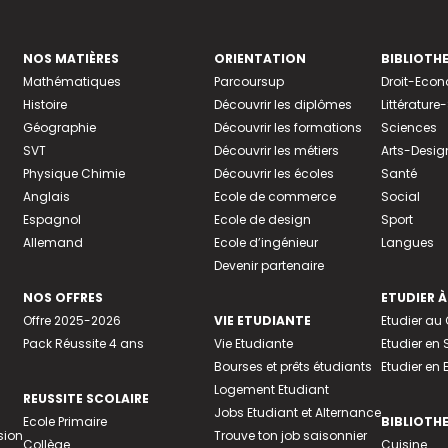
NOS MATIÈRES
ORIENTATION
BIBLIOTH
Mathématiques
Parcoursup
Droit-Eco
Histoire
Découvrir les diplômes
Littératur
Géographie
Découvrir les formations
Sciences
SVT
Découvrir les métiers
Arts-Desig
Physique Chimie
Découvrir les écoles
Santé
Anglais
Ecole de commerce
Social
Espagnol
Ecole de design
Sport
Allemand
Ecole d’ingénieur
Langues
Devenir partenaire
NOS OFFRES
ETUDIER À
Offre 2025-2026
VIE ETUDIANTE
Etudier a
Pack Réussite 4 ans
Vie Etudiante
Etudier en 
Bourses et prêts étudiants
Etudier en
Logement Etudiant
REUSSITE SCOLAIRE
Jobs Etudiant et Alternance
Ecole Primaire
BIBLIOTH
sion
Trouve ton job saisonnier
Collège
Cuisine