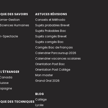
EQUE DES SAVOIRS
ASTUCES RÉVISIONS
nomie-Gestion
Conseils et Méthodo
e-Sciences Humaines
Sujets probables Brevet
Sujets Probables Bac
n-Spectacle
Sujets corrigés Brevet
Sujets corrigés Bac
Corrigés Bac de Français
Calendrier Parcoursup 2026
Calendrier vacances scolaires
Orientation Post Bac
Orientation Post Collège
 L’ÉTRANGER
Mon master
u Canada
Grand Oral 2026
Suisse
 Espagne
BLOG
Collège
EQUE DES TECHNIQUES
Lycée