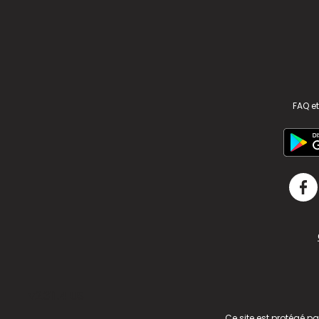
FAQ et
v2.311.4 US
Ce site est protégé p