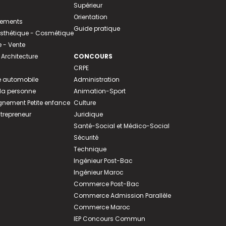
Supérieur
Orientation
tements
Guide pratique
 Esthétique - Cosmétique
- Vente
 Architecture
CONCOURS
CRPE
 automobile
Administration
 la personne
Animation-Sport
ement Petite enfance
Culture
ntrepreneur
Juridique
Santé-Social et Médico-Social
Sécurité
Technique
Ingénieur Post-Bac
Ingénieur Maroc
Commerce Post-Bac
Commerce Admission Parallèle
Commerce Maroc
IEP Concours Commun