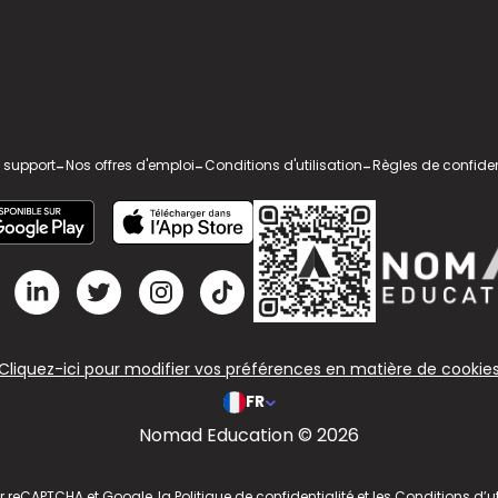
 support
-
Nos offres d'emploi
-
Conditions d'utilisation
-
Règles de confiden
Cliquez-ici pour modifier vos préférences en matière de cookie
FR
Nomad Education © 2026
ar reCAPTCHA et Google, la
Politique de confidentialité
et les
Conditions d’ut