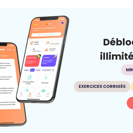
Déblo
illimit
MI
EXERCICES CORRIGÉS