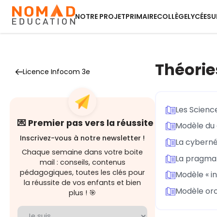
NOTRE PROJET
PRIMAIRE
COLLÈGE
LYCÉE
SU
Théorie
Licence Infocom 3e
Les Scienc
💌 Premier pas vers la réussite
Modèle du
Inscrivez-vous à notre newsletter !
La cyberné
Chaque semaine dans votre boite
La pragmat
mail : conseils, contenus
pédagogiques, toutes les clés pour
Modèle « in
la réussite de vos enfants et bien
Modèle orc
plus ! 🎯