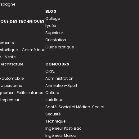
 Espagne
BLOG
Collège
EQUE DES TECHNIQUES
Lycée
Supérieur
Orientation
tements
Guide pratique
 Esthétique - Cosmétique
- Vente
 Architecture
CONCOURS
CRPE
 automobile
Administration
 la personne
Animation-Sport
ement Petite enfance
Culture
ntrepreneur
Juridique
Santé-Social et Médico-Social
Sécurité
Technique
Ingénieur Post-Bac
Ingénieur Maroc