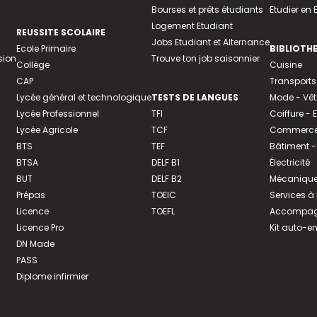
Bourses et prêts étudiants
Etudier en
Logement Etudiant
REUSSITE SCOLAIRE
Jobs Etudiant et Alternance
Ecole Primaire
BIBLIOTH
sion
Trouve ton job saisonnier
Collège
Cuisine
CAP
Transports
Lycée général et technologique
TESTS DE LANGUES
Mode - Vê
Lycée Professionnel
TFI
Coiffure -
Lycée Agricole
TCF
Commerce 
BTS
TEF
Bâtiment -
BTSA
DELF B1
Électricité
BUT
DELF B2
Mécanique
Prépas
TOEIC
Services à
Licence
TOEFL
Accompagn
Licence Pro
Kit auto-e
DN Made
PASS
Diplome infirmier