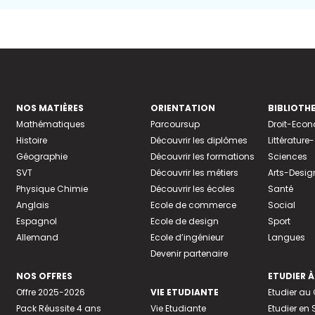
NOS MATIÈRES
ORIENTATION
BIBLIOTH
Mathématiques
Parcoursup
Droit-Eco
Histoire
Découvrir les diplômes
Littératur
Géographie
Découvrir les formations
Sciences
SVT
Découvrir les métiers
Arts-Desig
Physique Chimie
Découvrir les écoles
Santé
Anglais
Ecole de commerce
Social
Espagnol
Ecole de design
Sport
Allemand
Ecole d’ingénieur
Langues
Devenir partenaire
NOS OFFRES
ETUDIER À
Offre 2025-2026
VIE ETUDIANTE
Etudier a
Pack Réussite 4 ans
Vie Etudiante
Etudier en 