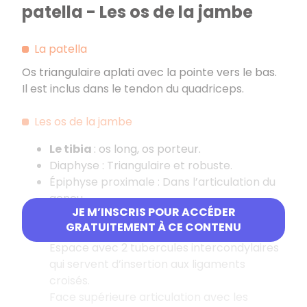
patella - Les os de la jambe
La patella
Os triangulaire aplati avec la pointe vers le bas.
Il est inclus dans le tendon du quadriceps.
Les os de la jambe
Le tibia
: os long, os porteur.
Diaphyse : Triangulaire et robuste.
Épiphyse proximale : Dans l’articulation du
genou.
JE M’INSCRIS POUR ACCÉDER
Deux condyles : médian et latéral
GRATUITEMENT À CE CONTENU
(articulation avec la tête de la fibula) +
Espace avec 2 tubercules intercondylaires
qui servent d’insertion aux ligaments
croisés.
Face supérieure articulation avec les