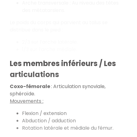
Arche transversale : Au niveau des têtes
des métatarsiens.
Le poids du corps qui parvient au talus se
distribue dans le pied :
2/3 sur l’arche latérale.
1/3 sur l’arche médiale.
Les membres inférieurs / Les
articulations
Coxo-fémorale
: Articulation synoviale,
sphéroïde.
Mouvements :
Flexion / extension
Abduction / adduction
Rotation latérale et médiale du fémur.