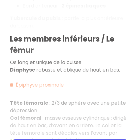
Bord antérieur :
2 épines iliaques
Tubercule du pubis
: partie la plus antérieure
du bassin.
Les membres inférieurs / Le
fémur
Os long et unique de la cuisse.
Diaphyse
robuste et oblique de haut en bas.
Épiphyse proximale
Tête fémorale
: 2/3 de sphère avec une petite
dépression
Col fémoral
: masse osseuse cylindrique ; dirigé
de haut en bas, d’avant en arrière. Le col et la
tête fémorale sont décalés vers l’avant par