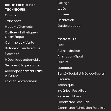
Collège
BIBLIOTHEQUE DES
Lycée
TECHNIQUES
Supérieur
Cuisine
Orientation
Transports
Guide pratique
Mode - Vêtements
Coiffure - Esthétique -
Cosmétique
CONCOURS
Commerce - Vente
CRPE
Bâtiment - Architecture
Administration
Électricité
Animation-Sport
Mécanique automobile
Culture
Services à la personne
Juridique
Accompagnement Petite
Santé-Social et Médico-Social
enfance
Sécurité
Kit auto-entrepreneur
Technique
Ingénieur Post-Bac
Ingénieur Maroc
Commerce Post-Bac
Commerce Admission Parallèle