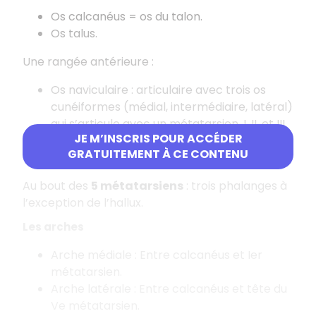
Os calcanéus = os du talon.
Os talus.
Une rangée antérieure :
Os naviculaire : articulaire avec trois os
cunéiformes (médial, intermédiaire, latéral)
qui s’articule avec un métatarsien, I, II, et III
JE M’INSCRIS POUR ACCÉDER
Os cuboïde : s’articule avec le calcanéus et
GRATUITEMENT À CE CONTENU
le talus, et avec les métatarsiens IV et V.
Au bout des
5 métatarsiens
: trois phalanges à
l’exception de l’hallux.
Les arches
Arche médiale : Entre calcanéus et Ier
métatarsien.
Arche latérale : Entre calcanéus et tête du
Ve métatarsien.