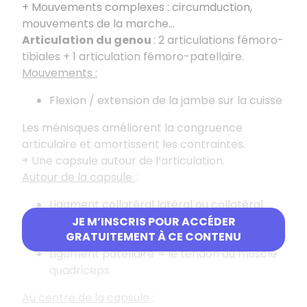
+ Mouvements complexes : circumduction,
mouvements de la marche…
Articulation du genou
: 2 articulations fémoro-
tibiales + 1 articulation fémoro-patellaire.
Mouvements :
Flexion / extension de la jambe sur la cuisse
Les ménisques améliorent la congruence
articulaire et amortissent les contraintes.
+ Une capsule autour de l’articulation.
Autour de la capsule
:
Ligament collatéral latéral ou collatéral
fibulaire
JE M’INSCRIS POUR ACCÉDER
GRATUITEMENT À CE CONTENU
Ligament collatéral médial ou tibial
Ligament patellaire = le tendon du muscle
quadriceps
Au centre de la capsule
: