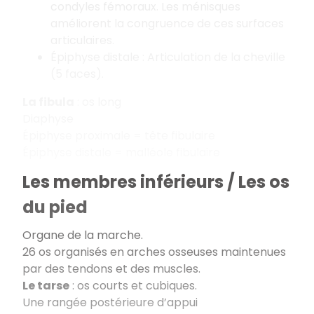
condyles fémoraux. Les ménisques
améliorent la congruence de ces surfaces
articulaires.
Épiphyse distale : Articulation de la cheville
(5 faces).
La fibula
: os long
Diaphyse
Épiphyse proximale = tête fibulaire
Épiphyse distale = malléole fibulaire
Les membres inférieurs / Les os
du pied
Organe de la marche.
26 os organisés en arches osseuses maintenues
par des tendons et des muscles.
Le tarse
: os courts et cubiques.
Une rangée postérieure d’appui