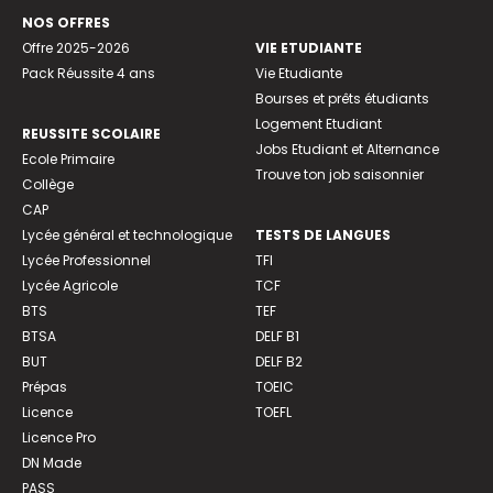
NOS OFFRES
Offre 2025-2026
VIE ETUDIANTE
Pack Réussite 4 ans
Vie Etudiante
Bourses et prêts étudiants
Logement Etudiant
REUSSITE SCOLAIRE
Jobs Etudiant et Alternance
Ecole Primaire
Trouve ton job saisonnier
Collège
CAP
Lycée général et technologique
TESTS DE LANGUES
Lycée Professionnel
TFI
Lycée Agricole
TCF
BTS
TEF
BTSA
DELF B1
BUT
DELF B2
Prépas
TOEIC
Licence
TOEFL
Licence Pro
DN Made
PASS