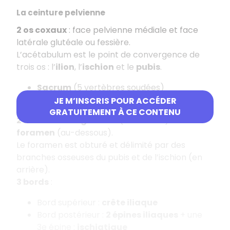
La ceinture pelvienne
2 os coxaux
: face pelvienne médiale et face
latérale glutéale ou fessière.
L’acétabulum est le point de convergence de
trois os : l’
ilion
, l’
ischion
et le
pubis
.
Sacrum
(5 vertèbres soudées)
Coccyx
(2/3 vertèbres soudées)
JE M’INSCRIS POUR ACCÉDER
GRATUITEMENT À CE CONTENU
2 fosses
: fosse
glutéale
(au-dessus) et
foramen
(au-dessous).
Le foramen est obturé et délimité par des
branches osseuses du pubis et de l’ischion (en
arrière).
3 bords
:
Bord supérieur :
crête iliaque
Bord postérieur :
2 épines iliaques
+ une
3e épine :
ischiatique