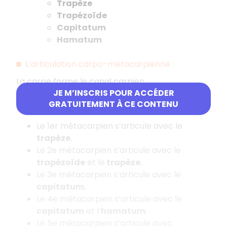
Trapèze
Trapézoïde
Capitatum
Hamatum
L’articulation carpo-métacarpienne :
La carpe forme le canal carpien.
JE M’INSCRIS POUR ACCÉDER
La main est formée par les 5 métacarpiens (3
GRATUITEMENT À CE CONTENU
phalanges sauf le pouce).
Le 1er métacarpien s’articule avec le
trapèze
,
Le 2e métacarpien s’articule avec le
trapézoïde
et le
trapèze
,
Le 3e métacarpien s’articule avec le
capitatum
,
Le 4e métacarpien s’articule avec le
capitatum
et l’
hamatum
,
Le 5e métacarpien s’articule avec