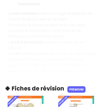
l’
hamatum
.
Le
nerf médian
innerve la loge antérieure de
l’avant-bras et celle de la main.
Il traverse le canal carpien entre les deux
couches du fléchisseur superficiel et du
fléchisseur profond des doigts.
L’
artère brachiale
est au contact du nerf
médian.
Le
nerf ulnaire
passe au niveau de l’épicondyle
médial de l’humérus. Il descend dans une
gouttière formée par le muscle fléchisseur
ulnaire du carpe. Il se partage dans la main.
🍀 Fiches de révision
PREMIUM
PREMIUM
PREMIUM