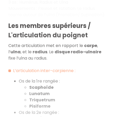
3 os : Humérus, Radius et Ulna
Mouvements : Flexion et rotation. Le radius
tourne autour de l’ulna (Pronation/ Supination).
Les membres supérieurs /
L'articulation du poignet
Cette articulation met en rapport le
carpe
,
l’
ulna
, et le
radius
. Le
disque radio-ulnaire
fixe l’ulna au radius.
L’articulation inter-carpienne :
Os de la 1re rangée :
Scaphoïde
Lunatum
Triquetrum
Pisiforme
Os de la 2e rangée :