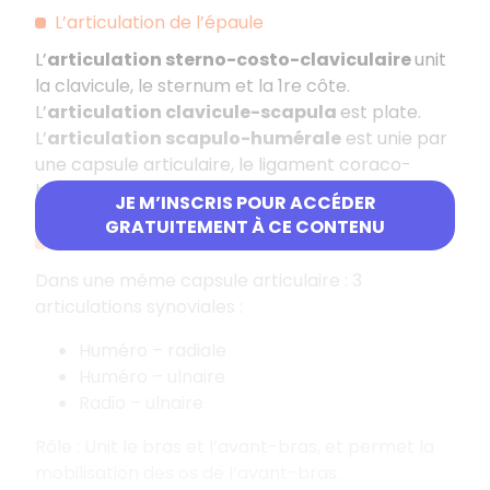
L’articulation de l’épaule
L’
articulation sterno-costo-claviculaire
unit
la clavicule, le sternum et la 1re côte.
L’
articulation clavicule-scapula
est plate.
L’
articulation scapulo-humérale
est unie par
une capsule articulaire, le ligament coraco-
huméral et les ligaments gléno-huméraux.
JE M’INSCRIS POUR ACCÉDER
GRATUITEMENT À CE CONTENU
L’articulation du coude
Dans une même capsule articulaire : 3
articulations synoviales :
Huméro – radiale
Huméro – ulnaire
Radio – ulnaire
Rôle : Unit le bras et l’avant-bras, et permet la
mobilisation des os de l’avant-bras.