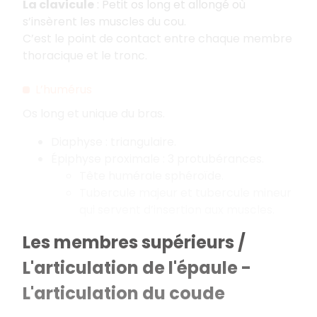
La clavicule
: Petit os long et allongé où
s’insèrent les muscles du cou.
C’est le point de contact entre chaque membre
thoracique et le tronc.
L’humérus
Os long et unique du bras.
Diaphyse : triangulaire.
Épiphyse proximale : 3 protubérances.
Tête humérale sphéroïde.
Tubercule majeur et tubercule mineur
qui servent d’insertion aux muscles.
Les membres supérieurs /
L'articulation de l'épaule -
L'articulation du coude