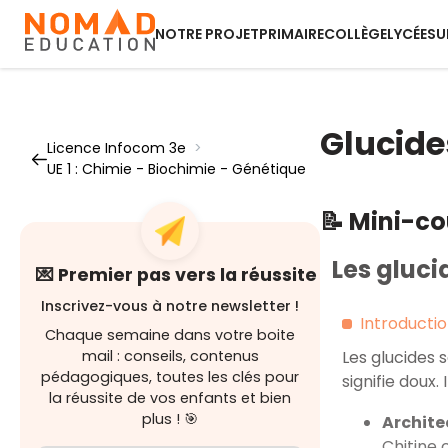
NOTRE PROJET
PRIMAIRE
COLLÈGE
LYCÉE
SU
Glucide
Licence Infocom 3e
>
UE 1 : Chimie - Biochimie - Génétique
📝 Mini-c
Les gluci
💌 Premier pas vers la réussite
Inscrivez-vous à notre newsletter !
Introducti
Chaque semaine dans votre boite
mail : conseils, contenus
Les glucides 
pédagogiques, toutes les clés pour
signifie doux. 
la réussite de vos enfants et bien
plus ! 🎯
Archite
Chitine 