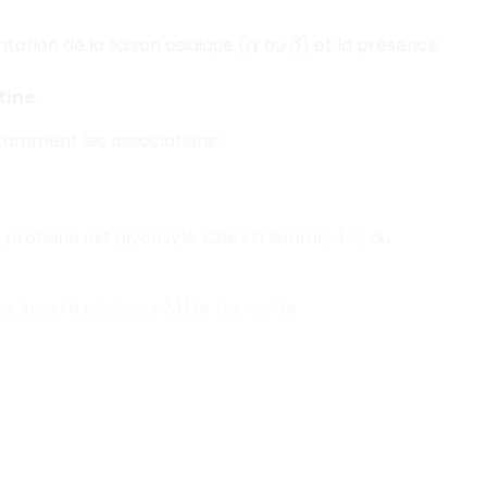
entation de la liaison osidique (
ou
) et la présence
α
β
tine
.
tamment les associations :
 protéine est glycosylé. Chez l’Homme,
du
1
%
, jusqu’à plusieurs
(ex. acide
M
D
a