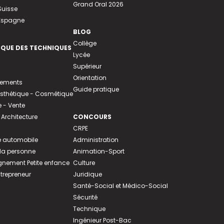
Grand Oral 2026
Suisse
 Espagne
BLOG
Collège
EQUE DES TECHNIQUES
Lycée
Supérieur
Orientation
tements
Guide pratique
 Esthétique - Cosmétique
- Vente
 Architecture
CONCOURS
CRPE
 automobile
Administration
 la personne
Animation-Sport
ement Petite enfance
Culture
ntrepreneur
Juridique
Santé-Social et Médico-Social
Sécurité
Technique
Ingénieur Post-Bac