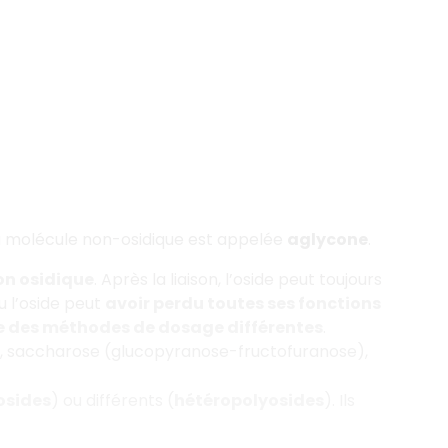
La molécule non-osidique est appelée
aglycone
.
son osidique
. Après la liaison, l’oside peut toujours
ou l’oside peut
avoir perdu toutes ses fonctions
e des méthodes de dosage différentes
.
, saccharose (glucopyranose-fructofuranose),
sides
) ou différents (
hétéropolyosides
). Ils