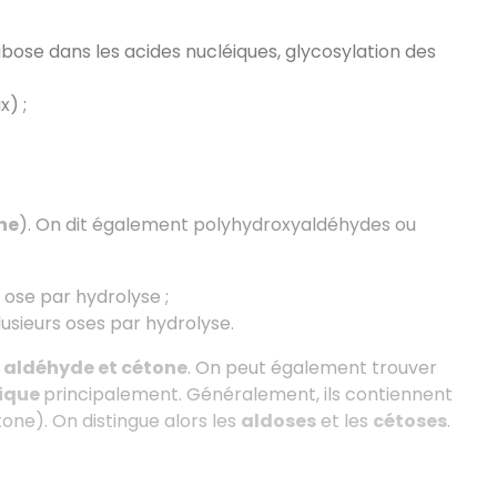
ibose dans les acides nucléiques, glycosylation des
) ;
ne
). On dit également polyhydroxyaldéhydes ou
l ose par hydrolyse ;
lusieurs oses par hydrolyse.
, aldéhyde et cétone
. On peut également trouver
lique
principalement. Généralement, ils contiennent
one). On distingue alors les
aldoses
et les
cétoses
.