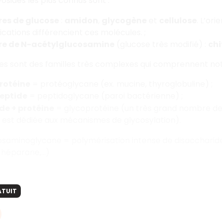
sides les plus connus sont :
es de glucose
:
amidon
,
glycogène
et
cellulose
. L’ori
ications différencient ces molécules. ;
re de N-acétylglucosamine
(glucose très modifié) :
chi
es sont des familles très complexes qui comprennent no
rotéine
= protéoglycane (ex. mucine, thyroglobuline) ;
eptide
= peptidoglycane (paroi bactérienne) ;
de + protéine
= glycoprotéine (un très grand nombre de
est dédiée aux mécanismes de glycosylation).
saminoglycane = polymérisation intense de disaccharides
, héparane,…)
ATUIT