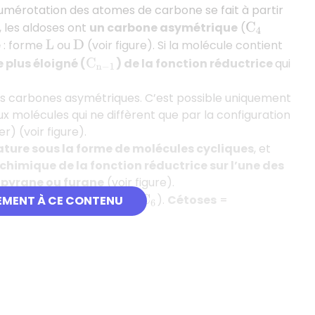
numérotation des atomes de carbone se fait à partir
les aldoses ont
un carbone asymétrique
(
C
4
e
: forme
ou
(voir figure). Si la molécule contient
L
D
 plus éloigné (
) de la fonction réductrice
qui
C
n
−
1
urs carbones asymétriques. C’est possible uniquement
x molécules qui ne diffèrent que par la configuration
r) (voir figure).
Nature sous la forme de molécules cycliques
, et
chimique de la fonction réductrice sur l’une des
:
pyrane ou furane
(voir figure).
cose/galactose/mannose (
).
Cétoses
=
EMENT À CE CONTENU
C
6