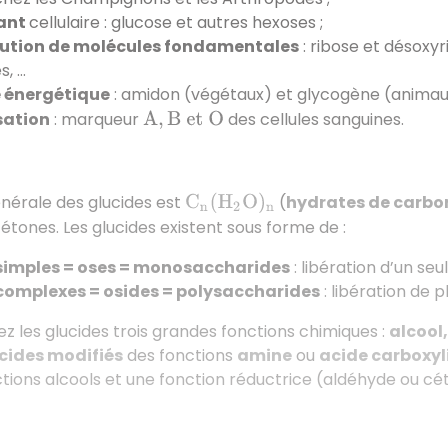
ant
cellulaire : glucose et autres hexoses ;
ution de molécules fondamentales
: ribose et désoxyr
s, …
 énergétique
: amidon (végétaux) et glycogène (animaux
sation
: marqueur
des cellules sanguines.
A
,
B
e
t
O
nérale des glucides est
(
hydrates de carbo
C
n
(
H
2
O
)
n
tones. Les glucides existent sous forme de :
simples = oses = monosaccharides
: libération d’un seu
complexes = osides = polysaccharides
: libération de p
z les glucides trois grandes fonctions chimiques :
alcool
cides modifiés
des fonctions
amine
ou
acide carboxy
ctions alcools et une fonction réductrice (aldéhyde ou cét