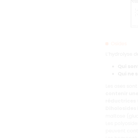
Osides
L’hydrolyse d
Qui sont
Qui ne 
Les oses sont
contenir une
réductrices
(
Diholosides
maltose (gl
Les polyoside
peuvent conte