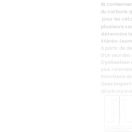
Ils contienne
du carbone qu
pour les céto
plusieurs c
détermine l
Stéréo-iso
à partir de d
d’un seul de
Cyclisation 
plus rarement
fonctions al
Oses import
dihydroxyacé