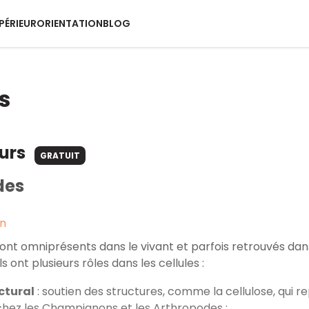
PÉRIEUR
ORIENTATION
BLOG
s
ours
GRATUIT
des
on
sont omniprésents dans le vivant et parfois retrouvés dan
Ils ont plusieurs rôles dans les cellules :
ctural
: soutien des structures, comme la cellulose, qui 
chez les Champignons et les Arthropodes ;