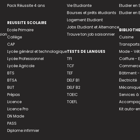
Pack Réussite 4 ans
Vie Etudiante
Etudier en 
Bourses et prêts étudiants
Etudier en
Logement Etudiant
REUSSITE SCOLAIRE
Jobs Etudiant et Alternance
Ecole Primaire
BIBLIOTH
sion
Trouve ton job saisonnier
Collège
Cuisine
CAP
Transports
Lycée général et technologique
TESTS DE LANGUES
Mode - Vê
Lycée Professionnel
TFI
Coiffure -
Lycée Agricole
TCF
Commerce 
BTS
TEF
Bâtiment -
BTSA
DELF B1
Électricité
BUT
DELF B2
Mécanique
Prépas
TOEIC
Services à
Licence
TOEFL
Accompagn
Licence Pro
Kit auto-e
DN Made
PASS
Diplome infirmier