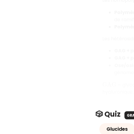
Les homopolyo
Polymèr
de ramif
Polymè
Les hétérosid
GAG + p
GAG + p
Ose/osi
génome 
= glyco
G
A
G
hyaluronique
🎲 Quiz
GR
Glucides