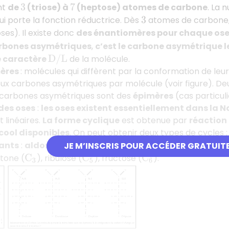
nt
de
(triose) à
(heptose) atomes de carbone
. La 
3
7
i porte la fonction réductrice. Dès
atomes de carbone, 
3
ses). Il existe donc
des énantiomères pour chaque os
arbones asymétriques
,
c’est le carbone asymétrique le
e caractère
de la molécule.
D
/
L
mères
: molécules qui diffèrent par la conformation de le
eux carbones asymétriques par molécule (voir figure). Deu
s carbones asymétriques sont des
épimères
(cas particulie
des oses
:
les oses existent essentiellement dans la 
 linéaires.
La forme cyclique
est obtenue par
réaction 
cool disponibles
. On peut obtenir deux types de cycles 
ants
:
aldoses
= glycéraldéhyde (
), ribose (
), glu
JE M’INSCRIS POUR ACCÉDER GRATUIT
C
3
C
5
tone (
), ribulose (
), fructose (
).
C
3
C
5
C
6