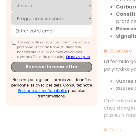
Carbur
Constit
protéine
Réserve
Signali
J'accepte de recevoir les communications
personnalisées de Nomad Education,
Structure
basées sur le suivi de mes ouvertures
d'emails (à l’aide de pixels).
En savoir plus
La formule gé
Recevoir la newsletter
polyhydroxycé
Nous ne partagerons jamais vos données
Sucres 
personnelles avec des tiers. Consultez notre
Sucres 
Politique de confidentialité
pour plus
d’informations.
On trouve che
chez
des glu
plusieurs fon
Oses