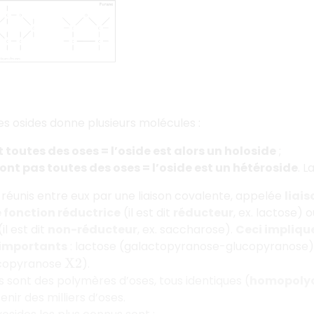
es osides donne plusieurs molécules :
 toutes des oses = l’oside est alors un holoside
;
sont pas toutes des oses = l’oside est un hétéroside
. 
 réunis entre eux par une liaison covalente, appelée
liai
 fonction réductrice
(il est dit
réducteur
, ex. lactose) 
il est dit
non-réducteur
, ex. saccharose).
Ceci impliqu
 importants
: lactose (galactopyranose-glucopyranose)
ucopyranose
).
X
2
s sont des polymères d’oses, tous identiques (
homopolyo
nir des milliers d’oses.