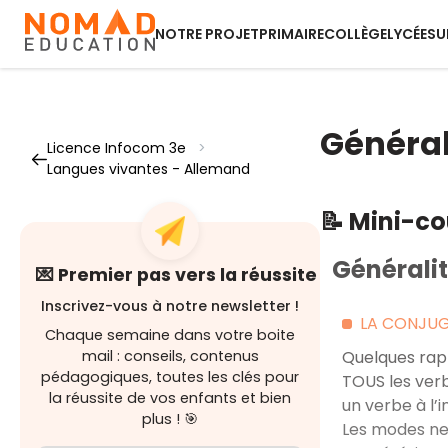
NOTRE PROJET
PRIMAIRE
COLLÈGE
LYCÉE
SU
Général
Licence Infocom 3e
>
Langues vivantes - Allemand
📝 Mini-c
Généralit
💌 Premier pas vers la réussite
Inscrivez-vous à notre newsletter !
LA CONJU
Chaque semaine dans votre boite
mail : conseils, contenus
Quelques rapp
pédagogiques, toutes les clés pour
TOUS les verb
la réussite de vos enfants et bien
un verbe à l’
plus ! 🎯
Les modes ne 