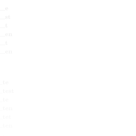
e
Du
____test
Er, sie, es
____te
Wir
____ten
Ihr
____te