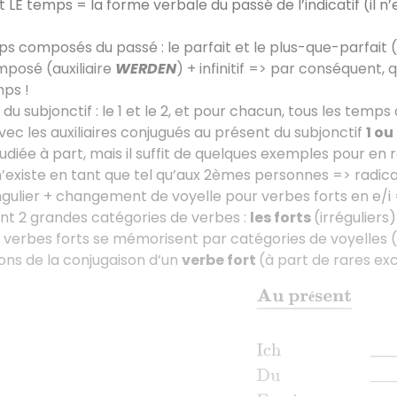
t LE temps = la forme verbale du passé de l’indicatif (il n
mps composés du passé : le parfait et le plus-que-parfait (
posé (auxiliaire
WERDEN
) + infinitif => par conséquent, 
mps !
 du subjonctif : le 1 et le 2, et pour chacun, tous les tem
c les auxiliaires conjugués au présent du subjonctif
1 ou
diée à part, mais il suffit de quelques exemples pour en re
’existe en tant que tel qu’aux 2èmes personnes => radica
ingulier + changement de voyelle pour verbes forts en e/i
ent 2 grandes catégories de verbes :
les forts
(irréguliers
 verbes forts se mémorisent par catégories de voyelles (p
ons de la conjugaison d’un
verbe fort
(à part de rares ex
Au présent
_
Ich
____
é