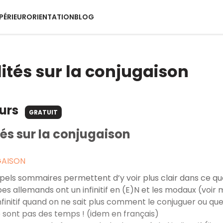
PÉRIEUR
ORIENTATION
BLOG
ités sur la conjugaison
ours
GRATUIT
és sur la conjugaison
GAISON
els sommaires permettent d’y voir plus clair dans ce que 
es allemands ont un infinitif en (E)N et les modaux (voi
infinitif quand on ne sait plus comment le conjuguer ou qu
sont pas des temps ! (idem en français)