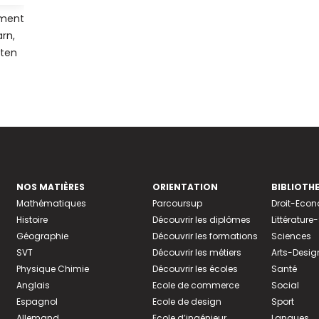
ement
rn,
ten
NOS MATIÈRES
ORIENTATION
BIBLIOTH
Mathématiques
Parcoursup
Droit-Eco
Histoire
Découvrir les diplômes
Littératur
Géographie
Découvrir les formations
Sciences
SVT
Découvrir les métiers
Arts-Desig
Physique Chimie
Découvrir les écoles
Santé
Anglais
Ecole de commerce
Social
Espagnol
Ecole de design
Sport
Allemand
Ecole d’ingénieur
Langues