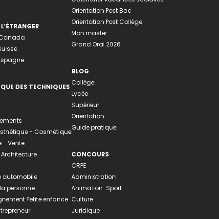
Orientation Post Bac
Orientation Post Collège
 L’ÉTRANGER
Mon master
u Canada
Grand Oral 2026
Suisse
 Espagne
BLOG
Collège
EQUE DES TECHNIQUES
Lycée
Supérieur
Orientation
tements
Guide pratique
 Esthétique - Cosmétique
- Vente
 Architecture
CONCOURS
CRPE
 automobile
Administration
 la personne
Animation-Sport
ement Petite enfance
Culture
ntrepreneur
Juridique