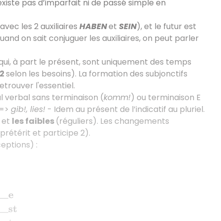
’existe pas d’imparfait ni de passé simple en
avec les 2 auxiliaires
HABEN
et
SEIN
), et le futur est
quand on sait conjuguer les auxiliaires, on peut parler
ps qui, à part le présent, sont uniquement des temps
 2
selon les besoins). La formation des subjonctifs
trouver l'essentiel.
l verbal sans terminaison (
komm!
) ou terminaison E
 =>
gib!, lies!
- Idem au présent de l’indicatif au pluriel.
) et
les faibles
(réguliers). Les changements
rétérit et participe 2).
ceptions) :
e
Du
____st
Er, sie, es
____t
Wir
____en
Ihr
____t
Sie, si