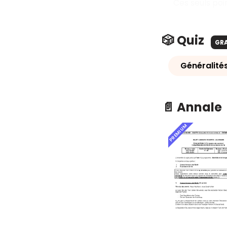
Ces seuls po
🎲 Quiz
GR
Généralités
📄 Annale
PREMIUM