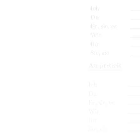
Au prétérit
_
Ich
____t
é
é