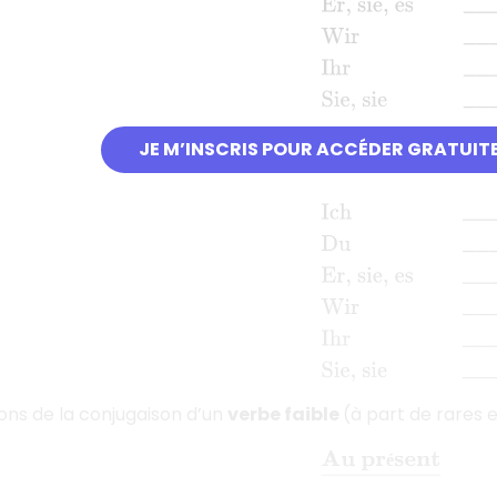
Au prétérit
_
Ich
____
é
é
JE M’INSCRIS POUR ACCÉDER GRATUIT
ons de la conjugaison d’un
verbe faible
(à part de rares e
Au présent
_
Ich
____
é