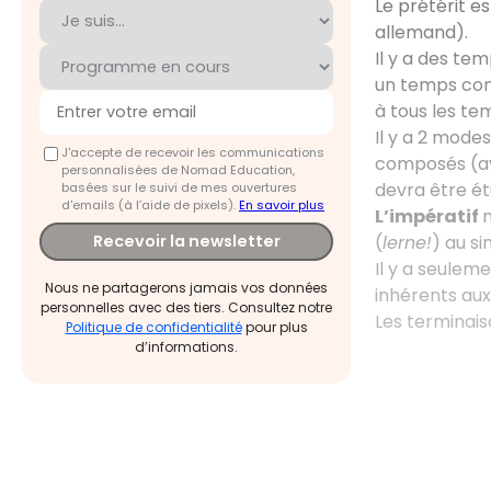
Le prétérit es
allemand).
Il y a des te
un temps com
à tous les te
Il y a 2 modes
J'accepte de recevoir les communications
composés (ave
personnalisées de Nomad Education,
devra être étu
basées sur le suivi de mes ouvertures
d'emails (à l’aide de pixels).
En savoir plus
L’impératif
n
(
lerne!
) au s
Recevoir la newsletter
Il y a seulem
Nous ne partagerons jamais vos données
inhérents aux
personnelles avec des tiers. Consultez notre
Les terminais
Politique de confidentialité
pour plus
d’informations.