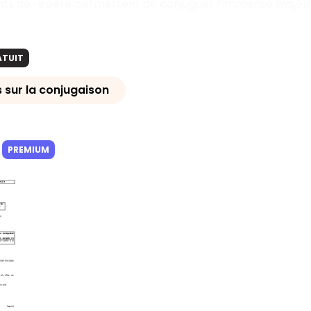
ints de repère permettent de conjuguer l’immense majori
ATUIT
 sur la conjugaison
PREMIUM