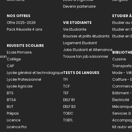
Devenir partenaire
NOS OFFRES
ETUDIER À
Offre 2025-2026
VIE ETUDIANTE
Etudier a
Pack Réussite 4 ans
Vie Etudiante
Etudier en 
Bourses et prêts étudiants
Etudier en
Logement Etudiant
REUSSITE SCOLAIRE
Jobs Etudiant et Alternance
Ecole Primaire
BIBLIOTH
sion
Trouve ton job saisonnier
Collège
Cuisine
CAP
Transports
Lycée général et technologique
TESTS DE LANGUES
Mode - Vê
Lycée Professionnel
TFI
Coiffure -
Lycée Agricole
TCF
Commerce 
BTS
TEF
Bâtiment -
BTSA
DELF B1
Électricité
BUT
DELF B2
Mécanique
Prépas
TOEIC
Services à
Licence
TOEFL
Accompagn
Licence Pro
Kit auto-e