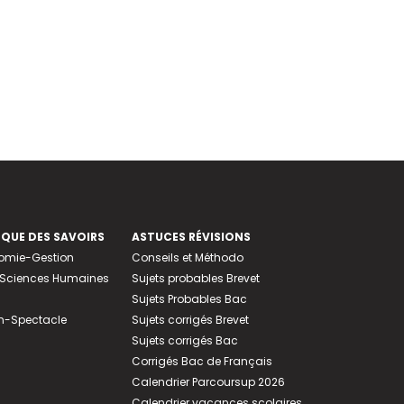
EQUE DES SAVOIRS
ASTUCES RÉVISIONS
nomie-Gestion
Conseils et Méthodo
e-Sciences Humaines
Sujets probables Brevet
Sujets Probables Bac
n-Spectacle
Sujets corrigés Brevet
Sujets corrigés Bac
Corrigés Bac de Français
Calendrier Parcoursup 2026
Calendrier vacances scolaires