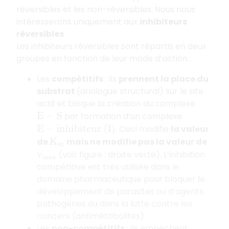
réversibles et les non-réversibles. Nous nous
intéresserons uniquement aux
inhibiteurs
réversibles
.
Les inhibiteurs réversibles sont répartis en deux
groupes en fonction de leur mode d’action :
Les
compétitifs
: ils
prennent la place du
substrat
(analogue structural) sur le site
actif et bloque la création du complexe
par formation d’un complexe
E
−
S
. Ceci modifie
la valeur
E
−
i
n
h
i
b
i
t
e
u
r
(
I
)
de
mais ne modifie pas la valeur de
K
m
(voir figure : droite verte). L’inhibition
v
m
a
x
compétitive est très utilisée dans le
domaine pharmaceutique pour bloquer le
développement de parasites ou d’agents
pathogènes ou dans la lutte contre les
cancers (antimétabolites).
Les
non-compétitifs
: ils empêchent