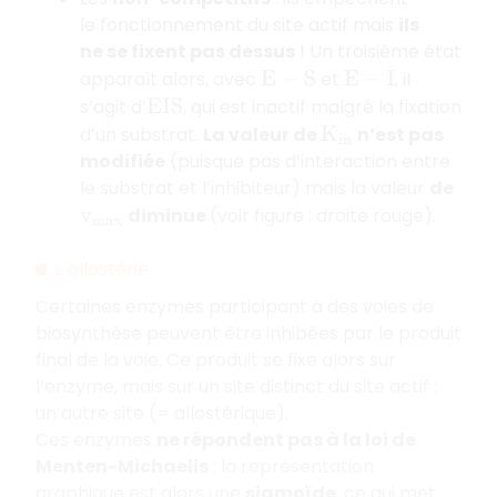
le fonctionnement du site actif mais
ils
ne se fixent pas dessus
! Un troisième état
apparaît alors, avec
et
, il
E
−
S
E
−
I
s’agit d’
, qui est inactif malgré la fixation
E
I
S
d’un substrat.
La valeur de
n’est pas
K
m
modifiée
(puisque pas d’interaction entre
le substrat et l’inhibiteur) mais la valeur
de
diminue
(voir figure : droite rouge).
v
m
a
x
L’allostérie
Certaines enzymes participant à des voies de
biosynthèse peuvent être inhibées par le produit
final de la voie. Ce produit se fixe alors sur
l’enzyme, mais sur un site distinct du site actif :
un autre site (= allostérique).
Ces enzymes
ne répondent pas à la loi de
Menten-Michaelis
: la représentation
graphique est alors une
sigmoïde
, ce qui met