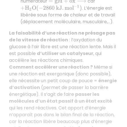
numérateur
car
=
g
l
u
+
o
x
⟶
. L’énergie est
+
H
2
O
(
−
2860
k
J
.
m
o
l
−
1
)
libérée sous forme de chaleur et de travail
(déplacement moléculaire, musculaire,…).
La faisabilité d’une réaction ne présage pas
de la vitesse de réaction
: l’oxydation du
glucose à l’air libre est une réaction lente. Mais il
est possible
d’utiliser un catalyseur
, qui
accélère les réactions chimiques.
Comment accélérer une réaction ?
Même si
une réaction est exergonique (donc possible),
elle nécessite un petit coup de pouce =
énergie
d’activation
(permet de passer la barrière
énergétique). Il s’agit de faire
passer les
molécules d’un état passif à un état excité
qui les rend réactives. Cet apport d’énergie
n’apparaît pas dans le bilan final de la réaction,
car la réaction libère beaucoup plus d’énergie