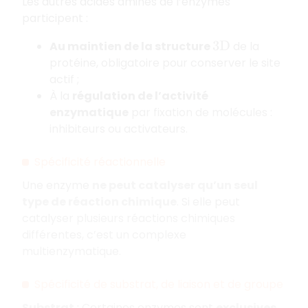
Les autres acides aminés de l’enzymes
participent :
Au maintien de la structure
de la
3
D
protéine, obligatoire pour conserver le site
actif ;
À la
régulation de l’activité
enzymatique
par fixation de molécules :
inhibiteurs ou activateurs.
Spécificité réactionnelle
Une enzyme
ne peut catalyser qu’un seul
type de réaction chimique
. Si elle peut
catalyser plusieurs réactions chimiques
différentes, c’est un complexe
multienzymatique.
Spécificité de substrat, de liaison et de groupe
Substrat :
Certaines enzymes sont
exclusives