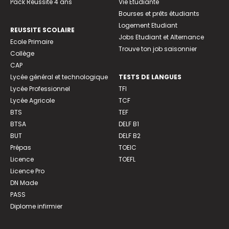
Pack Réussite 4 ans
Vie Etudiante
Bourses et prêts étudiants
Logement Etudiant
REUSSITE SCOLAIRE
Jobs Etudiant et Alternance
Ecole Primaire
Trouve ton job saisonnier
Collège
CAP
Lycée général et technologique
TESTS DE LANGUES
Lycée Professionnel
TFI
Lycée Agricole
TCF
BTS
TEF
BTSA
DELF B1
BUT
DELF B2
Prépas
TOEIC
Licence
TOEFL
Licence Pro
DN Made
PASS
Diplome infirmier