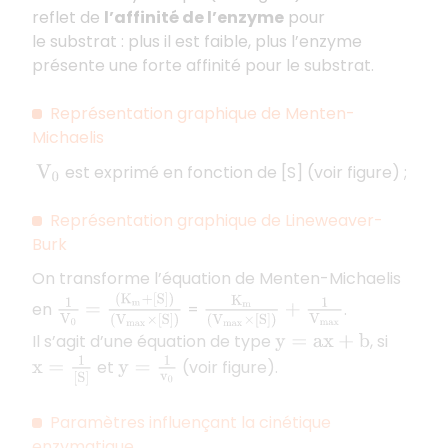
reflet de
l’affinité de l’enzyme
pour
le substrat : plus il est faible, plus l’enzyme
présente une forte affinité pour le substrat.
Représentation graphique de Menten-
Michaelis
est exprimé en fonction de [S] (voir figure) ;
V
0
Représentation graphique de Lineweaver-
Burk
On transforme l’équation de Menten-Michaelis
=
(
K
m
+
[
S
]
)
(
V
m
a
x
×
[
S
]
)
K
m
(
V
m
a
x
×
[
S
]
)
+
1
V
m
a
x
1
V
0
en
=
.
Il s’agit d’une équation de type
, si
y
=
a
x
+
b
x
=
1
[
S
]
y
=
1
v
0
et
(voir figure).
Paramètres influençant la cinétique
enzymatique