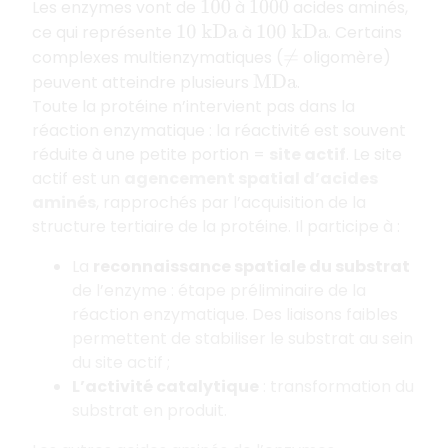
Les enzymes vont de
à
acides aminés,
100
1000
ce qui représente
à
. Certains
10
k
D
a
100
k
D
a
complexes multienzymatiques (
oligomère)
≠
peuvent atteindre plusieurs
.
M
D
a
Toute la protéine n’intervient pas dans la
réaction enzymatique : la réactivité est souvent
réduite à une petite portion =
site actif
. Le site
actif est un
agencement spatial d’acides
aminés
, rapprochés par l’acquisition de la
structure tertiaire de la protéine. Il participe à :
La
reconnaissance spatiale du substrat
de l’enzyme : étape préliminaire de la
réaction enzymatique. Des liaisons faibles
permettent de stabiliser le substrat au sein
du site actif ;
L’activité catalytique
: transformation du
substrat en produit.