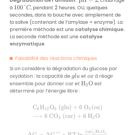
Dégradation de l’amidon
:
, chauffage
p
H
=
2
à
, pendant
heures. OU, quelques
100
°
C
2
secondes, dans la bouche avec simplement de
la salive (contenant de l’amylase = enzyme). La
première méthode est une
catalyse chimique.
La seconde méthode est une
catalyse
enzymatique
.
Faisabilité des réactions chimiques
Si on considère la dégradation du glucose par
oxydation : la capacité de
et
à réagir
g
l
u
o
x
ensemble pour donner car et
est
H
2
O
déterminé par l’énergie libre :
C
6
H
12
O
6
(
g
l
u
)
+
6
O
2
(
o
x
)
⟶
6
C
O
2
(
c
a
r
)
+
6
Δ
G
=
Δ
G
°
′
+
R
T
ln
[
c
a
r
]
i
[
H
2
O
]
i
[
g
l
u
]
(
i
)
[
o
x
]
i