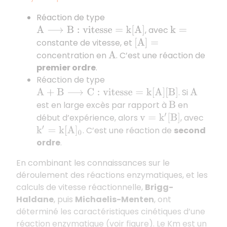
Réaction de type
, avec
A
⟶
B
:
v
i
t
e
s
s
e
=
k
[
A
]
k
=
constante de vitesse, et
[
A
]
=
concentration en
. C’est une réaction de
A
premier ordre
.
Réaction de type
. Si
A
+
B
⟶
C
:
v
i
t
e
s
s
e
=
k
[
A
]
[
B
]
A
est en large excès par rapport à
en
B
début d’expérience, alors
, avec
v
=
k
′
[
B
]
. C’est une réaction de
second
k
′
=
k
[
A
]
0
ordre
.
En combinant les connaissances sur le
déroulement des réactions enzymatiques, et les
calculs de vitesse réactionnelle,
Brigg-
Haldane
, puis
Michaelis-Menten
, ont
déterminé les caractéristiques cinétiques d’une
réaction enzymatique (voir figure). Le Km est un