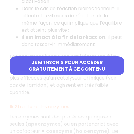
d’activation ;
Dans le cas de réaction bidirectionnelle, il
affecte les vitesses de réaction de la
même façon, ce qui implique que l’équilibre
est atteint plus vite ;
Il est intact à la fin de la réaction
. Il peut
donc resservir immédiatement.
Les enzymes répondent parfaitement à la
JE M’INSCRIS POUR ACCÉDER
définition d’un catalyseur : ce sont des
GRATUITEMENT À CE CONTENU
catalyseurs biologiques !
Les enzymes sont
plus efficaces qu’un catalyseur chimique (voir
cas de l’amidon) et agissent en très faible
quantité.
Structure des enzymes
Les enzymes sont des protéines qui agissent
seules (
apoenzymes
) ou en partenariat avec
un cofacteur =
coenzyme (holoenzyme)
. De