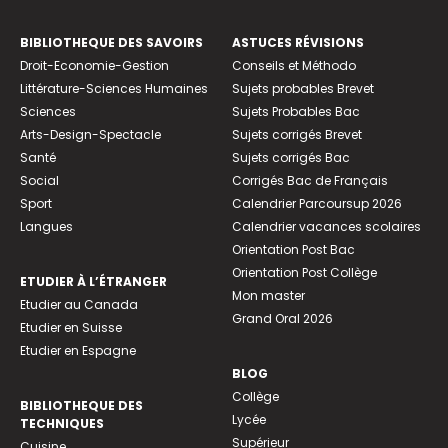
BIBLIOTHEQUE DES SAVOIRS
ASTUCES RÉVISIONS
Droit-Economie-Gestion
Conseils et Méthodo
Littérature-Sciences Humaines
Sujets probables Brevet
Sciences
Sujets Probables Bac
Arts-Design-Spectacle
Sujets corrigés Brevet
Santé
Sujets corrigés Bac
Social
Corrigés Bac de Français
Sport
Calendrier Parcoursup 2026
Langues
Calendrier vacances scolaires
Orientation Post Bac
Orientation Post Collège
ETUDIER À L’ÉTRANGER
Mon master
Etudier au Canada
Grand Oral 2026
Etudier en Suisse
Etudier en Espagne
BLOG
Collège
BIBLIOTHEQUE DES
Lycée
TECHNIQUES
Supérieur
Cuisine