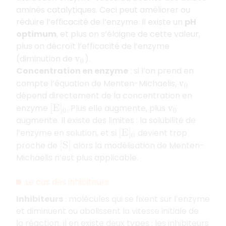
aminés catalytiques. Ceci peut améliorer ou
réduire l’efficacité de l’enzyme. Il existe un
pH
optimum
, et plus on s’éloigne de cette valeur,
plus on décroît l’efficacité de l’enzyme
(diminution de
).
v
0
Concentration en enzyme
: si l’on prend en
compte l’équation de Menten-Michaelis,
v
0
dépend directement de la concentration en
enzyme
. Plus elle augmente, plus
[
E
]
0
v
0
augmente. Il existe des limites : la solubilité de
l’enzyme en solution, et si
devient trop
[
E
]
0
proche de
alors la modélisation de Menten-
[
S
]
Michaelis n’est plus applicable.
Le cas des inhibiteurs
Inhibiteurs
: molécules qui se fixent sur l’enzyme
et diminuent ou abolissent la vitesse initiale de
la réaction. Il en existe deux types : les inhibiteurs