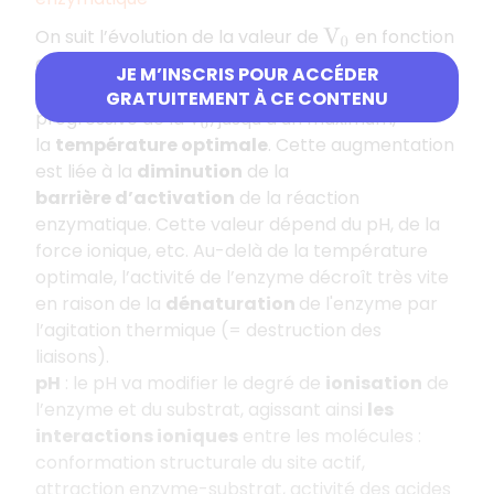
On suit l’évolution de la valeur de
en fonction
V
0
des paramètres physiques du milieu :
JE M’INSCRIS POUR ACCÉDER
Température
: de
à
, augmentation
0
°
C
40
°
C
GRATUITEMENT À CE CONTENU
progressive de la
, jusqu’à un maximum,
v
0
la
température optimale
. Cette augmentation
est liée à la
diminution
de la
barrière d’activation
de la réaction
enzymatique. Cette valeur dépend du pH, de la
force ionique, etc. Au-delà de la température
optimale, l’activité de l’enzyme décroît très vite
en raison de la
dénaturation
de l'enzyme par
l’agitation thermique (= destruction des
liaisons).
pH
: le pH va modifier le degré de
ionisation
de
l’enzyme et du substrat, agissant ainsi
les
interactions ioniques
entre les molécules :
conformation structurale du site actif,
attraction enzyme-substrat, activité des acides