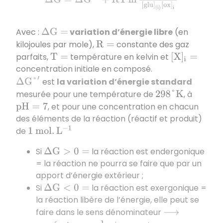
Avec :
variation d’énergie libre
(en
Δ
G
=
kilojoules par mole),
constante des gaz
R
=
parfaits,
température en kelvin et
T
=
[
X
]
i
=
concentration initiale en composé.
Δ
G
°
′
est
la variation d’énergie standard
mesurée pour une température de
, à
298
°
K
, et pour une concentration en chacun
p
H
=
7
des éléments de la réaction (réactif et produit)
de
1
m
o
l
.
L
−
1
Si
la réaction est endergonique
Δ
G
>
0
=
= la réaction ne pourra se faire que par un
apport d’énergie extérieur ;
Si
la réaction est exergonique =
Δ
G
<
0
=
la réaction libère de l’énergie, elle peut se
faire dans le sens dénominateur
⟶