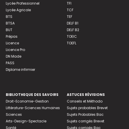
Lycée Professionnel
TFI
Lycée Agricole
TCF
BTS
TEF
BTSA
DELF B1
BUT
DELF B2
Prépas
TOEIC
Licence
TOEFL
Licence Pro
DN Made
PASS
Diplome infirmier
BIBLIOTHEQUE DES SAVOIRS
ASTUCES RÉVISIONS
Droit-Economie-Gestion
Conseils et Méthodo
Littérature-Sciences Humaines
Sujets probables Brevet
Sciences
Sujets Probables Bac
Arts-Design-Spectacle
Sujets corrigés Brevet
Santé
Sujets corrigés Bac