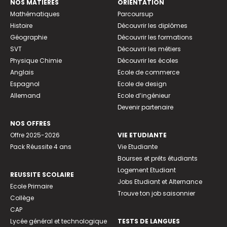
NOS MATIÈRES
ORIENTATION
Mathématiques
Parcoursup
Histoire
Découvrir les diplômes
Géographie
Découvrir les formations
SVT
Découvrir les métiers
Physique Chimie
Découvrir les écoles
Anglais
Ecole de commerce
Espagnol
Ecole de design
Allemand
Ecole d’ingénieur
Devenir partenaire
NOS OFFRES
Offre 2025-2026
VIE ETUDIANTE
Pack Réussite 4 ans
Vie Etudiante
Bourses et prêts étudiants
Logement Etudiant
REUSSITE SCOLAIRE
Jobs Etudiant et Alternance
Ecole Primaire
Trouve ton job saisonnier
Collège
CAP
Lycée général et technologique
TESTS DE LANGUES