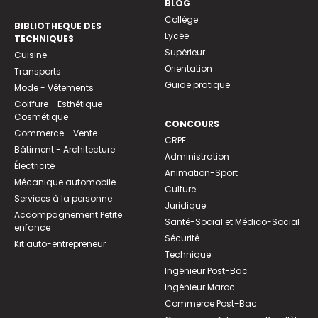
BLOG
Collège
BIBLIOTHEQUE DES
Lycée
TECHNIQUES
Supérieur
Cuisine
Orientation
Transports
Guide pratique
Mode - Vêtements
Coiffure - Esthétique -
Cosmétique
CONCOURS
Commerce - Vente
CRPE
Bâtiment - Architecture
Administration
Électricité
Animation-Sport
Mécanique automobile
Culture
Services à la personne
Juridique
Accompagnement Petite
Santé-Social et Médico-Social
enfance
Sécurité
Kit auto-entrepreneur
Technique
Ingénieur Post-Bac
Ingénieur Maroc
Commerce Post-Bac