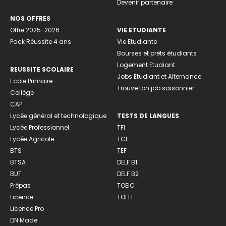
Devenir partenaire
NOS OFFRES
Offre 2025-2026
VIE ETUDIANTE
Pack Réussite 4 ans
Vie Etudiante
Bourses et prêts étudiants
Logement Etudiant
REUSSITE SCOLAIRE
Jobs Etudiant et Alternance
Ecole Primaire
Trouve ton job saisonnier
Collège
CAP
Lycée général et technologique
TESTS DE LANGUES
Lycée Professionnel
TFI
Lycée Agricole
TCF
BTS
TEF
BTSA
DELF B1
BUT
DELF B2
Prépas
TOEIC
Licence
TOEFL
Licence Pro
DN Made