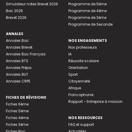
Simulateur notes Brevet 2026
Programme de 5ème
Bac 2026
Programme de 4ème
Brevet 2026
Programme de 3ème
Programme de Seconde
ANNALES
Annales Bac
NOS ENGAGEMENTS
Annales Brevet
Nos professeurs
Annales Bac Français
IA
Annales BTS
Réussite scolaire
Annales Prépa
Orientation
Annales BUT
Sport
Annales CRPE
Citoyenneté
Afrique
Francophonie
FICHES DE RÉVISIONS
Rapport - Entreprise à mission
Fiches 6ème
Fiches 5ème
Fiches 4ème
NOS RESSOURCES
Fiches 3ème
FAQ et support
Fiches Bac
Actualités