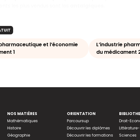
nts les plus vendus sont les
antalgiques.
ATUIT
e pharmaceutique et l’économie
L’industrie phar
ment 1
du médicament 
NOS MATIÈRES
ORIENTATION
BIBLIOTH
Mathématiques
Parcoursup
Droit-Eco
Histoire
Découvrir les diplômes
Littératur
Géographie
Découvrir les formations
Sciences