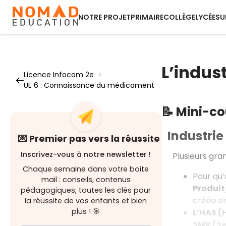
NOTRE PROJET
PRIMAIRE
COLLÈGE
LYCÉE
SU
L’indus
Licence Infocom 2e
>
UE 6 : Connaissance du médicament
📝 Mini-c
Industri
💌 Premier pas vers la réussite
Inscrivez-vous à notre newsletter !
Plusieurs gra
Chaque semaine dans votre boite
Pour qu’
mail : conseils, contenus
Produit
pédagogiques, toutes les clés pour
créée en
la réussite de vos enfants et bien
plus ! 🎯
L’HAS (
SMR (Se