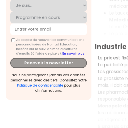
médicame
Le taux
Maladi
bleue (3
Le prix 
J'accepte de recevoir les communications
personnalisées de Nomad Education,
Industri
basées sur le suivi de mes ouvertures
d'emails (à l’aide de pixels).
En savoir plus
Le prix est fi
Recevoir la newsletter
La publicité 
Les grossiste
Nous ne partagerons jamais vos données
Le grossiste 
personnelles avec des tiers. Consultez notre
mois. Il doit
Politique de confidentialité
pour plus
d’informations.
Les pharmaci
responsable 
Monopole des
les médicamen
de régime et l
5 grands g