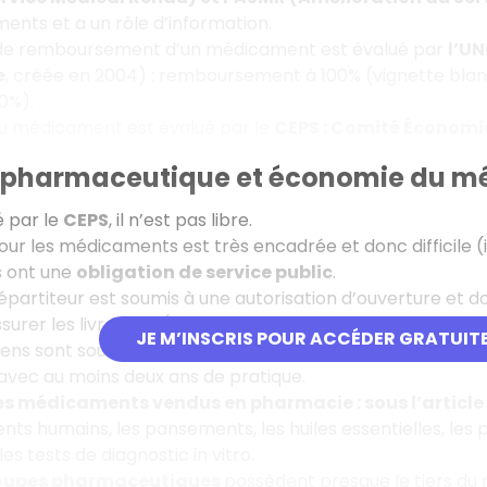
nts et a un rôle d’information.
 de remboursement d’un médicament est évalué par
l’U
e
, créée en 2004) : remboursement à 100% (vignette blan
0%).
du médicament est évalué par le
CEPS : Comité Économi
e pharmaceutique et économie du m
xé par le
CEPS
, il n’est pas libre.
pour les médicaments est très encadrée et donc difficile (i
s ont une
obligation de service public
.
répartiteur est soumis à une autorisation d’ouverture et 
 assurer les livraisons (pendant au moins deux semaines et 
JE M’INSCRIS POUR ACCÉDER GRATUIT
ens sont soumis à une autorisation d’ouverture et une p
avec au moins deux ans de pratique.
 médicaments vendus en pharmacie : sous l’article d
ts humains, les pansements, les huiles essentielles, les p
es tests de diagnostic in vitro.
roupes pharmaceutiques
possèdent presque le tiers du