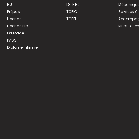
BUT
DELF B2
Mécanique
Prépas
TOEIC
Services à
Licence
TOEFL
Accompagn
Licence Pro
Kit auto-e
DN Made
PASS
Diplome infirmier