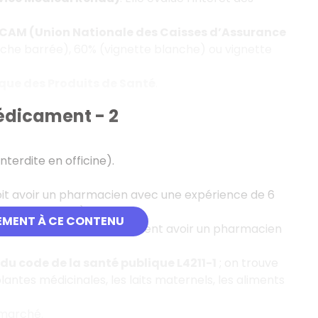
NCAM (Union Nationale des Caisses d’Assurance
che barrée), 60% (vignette blanche) ou vignette
que des Produits de Santé
.
édicament - 2
nterdite en officine).
doit avoir un pharmacien avec une expérience de 6
sous 24 heures).
EMENT À CE CONTENU
harmacie doit impérativement avoir un pharmacien
u code de la santé publique L4211-1
; on trouve
lantes médicinales, les laits maternels, les aliments
 marché.