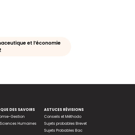
maceutique et l’économie
2
EQUE DES SAVOIRS
ASTUCES RÉVISIONS
nomie-Gestion
Conseils et Méthodo
e-Sciences Humaines
Sujets probables Brevet
Sujets Probables Bac