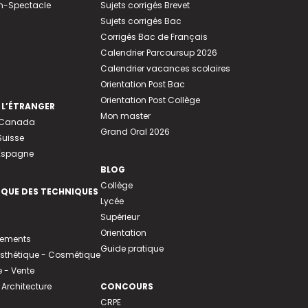
n-Spectacle
Sujets corrigés Brevet
Sujets corrigés Bac
Corrigés Bac de Français
Calendrier Parcoursup 2026
Calendrier vacances scolaires
Orientation Post Bac
Orientation Post Collège
 L’ÉTRANGER
Mon master
u Canada
Grand Oral 2026
Suisse
 Espagne
BLOG
Collège
EQUE DES TECHNIQUES
Lycée
Supérieur
Orientation
tements
Guide pratique
 Esthétique - Cosmétique
- Vente
 Architecture
CONCOURS
CRPE