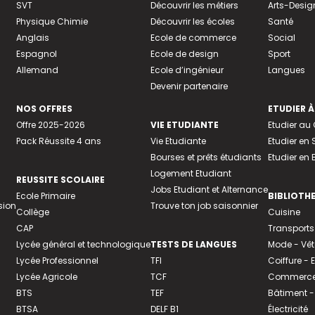
SVT
Découvrir les métiers
Arts-Desig
Physique Chimie
Découvrir les écoles
Santé
Anglais
Ecole de commerce
Social
Espagnol
Ecole de design
Sport
Allemand
Ecole d’ingénieur
Langues
Devenir partenaire
NOS OFFRES
ETUDIER À
Offre 2025-2026
VIE ETUDIANTE
Etudier a
Pack Réussite 4 ans
Vie Etudiante
Etudier en 
Bourses et prêts étudiants
Etudier en
Logement Etudiant
REUSSITE SCOLAIRE
Jobs Etudiant et Alternance
Ecole Primaire
BIBLIOTH
sion
Trouve ton job saisonnier
Collège
Cuisine
CAP
Transports
Lycée général et technologique
TESTS DE LANGUES
Mode - Vê
Lycée Professionnel
TFI
Coiffure -
Lycée Agricole
TCF
Commerce 
BTS
TEF
Bâtiment -
BTSA
DELF B1
Électricité