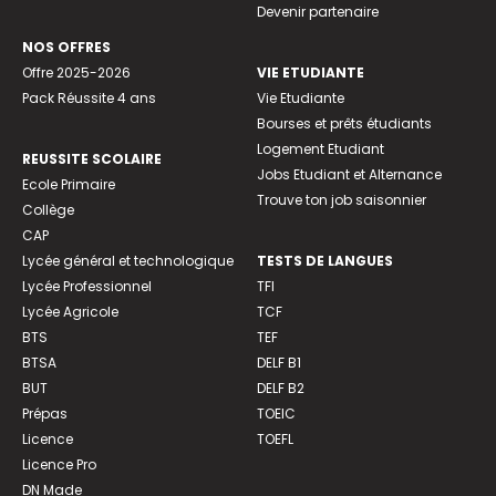
Devenir partenaire
NOS OFFRES
Offre 2025-2026
VIE ETUDIANTE
Pack Réussite 4 ans
Vie Etudiante
Bourses et prêts étudiants
Logement Etudiant
REUSSITE SCOLAIRE
Jobs Etudiant et Alternance
Ecole Primaire
Trouve ton job saisonnier
Collège
CAP
Lycée général et technologique
TESTS DE LANGUES
Lycée Professionnel
TFI
Lycée Agricole
TCF
BTS
TEF
BTSA
DELF B1
BUT
DELF B2
Prépas
TOEIC
Licence
TOEFL
Licence Pro
DN Made