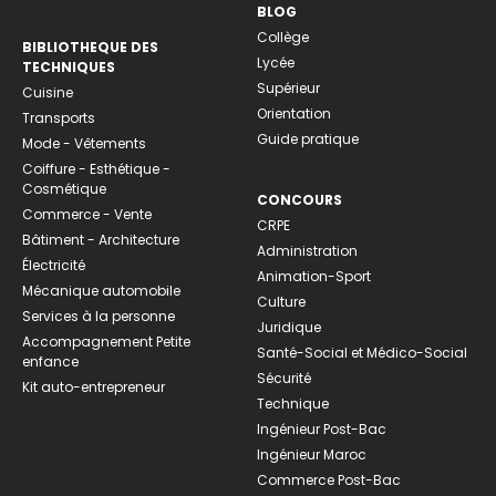
BLOG
Collège
BIBLIOTHEQUE DES
Lycée
TECHNIQUES
Supérieur
Cuisine
Orientation
Transports
Guide pratique
Mode - Vêtements
Coiffure - Esthétique -
Cosmétique
CONCOURS
Commerce - Vente
CRPE
Bâtiment - Architecture
Administration
Électricité
Animation-Sport
Mécanique automobile
Culture
Services à la personne
Juridique
Accompagnement Petite
Santé-Social et Médico-Social
enfance
Sécurité
Kit auto-entrepreneur
Technique
Ingénieur Post-Bac
Ingénieur Maroc
Commerce Post-Bac