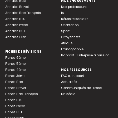
Annales Bac
NOS ENGAGEMENTS
Annales Brevet
Nos professeurs
Annales Bac Français
IA
Annales BTS
Réussite scolaire
Annales Prépa
Orientation
Annales BUT
Sport
Annales CRPE
Citoyenneté
Afrique
Francophonie
FICHES DE RÉVISIONS
Rapport - Entreprise à mission
Fiches 6ème
Fiches 5ème
Fiches 4ème
NOS RESSOURCES
Fiches 3ème
FAQ et support
Fiches Bac
Actualités
Fiches Brevet
Communiqués de Presse
Fiches Bac Français
Kit Média
Fiches BTS
Fiches Prépa
Fiches BUT