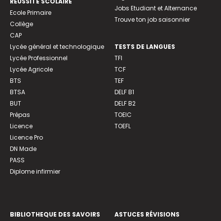
REUSSITE SCOLAIRE
Jobs Etudiant et Alternance
Ecole Primaire
Trouve ton job saisonnier
Collège
CAP
Lycée général et technologique
TESTS DE LANGUES
Lycée Professionnel
TFI
Lycée Agricole
TCF
BTS
TEF
BTSA
DELF B1
BUT
DELF B2
Prépas
TOEIC
Licence
TOEFL
Licence Pro
DN Made
PASS
Diplome infirmier
BIBLIOTHEQUE DES SAVOIRS
ASTUCES RÉVISIONS