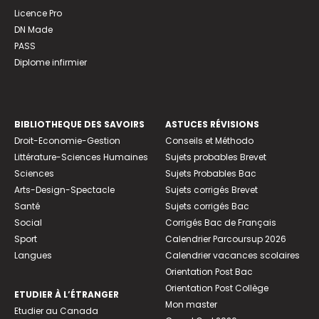
Licence Pro
DN Made
PASS
Diplome infirmier
BIBLIOTHEQUE DES SAVOIRS
ASTUCES RÉVISIONS
Droit-Economie-Gestion
Conseils et Méthodo
Littérature-Sciences Humaines
Sujets probables Brevet
Sciences
Sujets Probables Bac
Arts-Design-Spectacle
Sujets corrigés Brevet
Santé
Sujets corrigés Bac
Social
Corrigés Bac de Français
Sport
Calendrier Parcoursup 2026
Langues
Calendrier vacances scolaires
Orientation Post Bac
Orientation Post Collège
ETUDIER À L’ÉTRANGER
Mon master
Etudier au Canada