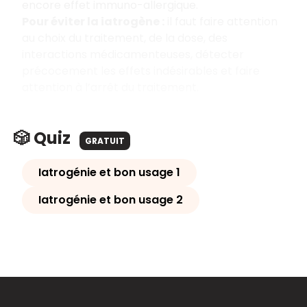
encore effet immuno-allergique.
Pour éviter la iatrogène :
il faut faire attention
au choix du traitement, de la dose, des
interactions médicamenteuses, détecter
précocement les effets indésirables et faire
attention à l’arrêt du traitement.
🎲 Quiz
GRATUIT
Iatrogénie et bon usage 1
Iatrogénie et bon usage 2