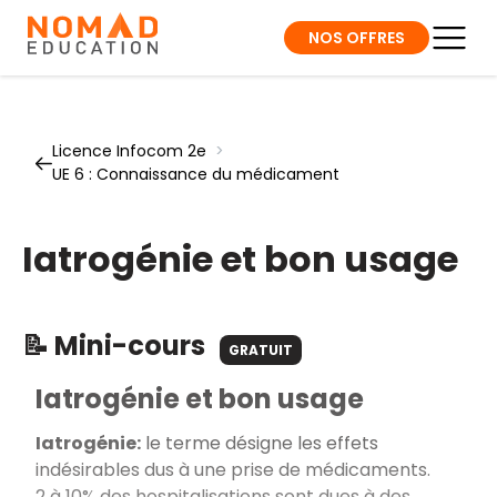
NOS OFFRES
Licence Infocom 2e
>
UE 6 : Connaissance du médicament
Iatrogénie et bon usage
📝 Mini-cours
GRATUIT
Iatrogénie et bon usage
Iatrogénie:
le terme désigne les effets
indésirables dus à une prise de médicaments.
2 à 10% des hospitalisations sont dues à des