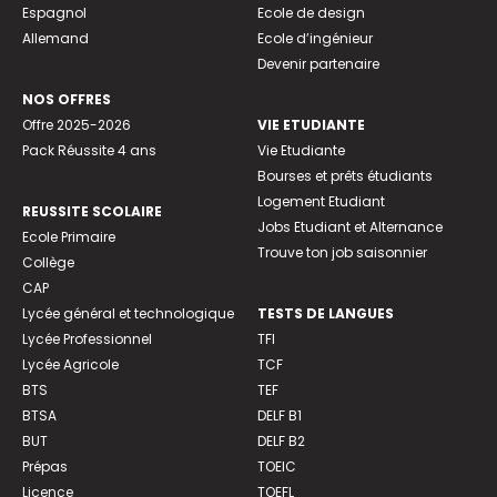
Espagnol
Ecole de design
Allemand
Ecole d’ingénieur
Devenir partenaire
NOS OFFRES
Offre 2025-2026
VIE ETUDIANTE
Pack Réussite 4 ans
Vie Etudiante
Bourses et prêts étudiants
Logement Etudiant
REUSSITE SCOLAIRE
Jobs Etudiant et Alternance
Ecole Primaire
Trouve ton job saisonnier
Collège
CAP
Lycée général et technologique
TESTS DE LANGUES
Lycée Professionnel
TFI
Lycée Agricole
TCF
BTS
TEF
BTSA
DELF B1
BUT
DELF B2
Prépas
TOEIC
Licence
TOEFL