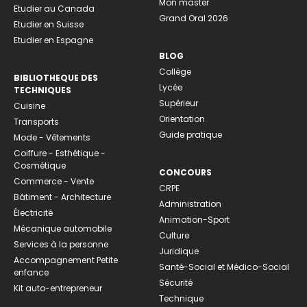
Mon master
Etudier au Canada
Grand Oral 2026
Etudier en Suisse
Etudier en Espagne
BLOG
Collège
BIBLIOTHEQUE DES
Lycée
TECHNIQUES
Supérieur
Cuisine
Orientation
Transports
Guide pratique
Mode - Vêtements
Coiffure - Esthétique -
Cosmétique
CONCOURS
Commerce - Vente
CRPE
Bâtiment - Architecture
Administration
Électricité
Animation-Sport
Mécanique automobile
Culture
Services à la personne
Juridique
Accompagnement Petite
Santé-Social et Médico-Social
enfance
Sécurité
Kit auto-entrepreneur
Technique