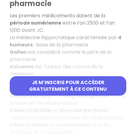
pharmacie
Les premiers médicaments datent de la
période sumérienne
entre l’an 2500 et l’an
1000 avant JC.
La médecine hippocratique caractérisée par
4
humeurs
: base de la pharmacie
Galien
est considéré comme le père de la
pharmacie.
Avicenne
est l'auteur des canons de la
médecine
Antoine-Laurent Lavoisier
est à la base de la
JE M’INSCRIS POUR ACCÉDER
chimie moderne.
GRATUITEMENT À CE CONTENU
Claude Bernard
et
François Magendie
sont à
la base de l’expérimentation.
Friedrich Wöhler
et
Marcelin Berthelot
mettent en place la synthèse de médicaments.
Edward Jenner
et
Louis Pasteur
sont les
pionniers de la vaccination.