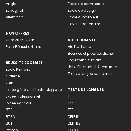
Anglais
Ecole de commerce
Espagnol
Ecole de design
Allemand
Ecole d’ingénieur
Devenir partenaire
NOS OFFRES
Offre 2025-2026
VIE ETUDIANTE
Pack Réussite 4 ans
Vie Etudiante
Bourses et prêts étudiants
Logement Etudiant
REUSSITE SCOLAIRE
Jobs Etudiant et Alternance
Ecole Primaire
Trouve ton job saisonnier
Collège
CAP
Lycée général et technologique
TESTS DE LANGUES
Lycée Professionnel
TFI
Lycée Agricole
TCF
BTS
TEF
BTSA
DELF B1
BUT
DELF B2
Prépas
TOEIC