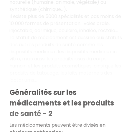
naturelle (humaine, animale, végétale) ou
synthétique (chimique…).
Il existe plus de 5000 spécialités et pas moins de
10 000 formes de présentation : voies orale,
injectable, dermique, oculaire, inhalée, rectale…
Le statut de médicament est aussi lié aux statuts
des autres produits de santé comme les
dispositifs médicaux, les dispositifs médicaux in
vitro, mais aussi les produits issus du corps
humain et les produits cosmétiques, ainsi que les
produits de tatouage, les laits maternels des
lactariums…
Généralités sur les
médicaments et les produits
de santé - 2
Les médicaments peuvent être divisés en