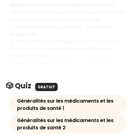
actifs
(molécule responsable de l’action du
médicament) et d’autres molécules permettant
l’enrobage, ou permettant de faciliter
l’assimilation dans l’organisme : ce sont les
excipients
.
Le
médicament princeps
est le médicament
de référence, le
médicament générique
contient le même principe actif, mais pas les
mêmes excipients.
🎲 Quiz
GRATUIT
Généralités sur les médicaments et les
produits de santé 1
Généralités sur les médicaments et les
produits de santé 2