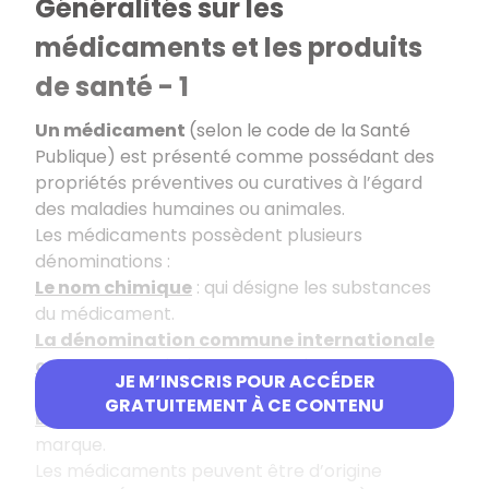
Généralités sur les
médicaments et les produits
de santé - 1
Un médicament
(selon le code de la Santé
Publique) est présenté comme possédant des
propriétés préventives ou curatives à l’égard
des maladies humaines ou animales.
Les médicaments possèdent plusieurs
dénominations :
Le nom chimique
: qui désigne les substances
du médicament.
La dénomination commune internationale
ou DCI
: nom générique compréhensible dans
JE M’INSCRIS POUR ACCÉDER
toutes les langues.
GRATUITEMENT À CE CONTENU
Le nom fantaisie ou commercial
: nom de la
marque.
Les médicaments peuvent être d’origine