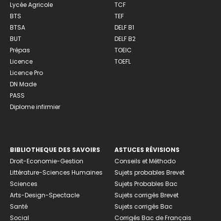
Lycée Agricole
TCF
BTS
TEF
BTSA
DELF B1
BUT
DELF B2
Prépas
TOEIC
Licence
TOEFL
Licence Pro
DN Made
PASS
Diplome infirmier
BIBLIOTHEQUE DES SAVOIRS
ASTUCES RÉVISIONS
Droit-Economie-Gestion
Conseils et Méthodo
Littérature-Sciences Humaines
Sujets probables Brevet
Sciences
Sujets Probables Bac
Arts-Design-Spectacle
Sujets corrigés Brevet
Santé
Sujets corrigés Bac
Social
Corrigés Bac de Français