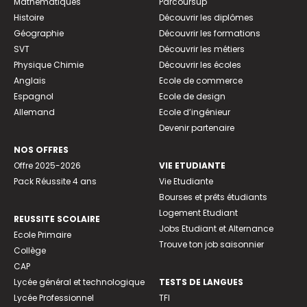
Mathématiques
Parcoursup
Histoire
Découvrir les diplômes
Géographie
Découvrir les formations
SVT
Découvrir les métiers
Physique Chimie
Découvrir les écoles
Anglais
Ecole de commerce
Espagnol
Ecole de design
Allemand
Ecole d’ingénieur
Devenir partenaire
NOS OFFRES
Offre 2025-2026
VIE ETUDIANTE
Pack Réussite 4 ans
Vie Etudiante
Bourses et prêts étudiants
Logement Etudiant
REUSSITE SCOLAIRE
Jobs Etudiant et Alternance
Ecole Primaire
Trouve ton job saisonnier
Collège
CAP
Lycée général et technologique
TESTS DE LANGUES
Lycée Professionnel
TFI