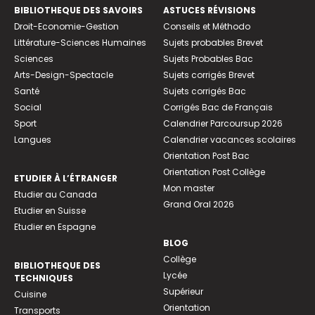
BIBLIOTHEQUE DES SAVOIRS
ASTUCES RÉVISIONS
Droit-Economie-Gestion
Conseils et Méthodo
Littérature-Sciences Humaines
Sujets probables Brevet
Sciences
Sujets Probables Bac
Arts-Design-Spectacle
Sujets corrigés Brevet
Santé
Sujets corrigés Bac
Social
Corrigés Bac de Français
Sport
Calendrier Parcoursup 2026
Langues
Calendrier vacances scolaires
Orientation Post Bac
Orientation Post Collège
ETUDIER À L’ÉTRANGER
Mon master
Etudier au Canada
Grand Oral 2026
Etudier en Suisse
Etudier en Espagne
BLOG
Collège
BIBLIOTHEQUE DES
Lycée
TECHNIQUES
Supérieur
Cuisine
Orientation
Transports