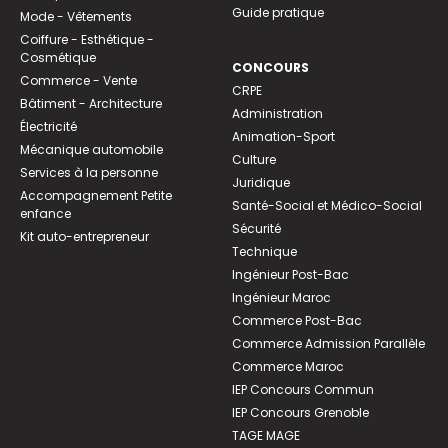
Guide pratique
Mode - Vêtements
Coiffure - Esthétique -
Cosmétique
CONCOURS
Commerce - Vente
CRPE
Bâtiment - Architecture
Administration
Électricité
Animation-Sport
Mécanique automobile
Culture
Services à la personne
Juridique
Accompagnement Petite
Santé-Social et Médico-Social
enfance
Sécurité
Kit auto-entrepreneur
Technique
Ingénieur Post-Bac
Ingénieur Maroc
Commerce Post-Bac
Commerce Admission Parallèle
Commerce Maroc
IEP Concours Commun
IEP Concours Grenoble
TAGE MAGE