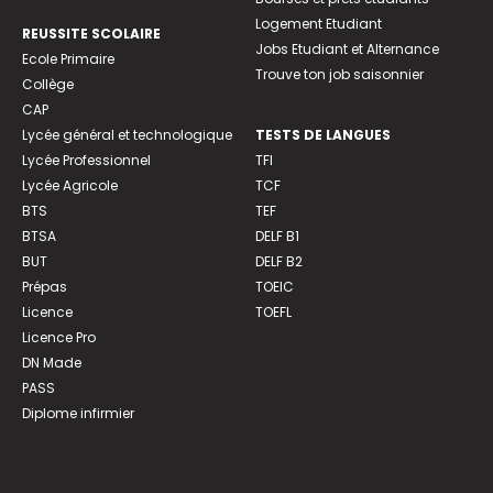
Logement Etudiant
REUSSITE SCOLAIRE
Jobs Etudiant et Alternance
Ecole Primaire
Trouve ton job saisonnier
Collège
CAP
Lycée général et technologique
TESTS DE LANGUES
Lycée Professionnel
TFI
Lycée Agricole
TCF
BTS
TEF
BTSA
DELF B1
BUT
DELF B2
Prépas
TOEIC
Licence
TOEFL
Licence Pro
DN Made
PASS
Diplome infirmier