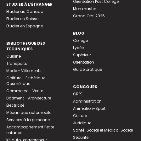
Orientation Post Collège
ETUDIER À L’ÉTRANGER
Mon master
Etudier au Canada
Grand Oral 2026
Etudier en Suisse
Etudier en Espagne
BLOG
Collège
BIBLIOTHEQUE DES
Lycée
TECHNIQUES
Supérieur
Cuisine
Orientation
Transports
Guide pratique
Mode - Vêtements
Coiffure - Esthétique -
Cosmétique
CONCOURS
Commerce - Vente
CRPE
Bâtiment - Architecture
Administration
Électricité
Animation-Sport
Mécanique automobile
Culture
Services à la personne
Juridique
Accompagnement Petite
Santé-Social et Médico-Social
enfance
Sécurité
Kit auto-entrepreneur