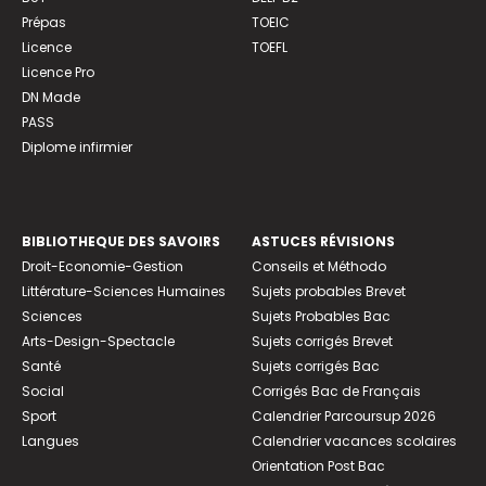
Prépas
TOEIC
Licence
TOEFL
Licence Pro
DN Made
PASS
Diplome infirmier
BIBLIOTHEQUE DES SAVOIRS
ASTUCES RÉVISIONS
Droit-Economie-Gestion
Conseils et Méthodo
Littérature-Sciences Humaines
Sujets probables Brevet
Sciences
Sujets Probables Bac
Arts-Design-Spectacle
Sujets corrigés Brevet
Santé
Sujets corrigés Bac
Social
Corrigés Bac de Français
Sport
Calendrier Parcoursup 2026
Langues
Calendrier vacances scolaires
Orientation Post Bac