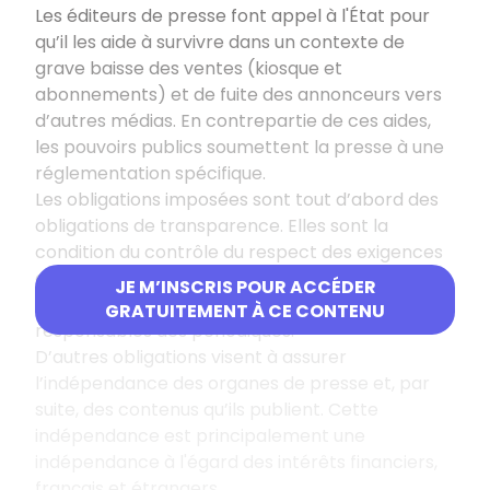
Les éditeurs de presse font appel à l'État pour
qu’il les aide à survivre dans un contexte de
grave baisse des ventes (kiosque et
abonnements) et de fuite des annonceurs vers
d’autres médias. En contrepartie de ces aides,
les pouvoirs publics soumettent la presse à une
réglementation spécifique.
Les obligations imposées sont tout d’abord des
obligations de transparence. Elles sont la
condition du contrôle du respect des exigences
d'indépendance et de pluralisme. Le public doit
JE M’INSCRIS POUR ACCÉDER
pouvoir connaître l'identité des propriétaires et
GRATUITEMENT À CE CONTENU
responsables des périodiques.
D’autres obligations visent à assurer
l’indépendance des organes de presse et, par
suite, des contenus qu’ils publient. Cette
indépendance est principalement une
indépendance à l'égard des intérêts financiers,
français et étrangers.