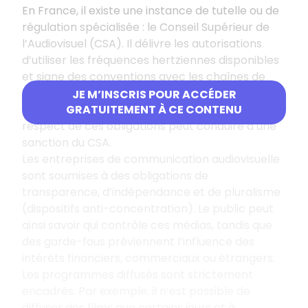
En France, il existe une instance de tutelle ou de
régulation spécialisée : le Conseil Supérieur de
l’Audiovisuel (CSA). Il délivre les autorisations
d’utiliser les fréquences hertziennes disponibles
et signe des conventions avec les chaînes de
télévision et les stations de radio qui
JE M’INSCRIS POUR ACCÉDER
déterminent leurs droits et obligations. Le non-
GRATUITEMENT À CE CONTENU
respect de ces obligations peut conduire à une
sanction du CSA.
Les entreprises de communication audiovisuelle
sont soumises à des obligations de
transparence, d’indépendance et de pluralisme
(dispositifs anti-concentration). Le public peut
ainsi savoir qui contrôle ces médias, tandis que
des garde-fous préviennent l’influence des
intérêts financiers, commerciaux ou étrangers.
Les programmes diffusés sont strictement
encadrés. Par exemple, il n’est possible de
diffuser des films que certains jours et à