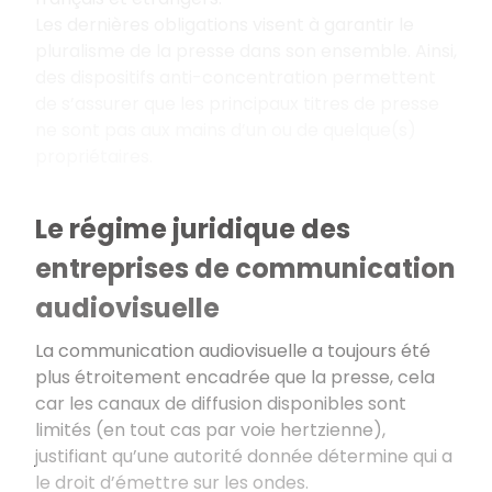
Les dernières obligations visent à garantir le
pluralisme de la presse dans son ensemble. Ainsi,
des dispositifs anti-concentration permettent
de s’assurer que les principaux titres de presse
ne sont pas aux mains d’un ou de quelque(s)
propriétaires.
Le régime juridique des
entreprises de communication
audiovisuelle
La communication audiovisuelle a toujours été
plus étroitement encadrée que la presse, cela
car les canaux de diffusion disponibles sont
limités (en tout cas par voie hertzienne),
justifiant qu’une autorité donnée détermine qui a
le droit d’émettre sur les ondes.