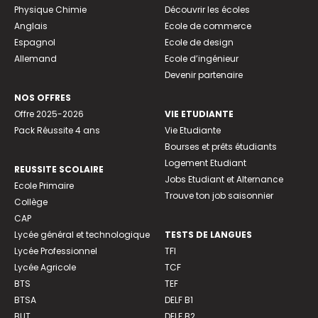
Physique Chimie
Découvrir les écoles
Anglais
Ecole de commerce
Espagnol
Ecole de design
Allemand
Ecole d’ingénieur
Devenir partenaire
NOS OFFRES
Offre 2025-2026
VIE ETUDIANTE
Pack Réussite 4 ans
Vie Etudiante
Bourses et prêts étudiants
Logement Etudiant
REUSSITE SCOLAIRE
Jobs Etudiant et Alternance
Ecole Primaire
Trouve ton job saisonnier
Collège
CAP
Lycée général et technologique
TESTS DE LANGUES
Lycée Professionnel
TFI
Lycée Agricole
TCF
BTS
TEF
BTSA
DELF B1
BUT
DELF B2