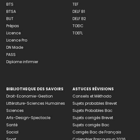
BTS
TEF
BTSA
DELF B1
BUT
DELF B2
Prépas
TOEIC
Licence
TOEFL
Licence Pro
DN Made
PASS
Diplome infirmier
BIBLIOTHEQUE DES SAVOIRS
ASTUCES RÉVISIONS
Droit-Economie-Gestion
Conseils et Méthodo
Littérature-Sciences Humaines
Sujets probables Brevet
Sciences
Sujets Probables Bac
Arts-Design-Spectacle
Sujets corrigés Brevet
Santé
Sujets corrigés Bac
Social
Corrigés Bac de Français
Sport
Calendrier Parcoursup 2026