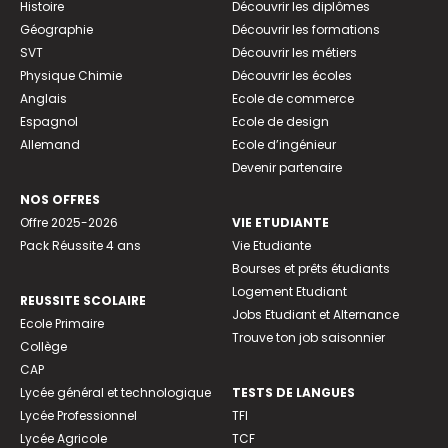
Histoire
Découvrir les diplômes
Géographie
Découvrir les formations
SVT
Découvrir les métiers
Physique Chimie
Découvrir les écoles
Anglais
Ecole de commerce
Espagnol
Ecole de design
Allemand
Ecole d’ingénieur
Devenir partenaire
NOS OFFRES
Offre 2025-2026
VIE ETUDIANTE
Pack Réussite 4 ans
Vie Etudiante
Bourses et prêts étudiants
Logement Etudiant
REUSSITE SCOLAIRE
Jobs Etudiant et Alternance
Ecole Primaire
Trouve ton job saisonnier
Collège
CAP
Lycée général et technologique
TESTS DE LANGUES
Lycée Professionnel
TFI
Lycée Agricole
TCF