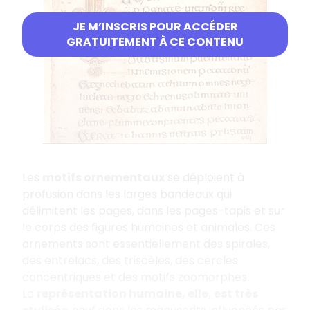
JE M’INSCRIS POUR ACCÉDER
GRATUITEMENT À CE CONTENU
Les
motifs ornementaux
se déploient à
profusion dans les larges bandeaux qui
délimitent les pages, dans les pages-tapis et sur
le corps des figures humaines et animales. Ces
ornements sont essentiellement des spirales,
des entrelacs, des triscèles, des cercles
concentriques et des motifs zoomorphes.
La
représentation humaine
, elle, est très