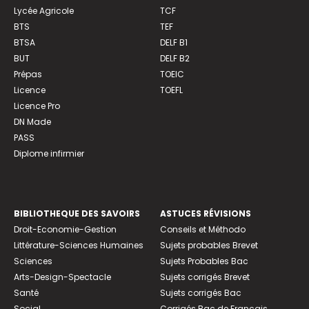
Lycée Agricole
TCF
BTS
TEF
BTSA
DELF B1
BUT
DELF B2
Prépas
TOEIC
Licence
TOEFL
Licence Pro
DN Made
PASS
Diplome infirmier
BIBLIOTHEQUE DES SAVOIRS
ASTUCES RÉVISIONS
Droit-Economie-Gestion
Conseils et Méthodo
Littérature-Sciences Humaines
Sujets probables Brevet
Sciences
Sujets Probables Bac
Arts-Design-Spectacle
Sujets corrigés Brevet
Santé
Sujets corrigés Bac
Social
Corrigés Bac de Français