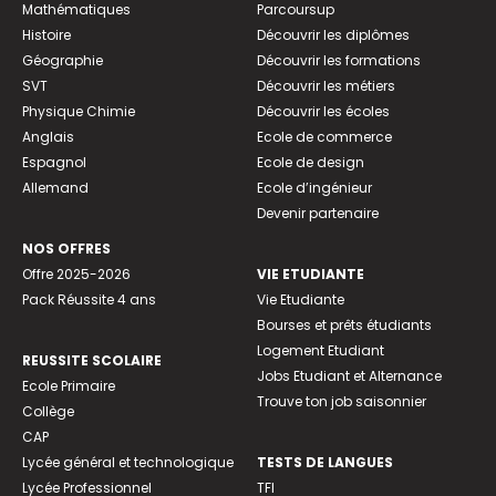
Mathématiques
Parcoursup
Histoire
Découvrir les diplômes
Géographie
Découvrir les formations
SVT
Découvrir les métiers
Physique Chimie
Découvrir les écoles
Anglais
Ecole de commerce
Espagnol
Ecole de design
Allemand
Ecole d’ingénieur
Devenir partenaire
NOS OFFRES
Offre 2025-2026
VIE ETUDIANTE
Pack Réussite 4 ans
Vie Etudiante
Bourses et prêts étudiants
Logement Etudiant
REUSSITE SCOLAIRE
Jobs Etudiant et Alternance
Ecole Primaire
Trouve ton job saisonnier
Collège
CAP
Lycée général et technologique
TESTS DE LANGUES
Lycée Professionnel
TFI