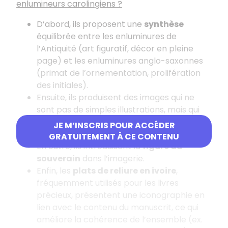
enlumineurs carolingiens ?
D’abord, ils proposent une
synthèse
équilibrée entre les enluminures de
l’Antiquité (art figuratif, décor en pleine
page) et les enluminures anglo-saxonnes
(primat de l’ornementation, prolifération
des initiales).
Ensuite, ils produisent des images qui ne
sont pas de simples illustrations, mais qui
enrichissent le texte d’une vraie
glose
JE M’INSCRIS POUR ACCÉDER
figurative
.
GRATUITEMENT À CE CONTENU
En outre, ils introduisent la
figure du
souverain
dans l’imagerie.
Enfin, les
plats de reliure en ivoire
,
fréquemment utilisés pour les livres
précieux, présentent une iconographie en
lien avec le contenu du manuscrit, ce qui
améliore la cohérence de l’ensemble (ex.