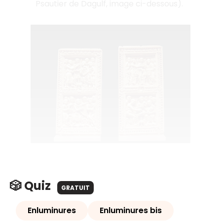
Psautier de Dagulf
, image ci-dessous).
🎲 Quiz
GRATUIT
Enluminures
Enluminures bis