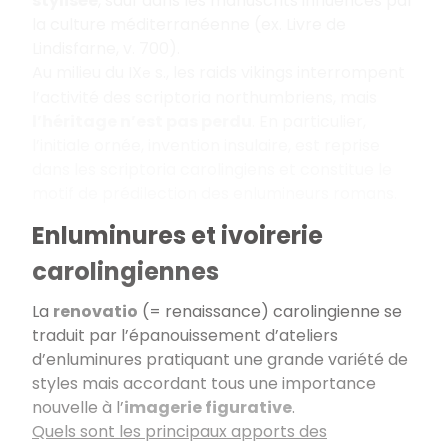
stylisée
, sauf dans les manuscrits influencés par
la culture méditerranéenne (ex.
Livre de
Lindisfarne
, v. 700).
Au milieu du IX
s., les raids vikings interrompent
e
l’activité des
scriptoria
northumbriens, mais
l’héritage n’est pas perdu
. En particulier,
l’initiale ornée, invention insulaire, est reprise
dans les
scriptoria
carolingiens et constitue le
motif de prédilection des enlumineurs romans.
Enluminures et ivoirerie
carolingiennes
La
renovatio
(= renaissance) carolingienne se
traduit par l’épanouissement d’ateliers
d’enluminures pratiquant une grande variété de
styles mais accordant tous une importance
nouvelle à l’
imagerie figurative
.
Quels sont les principaux apports des