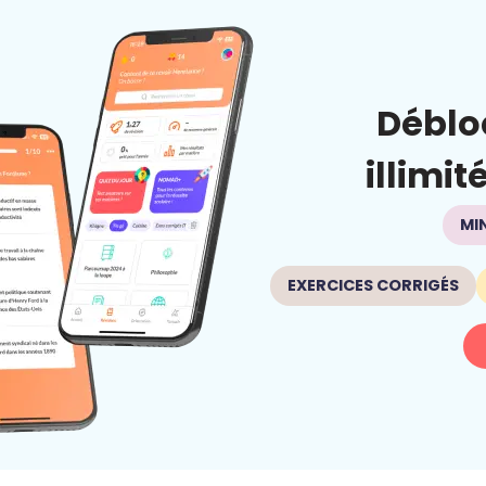
Déblo
illimit
MI
EXERCICES CORRIGÉS