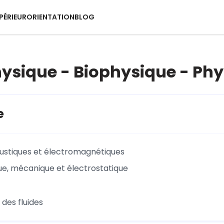
PÉRIEUR
ORIENTATION
BLOG
Physique - Biophysique - Phy
e
stiques et électromagnétiques
e, mécanique et électrostatique
des fluides