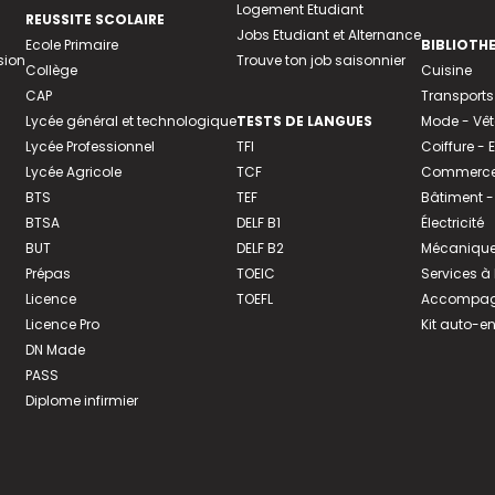
Logement Etudiant
REUSSITE SCOLAIRE
Jobs Etudiant et Alternance
Ecole Primaire
BIBLIOTH
sion
Trouve ton job saisonnier
Collège
Cuisine
CAP
Transports
Lycée général et technologique
TESTS DE LANGUES
Mode - Vê
Lycée Professionnel
TFI
Coiffure -
Lycée Agricole
TCF
Commerce 
BTS
TEF
Bâtiment -
BTSA
DELF B1
Électricité
BUT
DELF B2
Mécanique
Prépas
TOEIC
Services à
Licence
TOEFL
Accompagn
Licence Pro
Kit auto-e
DN Made
PASS
Diplome infirmier