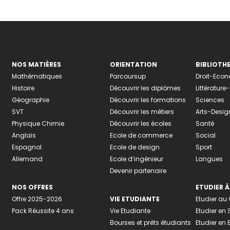
NOS MATIÈRES
ORIENTATION
BIBLIOTH
Mathématiques
Parcoursup
Droit-Eco
Histoire
Découvrir les diplômes
Littératur
Géographie
Découvrir les formations
Sciences
SVT
Découvrir les métiers
Arts-Desig
Physique Chimie
Découvrir les écoles
Santé
Anglais
Ecole de commerce
Social
Espagnol
Ecole de design
Sport
Allemand
Ecole d’ingénieur
Langues
Devenir partenaire
NOS OFFRES
ETUDIER À
Offre 2025-2026
VIE ETUDIANTE
Etudier a
Pack Réussite 4 ans
Vie Etudiante
Etudier en 
Bourses et prêts étudiants
Etudier en