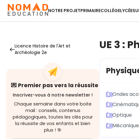
NOTRE PROJET
PRIMAIRE
COLLÈGE
LYCÉE
SU
UE 3 : 
Licence Histoire de l'Art et
Archéologie 2e
Physiqu
💌 Premier pas vers la réussite
Ondes acou
Inscrivez-vous à notre newsletter !
Chaque semaine dans votre boite
Cinématiqu
mail : conseils, contenus
Optique
pédagogiques, toutes les clés pour
la réussite de vos enfants et bien
Mécanique 
plus ! 🎯