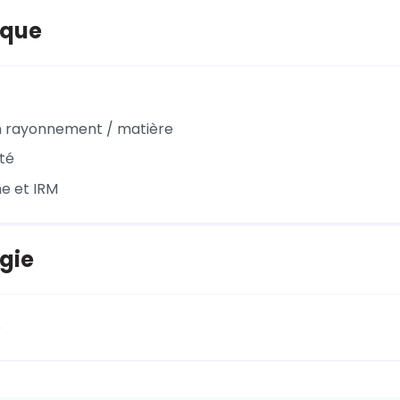
ique
n rayonnement / matière
ité
e et IRM
gie
e