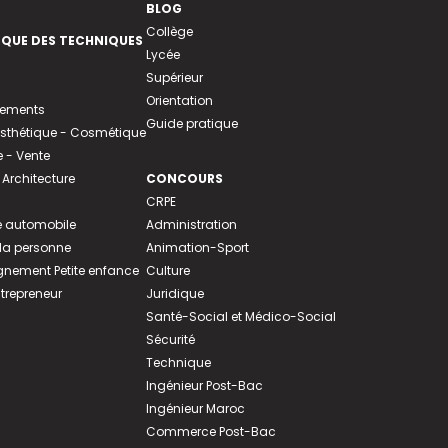
BLOG
Collège
EQUE DES TECHNIQUES
Lycée
Supérieur
Orientation
tements
Guide pratique
 Esthétique - Cosmétique
- Vente
 Architecture
CONCOURS
CRPE
 automobile
Administration
 la personne
Animation-Sport
ement Petite enfance
Culture
ntrepreneur
Juridique
Santé-Social et Médico-Social
Sécurité
Technique
Ingénieur Post-Bac
Ingénieur Maroc
Commerce Post-Bac