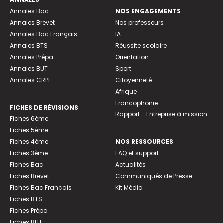
Annales Bac
NOS ENGAGEMENTS
Annales Brevet
Nos professeurs
Annales Bac Français
IA
Annales BTS
Réussite scolaire
Annales Prépa
Orientation
Annales BUT
Sport
Annales CRPE
Citoyenneté
Afrique
Francophonie
FICHES DE RÉVISIONS
Rapport - Entreprise à mission
Fiches 6ème
Fiches 5ème
Fiches 4ème
NOS RESSOURCES
Fiches 3ème
FAQ et support
Fiches Bac
Actualités
Fiches Brevet
Communiqués de Presse
Fiches Bac Français
Kit Média
Fiches BTS
Fiches Prépa
Fiches BUT