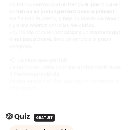
Ce temps correspond au temps du passé qui est
en
lien ou en prolongement avec le présent
.
Me he roto la pierna, y
hoy
no puedo caminar
:
il y a une relation entre les deux idées.
Hoy he ido al cine
:
hoy
désigne un
moment qui
n’est pas achevé
, donc on emploie le passé
composé.
4) Le plus-que-parfait
Ce temps est utilisé pour une
action antérieure
à l’action principale
.
Estaba leyendo el libro que había comprado el
año pasado.
🎲 Quiz
GRATUIT