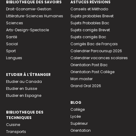
BIBLIOTHEQUE DES SAVOIRS
ASTUCES RÉVISIONS
Droit-Economie-Gestion
Conseils et Méthodo
Littérature-Sciences Humaines
Sujets probables Brevet
Sciences
Sujets Probables Bac
Arts-Design-Spectacle
Sujets corrigés Brevet
Santé
Sujets corrigés Bac
Social
Corrigés Bac de Français
Sport
Calendrier Parcoursup 2026
Langues
Calendrier vacances scolaires
Orientation Post Bac
Orientation Post Collège
ETUDIER À L’ÉTRANGER
Mon master
Etudier au Canada
Grand Oral 2026
Etudier en Suisse
Etudier en Espagne
BLOG
Collège
BIBLIOTHEQUE DES
Lycée
TECHNIQUES
Supérieur
Cuisine
Orientation
Transports