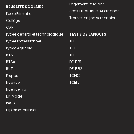
Logement Etudiant
REUSSITE SCOLAIRE
Jobs Etudiant et Alternance
Ecole Primaire
Trouve ton job saisonnier
Collège
CAP
Lycée général et technologique
TESTS DE LANGUES
Lycée Professionnel
TFI
Lycée Agricole
TCF
BTS
TEF
BTSA
DELF B1
BUT
DELF B2
Prépas
TOEIC
Licence
TOEFL
Licence Pro
DN Made
PASS
Diplome infirmier