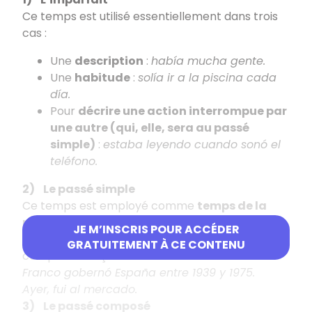
Ce temps est utilisé essentiellement dans trois
cas :
Une
description
:
había mucha gente.
Une
habitude
:
solía ir a la piscina cada
día.
Pour
décrire une action interrompue par
une autre (qui, elle, sera au passé
simple)
:
estaba leyendo cuando sonó el
teléfono.
2) Le passé simple
Ce temps est employé comme
temps de la
narration au passé pour des actions
JE M’INSCRIS POUR ACCÉDER
achevées
. Il correspond souvent au passé
GRATUITEMENT À CE CONTENU
composé français.
Franco gobernó España entre 1939 y 1975.
Ayer, fui al mercado.
3) Le passé composé