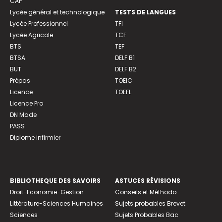
CAP
Lycée général et technologique
TESTS DE LANGUES
Lycée Professionnel
TFI
Lycée Agricole
TCF
BTS
TEF
BTSA
DELF B1
BUT
DELF B2
Prépas
TOEIC
Licence
TOEFL
Licence Pro
DN Made
PASS
Diplome infirmier
BIBLIOTHEQUE DES SAVOIRS
ASTUCES RÉVISIONS
Droit-Economie-Gestion
Conseils et Méthodo
Littérature-Sciences Humaines
Sujets probables Brevet
Sciences
Sujets Probables Bac