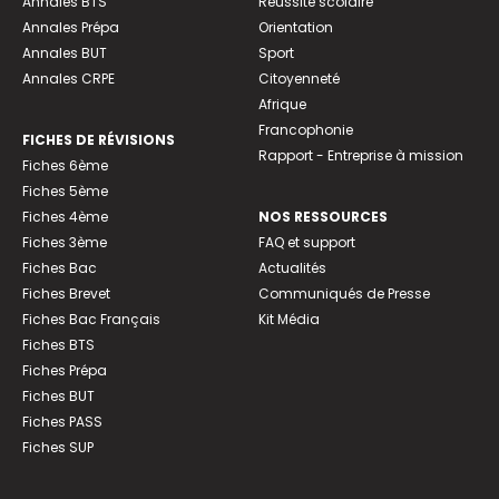
Annales BTS
Réussite scolaire
Annales Prépa
Orientation
Annales BUT
Sport
Annales CRPE
Citoyenneté
Afrique
Francophonie
FICHES DE RÉVISIONS
Rapport - Entreprise à mission
Fiches 6ème
Fiches 5ème
Fiches 4ème
NOS RESSOURCES
Fiches 3ème
FAQ et support
Fiches Bac
Actualités
Fiches Brevet
Communiqués de Presse
Fiches Bac Français
Kit Média
Fiches BTS
Fiches Prépa
Fiches BUT
Fiches PASS
Fiches SUP