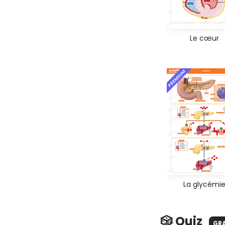
Le cœur
PREMIUM
La glycémi
🎲 Quiz
GR