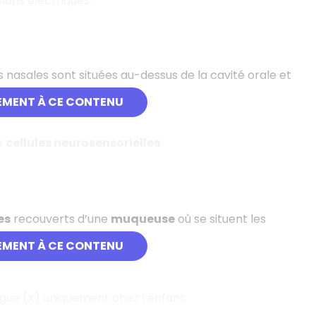
sions électriques.
 nasales sont situées au-dessus de la cavité orale et
 pyramide nasale.
EMENT À CE CONTENU
s
cellules neurosensorielles
.
es
recouverts d’une
muqueuse
où se situent les
EMENT À CE CONTENU
vague (X) uniquement chez l’enfant.