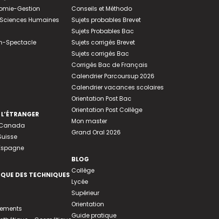
nomie-Gestion
Conseils et Méthodo
e-Sciences Humaines
Sujets probables Brevet
Sujets Probables Bac
n-Spectacle
Sujets corrigés Brevet
Sujets corrigés Bac
Corrigés Bac de Français
Calendrier Parcoursup 2026
Calendrier vacances scolaires
Orientation Post Bac
Orientation Post Collège
 L’ÉTRANGER
Mon master
u Canada
Grand Oral 2026
Suisse
 Espagne
BLOG
Collège
EQUE DES TECHNIQUES
Lycée
Supérieur
Orientation
tements
Guide pratique