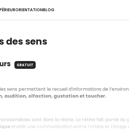
PÉRIEUR
ORIENTATION
BLOG
 des sens
ours
GRATUIT
es sens permettent le recueil d’informations de l’envir
on, audition, olfaction, gustation et toucher.
hotosensibles sont dans la rétine. La rétine fait partie du 
tique
établit une communication entre l’orbite et l’étage a