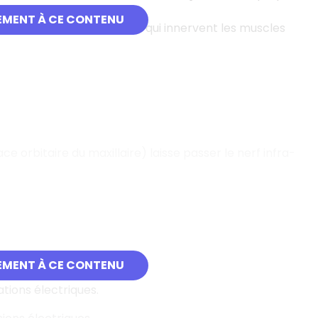
EMENT À CE CONTENU
e) laisse passer les nerfs qui innervent les muscles
e orbitaire du maxillaire) laisse passer le nerf infra-
EMENT À CE CONTENU
s ;
tions électriques.