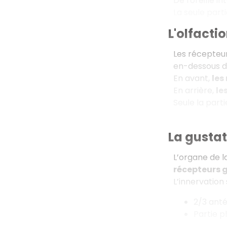
De l'oreille i
La seule partie
L'olfacti
Les récepteur
en-dessous de
En avant,
les
En arrière,
le
Seule la part
La gusta
L’organe de l
récepteurs g
L’innervation 
2/3 antér
Partie p