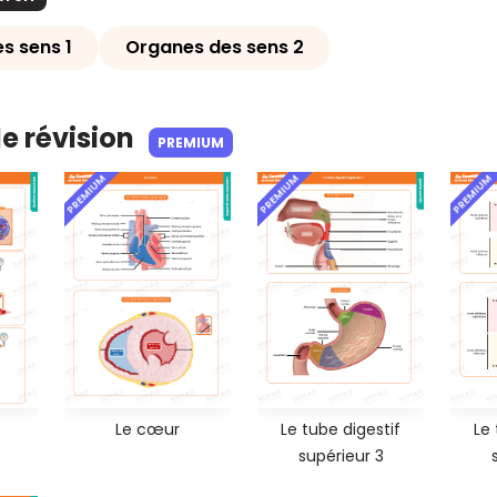
s sens 1
Organes des sens 2
de révision
PREMIUM
PREMIUM
PREMIUM
PREMIUM
e
Le cœur
Le tube digestif
Le 
supérieur 3