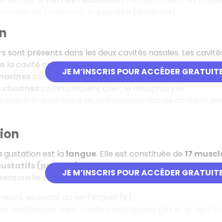
nterne naît le
nerf de l'audition
(VIII) qui conduit les impul
 visible de l’oreille est le
pavillon (auricule)
.
on
s sont présents dans les deux cavités nasales. Les cavités
 la cavité crânienne. Elles se continuent en avant par la
JE M’INSCRIS POUR ACCÉDER GRATUIT
 narines
communiquent avec l’extérieur.
s choanes
communiquent avec le nasopharynx.
ie postéro-supérieure de la muqueuse nasale contient de
tion
a gustation est la
langue
. Elle est constituée de
17 muscl
ustatifs (papilles)
.
JE M’INSCRIS POUR ACCÉDER GRATUIT
sensorielle se fait selon trois zones :
ieurs, en avant du nerf lingual (V) ;
lus postérieure : nerf crânien hypoglosse (IX) et le nerf 