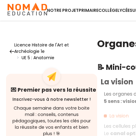
NOTRE PROJET
PRIMAIRE
COLLÈGE
LYCÉE
SU
Organes
Licence Histoire de l'Art et
Archéologie 1e
>
UE 5 : Anatomie
📝 Mini-c
La vision
💌 Premier pas vers la réussite
Les organes d
Inscrivez-vous à notre newsletter !
5 sens : visi
Chaque semaine dans votre boite
mail : conseils, contenus
La vision
pédagogiques, toutes les clés pour
Les cellules p
la réussite de vos enfants et bien
Le
canal op
plus ! 🎯