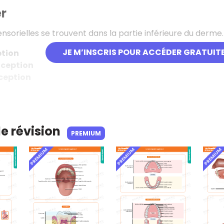
er
sensorielles se trouvent dans la partie inférieure du derme
JE M’INSCRIS POUR ACCÉDER GRATUIT
tion
ception
ception
de révision
PREMIUM
PREMIUM
PREMIUM
PREMIUM