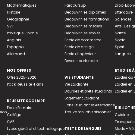
Mathématiques
Parcoursup
Droit-Eco
Histoire
Découvrir les diplômes
Littératur
Géographie
Découvrir les formations
Sciences
SVT
Découvrir les métiers
Arts-Desig
Physique Chimie
Découvrir les écoles
Santé
Anglais
Ecole de commerce
Social
Espagnol
Ecole de design
Sport
Allemand
Ecole d’ingénieur
Langues
Devenir partenaire
NOS OFFRES
ETUDIER À
Offre 2025-2026
VIE ETUDIANTE
Etudier a
Pack Réussite 4 ans
Vie Etudiante
Etudier en 
Bourses et prêts étudiants
Etudier en
Logement Etudiant
REUSSITE SCOLAIRE
Jobs Etudiant et Alternance
Ecole Primaire
BIBLIOTH
sion
Trouve ton job saisonnier
Collège
Cuisine
CAP
Transports
Lycée général et technologique
TESTS DE LANGUES
Mode - Vê