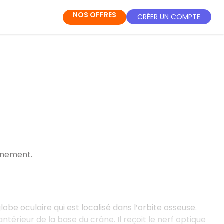
NOS OFFRES
CRÉER UN COMPTE
onnement.
globe oculaire qui est localisé dans l’orbite osseuse.
ntérieur de la base du crâne. Il reçoit le nerf optique