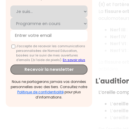
(II) et l’artè
La
fissure or
oculomoteurs
Nerf III
:
Nerf IV
:
Nerf VI
:
J'accepte de recevoir les communications
Nerf V1
:
personnalisées de Nomad Education,
basées sur le suivi de mes ouvertures
d'emails (à l’aide de pixels).
En savoir plus
La
fissure orb
orbitaire.
Recevoir la newsletter
L'auditio
Nous ne partagerons jamais vos données
personnelles avec des tiers. Consultez notre
L’oreille comp
Politique de confidentialité
pour plus
d’informations.
L’
oreill
L’
oreill
L’
oreille