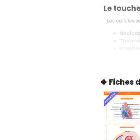
Le touch
Les cellules 
Nocicep
Thermo
Proprio
🍀 Fiches 
PREMIUM