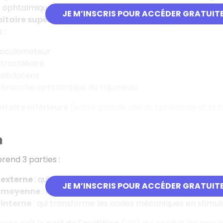
re ophtalmique.
JE M’INSCRIS POUR ACCÉDER GRATUIT
bitaire supérieure
(entre petite aile et corps du sphénoïd
 :
 oculomoteur
 trochléaire
 abducens
 branche ophtalmique du trijumeau
itaire inférieure
(entre grande aile du sphénoïde et la fac
n
rend 3 parties :
e externe
: qui capte les ondes ;
JE M’INSCRIS POUR ACCÉDER GRATUIT
e moyenne
: qui transforme les ondes en ondes mécanique
 interne
: qui transforme les ondes mécaniques en stimula