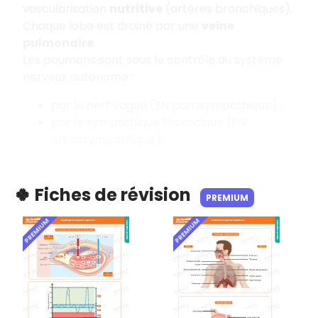
vascularisation
nutritive
(artères bronchiques).
Chaque lobe est drainé par une
veine
pulmonaire
.
Les poumons sont sous le contrôle du système
nerveux autonome :
par le nerf vague (SN parasympathique) ;
par le sympathique thoracique (SN
orthosympathique).
🍀 Fiches de révision
PREMIUM
PREMIUM
PREMIUM