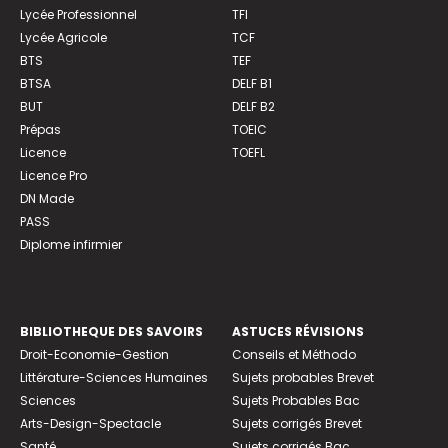
Lycée Professionnel
TFI
Lycée Agricole
TCF
BTS
TEF
BTSA
DELF B1
BUT
DELF B2
Prépas
TOEIC
Licence
TOEFL
Licence Pro
DN Made
PASS
Diplome infirmier
BIBLIOTHEQUE DES SAVOIRS
ASTUCES RÉVISIONS
Droit-Economie-Gestion
Conseils et Méthodo
Littérature-Sciences Humaines
Sujets probables Brevet
Sciences
Sujets Probables Bac
Arts-Design-Spectacle
Sujets corrigés Brevet
Santé
Sujets corrigés Bac