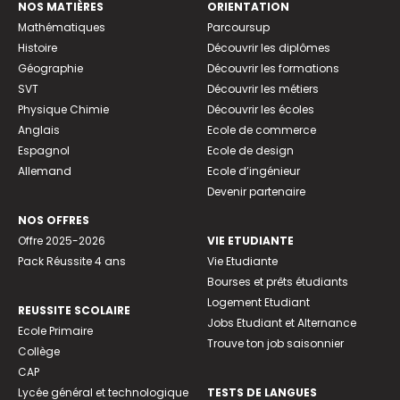
NOS MATIÈRES
ORIENTATION
Mathématiques
Parcoursup
Histoire
Découvrir les diplômes
Géographie
Découvrir les formations
SVT
Découvrir les métiers
Physique Chimie
Découvrir les écoles
Anglais
Ecole de commerce
Espagnol
Ecole de design
Allemand
Ecole d’ingénieur
Devenir partenaire
NOS OFFRES
Offre 2025-2026
VIE ETUDIANTE
Pack Réussite 4 ans
Vie Etudiante
Bourses et prêts étudiants
Logement Etudiant
REUSSITE SCOLAIRE
Jobs Etudiant et Alternance
Ecole Primaire
Trouve ton job saisonnier
Collège
CAP
Lycée général et technologique
TESTS DE LANGUES