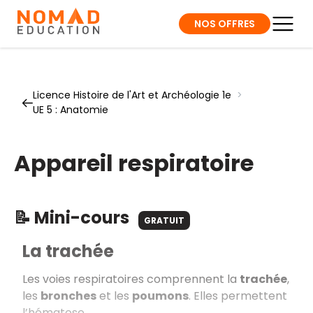
NOS OFFRES
Licence Histoire de l'Art et Archéologie 1e
>
UE 5 : Anatomie
Appareil respiratoire
📝 Mini-cours
GRATUIT
La trachée
Les voies respiratoires comprennent la
trachée
,
les
bronches
et les
poumons
. Elles permettent
l’hématose.