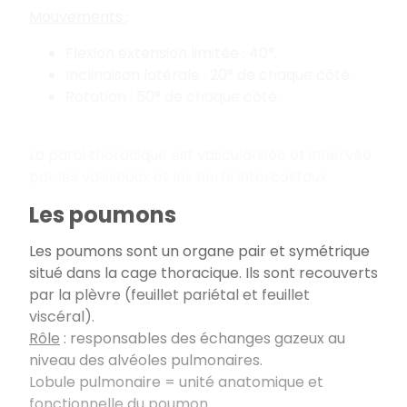
Mouvements
:
Flexion extension limitée : 40°.
Inclinaison latérale : 20° de chaque côté.
Rotation : 50° de chaque côté.
La paroi thoracique est vascularisée et innervée
par les vaisseaux et les nerfs intercostaux.
Les poumons
Les poumons sont un organe pair et symétrique
situé dans la cage thoracique. Ils sont recouverts
par la plèvre (feuillet pariétal et feuillet
viscéral).
Rôle
: responsables des échanges gazeux au
niveau des alvéoles pulmonaires.
Lobule pulmonaire = unité anatomique et
fonctionnelle du poumon.