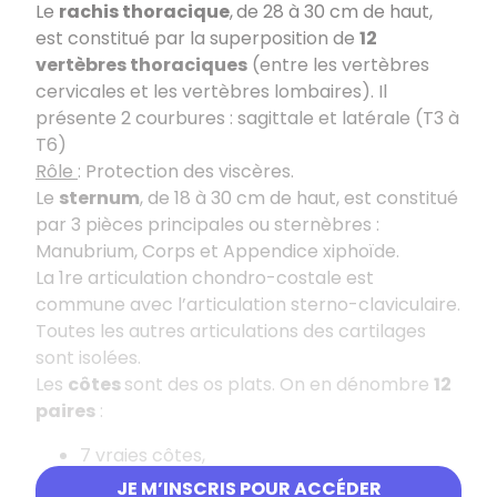
Le
rachis thoracique
,
de 28 à 30 cm de haut,
est constitué par la superposition de
12
vertèbres thoraciques
(entre les vertèbres
cervicales et les vertèbres lombaires). Il
présente 2 courbures : sagittale et latérale (T3 à
T6)
Rôle
: Protection des viscères.
Le
sternum
, de 18 à 30 cm de haut, est constitué
par 3 pièces principales ou sternèbres :
Manubrium, Corps et Appendice xiphoïde.
La 1re articulation chondro-costale est
commune avec l’articulation sterno-claviculaire.
Toutes les autres articulations des cartilages
sont isolées.
Les
côtes
sont des os plats. On en dénombre
12
paires
:
7 vraies côtes,
3 fausses côtes,
JE M’INSCRIS POUR ACCÉDER