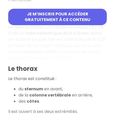
La trachée
JE M’INSCRIS POUR ACCÉDER
GRATUITEMENT À CE CONTENU
La trachée se situe après le larynx. Elle se sépare
en deux bronches principales au niveau T5 / T6.
C’est un
tube cylindrique de 11 à 12 cm
, aplati
sur sa face dorsale. Elle est constituée de 16 à 20
anneaux de cartilage. L’intérieur est recouvert
d’une
muqueuse ciliée
recouverte de mucus.
Son diamètre est de 17 à 18 mm.
Le thorax
Le thorax est constitué :
du
sternum
en avant,
de la
colonne vertébrale
en arrière,
des
côtes
.
Il est ouvert à ses deux extrémités.