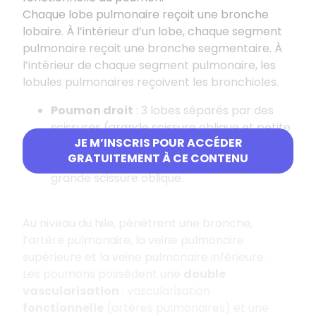
Chaque lobe pulmonaire reçoit une bronche
lobaire. À l’intérieur d’un lobe, chaque segment
pulmonaire reçoit une bronche segmentaire. À
l’intérieur de chaque segment pulmonaire, les
lobules pulmonaires reçoivent les bronchioles.
Poumon droit
: 3 lobes séparés par des
scissures (grande scissure oblique et petite
JE M’INSCRIS POUR ACCÉDER
scissure horizontale).
GRATUITEMENT À CE CONTENU
Poumon gauche
: 2 lobes séparés par une
grande scissure oblique.
Au niveau du hile, pénètrent une bronche,
l’artère pulmonaire, la veine pulmonaire
supérieure et la veine pulmonaire inférieure.
Les poumons possèdent une
double
vascularisation
: vascularisation
fonctionnelle
(artères pulmonaires) et une