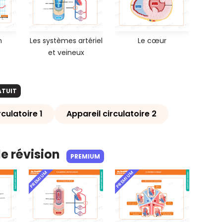
n
Les systèmes artériel
Le cœur
et veineux
ATUIT
rculatoire 1
Appareil circulatoire 2
de révision
PREMIUM
PREMIUM
PREMIUM