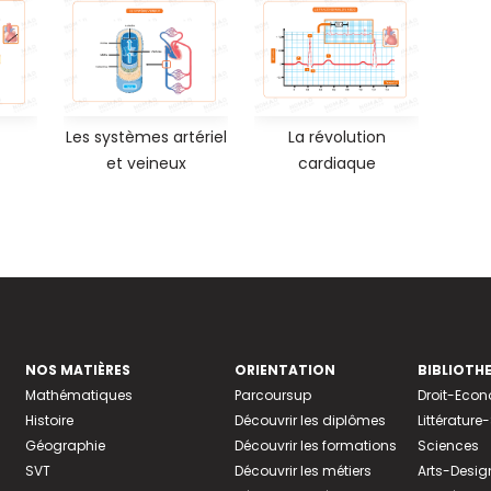
Les systèmes artériel
La révolution
et veineux
cardiaque
NOS MATIÈRES
ORIENTATION
BIBLIOTH
Mathématiques
Parcoursup
Droit-Eco
Histoire
Découvrir les diplômes
Littératur
Géographie
Découvrir les formations
Sciences
SVT
Découvrir les métiers
Arts-Desig