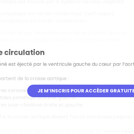
diaque est modulé par le système nerveux végétatif.
sympatique est cardio-modérateur (nerf vague).
osympatique est cardio-accélérateur.
ascularisé par les artères coronaires droite et gauche.
ines du cœur rejoignent le sinus coronaire en arrière.
 circulation
né est éjecté par le ventricule gauche du cœur par l’aor
artent de la crosse aortique :
res coronaires
JE M’INSCRIS POUR ACCÉDER GRATUIT
tides primitives droite et gauche
res sous-clavières droite et gauche
T4, la crosse aortique devient l’aorte thoracique jusqu’au
xygéné arrive dans l’oreillette droite par les
veines caves