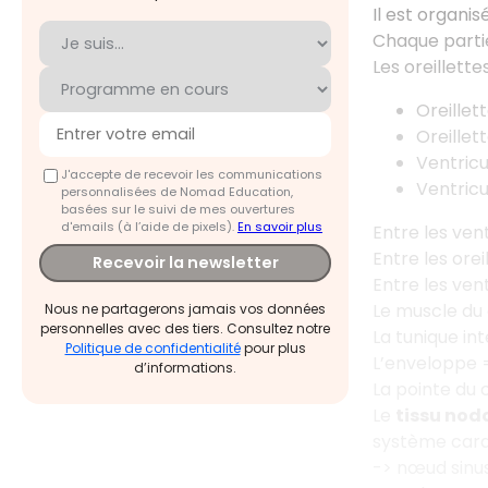
Il est organi
Chaque partie
Les oreillett
Oreillett
Oreillet
Ventricul
J'accepte de recevoir les communications
Ventricul
personnalisées de Nomad Education,
basées sur le suivi de mes ouvertures
d'emails (à l’aide de pixels).
En savoir plus
Entre les vent
Entre les oreil
Recevoir la newsletter
Entre les ventr
Le muscle du
Nous ne partagerons jamais vos données
personnelles avec des tiers. Consultez notre
La tunique int
Politique de confidentialité
pour plus
L’enveloppe 
d’informations.
La pointe du
Le
tissu nod
système card
-> nœud sinus