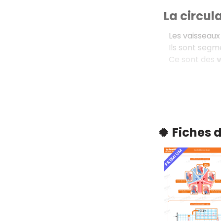
La circul
Les vaisseaux
Ils sont seg
Ce sont des
v
🍀 Fiches 
PREMIUM