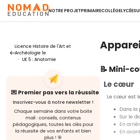
NOTRE PROJET
PRIMAIRE
COLLÈGE
LYCÉE
SU
Apparei
Licence Histoire de l'Art et
Archéologie 1e
>
UE 5 : Anatomie
📝 Mini-c
Le cœur
💌 Premier pas vers la réussite
Le cœur est le
Inscrivez-vous à notre newsletter !
Dans la 
Chaque semaine dans votre boite
Sur le d
mail : conseils, contenus
En arriè
pédagogiques, toutes les clés pour
la réussite de vos enfants et bien
En avant
plus ! 🎯