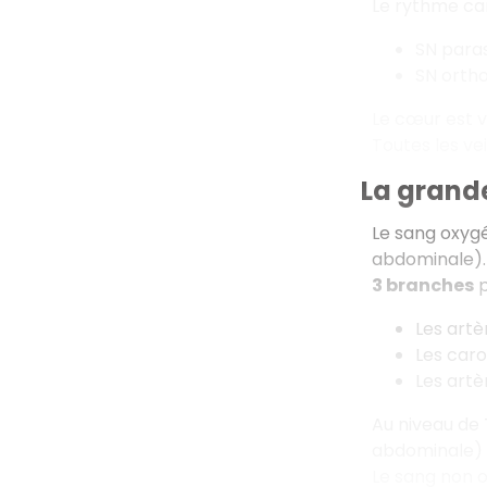
Le rythme car
SN para
SN orth
Le cœur est v
Toutes les ve
La grande
Le sang oxygé
abdominale).
3 branches
p
Les artè
Les caro
Les artè
Au niveau de 
abdominale)
Le sang non o