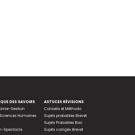
EQUE DES SAVOIRS
ASTUCES RÉVISIONS
nomie-Gestion
Conseils et Méthodo
e-Sciences Humaines
Sujets probables Brevet
Sujets Probables Bac
n-Spectacle
Sujets corrigés Brevet