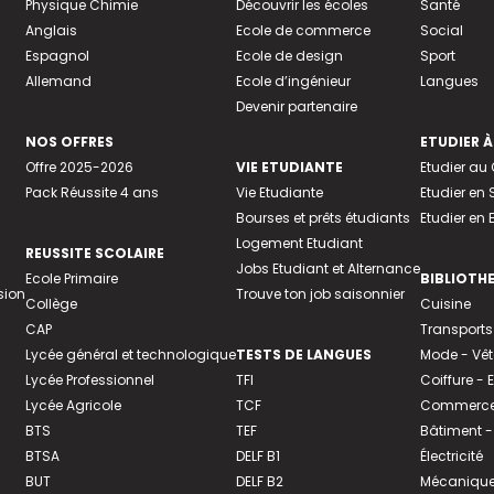
Physique Chimie
Découvrir les écoles
Santé
Anglais
Ecole de commerce
Social
Espagnol
Ecole de design
Sport
Allemand
Ecole d’ingénieur
Langues
Devenir partenaire
NOS OFFRES
ETUDIER À
Offre 2025-2026
VIE ETUDIANTE
Etudier a
Pack Réussite 4 ans
Vie Etudiante
Etudier en 
Bourses et prêts étudiants
Etudier en
Logement Etudiant
REUSSITE SCOLAIRE
Jobs Etudiant et Alternance
Ecole Primaire
BIBLIOTH
sion
Trouve ton job saisonnier
Collège
Cuisine
CAP
Transports
Lycée général et technologique
TESTS DE LANGUES
Mode - Vê
Lycée Professionnel
TFI
Coiffure -
Lycée Agricole
TCF
Commerce 
BTS
TEF
Bâtiment -
BTSA
DELF B1
Électricité
BUT
DELF B2
Mécanique