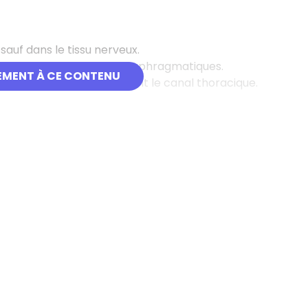
auf dans le tissu nerveux.
en vaisseaux sus et sous-diaphragmatiques.
EMENT À CE CONTENU
eaux lymphatiques rejoignent le canal thoracique.