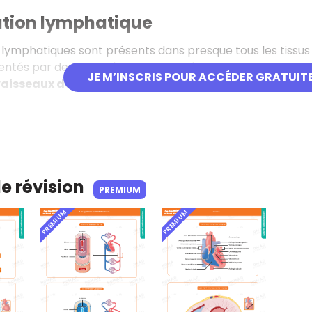
ation lymphatique
 lymphatiques sont présents dans presque tous les tissus s
mentés par des
ganglions lymphatiques
. On les divise 
JE M’INSCRIS POUR ACCÉDER GRATUIT
aisseaux de drainage et de transport
. Tous les vaiss
de révision
PREMIUM
PREMIUM
PREMIUM