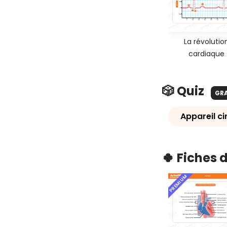
La révolutio
cardiaque
🎲 Quiz
GR
Appareil ci
🍀 Fiches 
PREMIUM