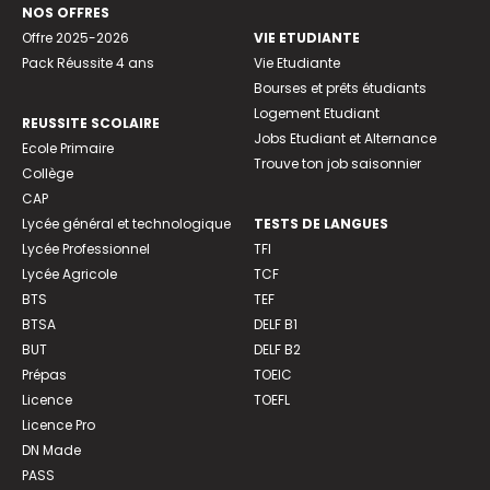
NOS OFFRES
Offre 2025-2026
VIE ETUDIANTE
Pack Réussite 4 ans
Vie Etudiante
Bourses et prêts étudiants
Logement Etudiant
REUSSITE SCOLAIRE
Jobs Etudiant et Alternance
Ecole Primaire
Trouve ton job saisonnier
Collège
CAP
Lycée général et technologique
TESTS DE LANGUES
Lycée Professionnel
TFI
Lycée Agricole
TCF
BTS
TEF
BTSA
DELF B1
BUT
DELF B2
Prépas
TOEIC
Licence
TOEFL
Licence Pro
DN Made
PASS