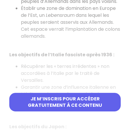
peuplés d’Allemands dans les pays voisins.
Établir une zone de domination en Europe
de l’Est, un
Lebensraum
dans lequel les
peuples seraient asservis aux Allemands.
Cet espace verrait l’implantation de colons
allemands.
Les objectifs de l’Italie fasciste après 1936 :
Récupérer les « terres irrédentes » non
accordées à l’Italie par le traité de
Versailles.
Garantir une zone d’influence italienne en
Méditerranée et en Europe du Sud.
JE M’INSCRIS POUR ACCÉDER
Garantir les possessions coloniales
GRATUITEMENT À CE CONTENU
italiennes et leur accroissement.
Les objectifs du Japon :