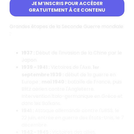
JE M’INSCRIS POUR ACCÉDER
gouvernement capitule le 11 novembre.
GRATUITEMENT À CE CONTENU
Grandes étapes de la Seconde Guerre mondiale
:
1937 :
Début de l'invasion de la Chine par le
Japon
1939 - 1941 :
Victoires de l'Axe.
1
er
septembre 1939 :
début de la guerre en
Europe ;
mai 1940 :
bataille de France, puis
Blitz aérien contre l'Angleterre.
Intervention italo-germanique en Grèce et
dans les Balkans.
1941 :
Attaque allemande contre l'URSS, le
22 juin, entrée en guerre des États-Unis, le 7
décembre.
1942 - 1945 :
Victoires des alliés.