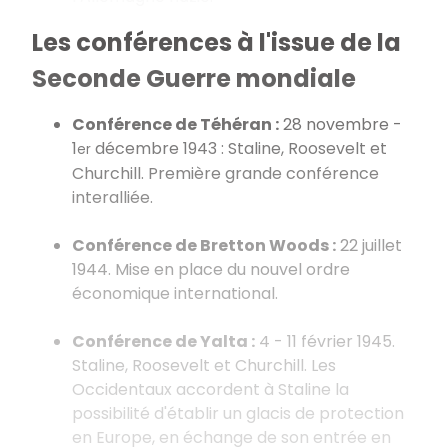
Les conférences à l'issue de la
Seconde Guerre mondiale
Conférence de Téhéran :
28 novembre -
1
décembre 1943 : Staline, Roosevelt et
er
Churchill. Première grande conférence
interalliée.
Conférence de Bretton Woods :
22 juillet
1944. Mise en place du nouvel ordre
économique international.
Conférence de Yalta :
4 - 11 février 1945.
Staline, Roosevelt et Churchill. Les
Occidentaux accordent à Staline la
possibilité d'établir un glacis de protection
en Europe, en échange de son entrée en