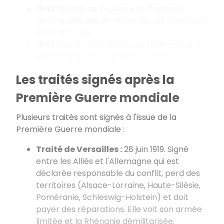
1942 :
Début de la guerre du Pacifique,
reconquête des archipels de cet océan par
les États-Unis.
1945 :
8 mai, capitulation de l'Allemagne, 2
septembre, capitulation du Japon.
Les traités signés après la
Première Guerre mondiale
Plusieurs traités sont signés à l'issue de la
Première Guerre mondiale :
Traité de Versailles :
28 juin 1919. Signé
entre les Alliés et l'Allemagne qui est
déclarée responsable du conflit, perd des
territoires (Alsace-Lorraine, Haute-Silésie,
Poméranie, Schleswig-Holstein) et doit
payer des réparations. Elle voit son armée
limitée et la Rhénanie démilitarisée.