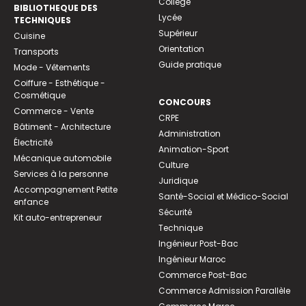
Collège
BIBLIOTHEQUE DES
Lycée
TECHNIQUES
Supérieur
Cuisine
Orientation
Transports
Guide pratique
Mode - Vêtements
Coiffure - Esthétique -
Cosmétique
CONCOURS
Commerce - Vente
CRPE
Bâtiment - Architecture
Administration
Électricité
Animation-Sport
Mécanique automobile
Culture
Services à la personne
Juridique
Accompagnement Petite
Santé-Social et Médico-Social
enfance
Sécurité
Kit auto-entrepreneur
Technique
Ingénieur Post-Bac
Ingénieur Maroc
Commerce Post-Bac
Commerce Admission Parallèle