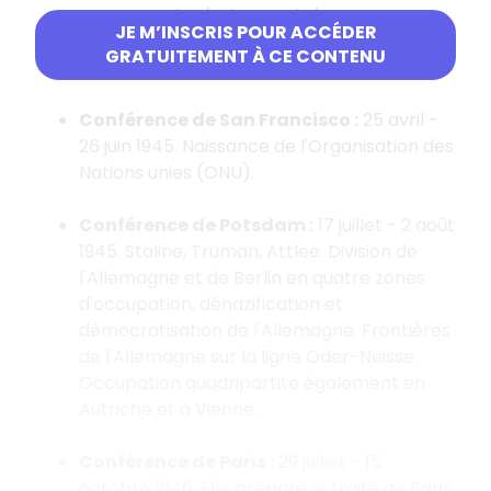
guerre contre le Japon et de sa
JE M’INSCRIS POUR ACCÉDER
participation à la nouvelle organisation
GRATUITEMENT À CE CONTENU
internationale voulue par Roosevelt.
Conférence de San Francisco :
25 avril -
26 juin 1945. Naissance de l'Organisation des
Nations unies (ONU).
Conférence de Potsdam :
17 juillet - 2 août
1945. Staline, Truman, Attlee. Division de
l'Allemagne et de Berlin en quatre zones
d'occupation, dénazification et
démocratisation de l'Allemagne. Frontières
de l'Allemagne sur la ligne Oder-Neisse.
Occupation quadripartite également en
Autriche et à Vienne.
Conférence de Paris :
29 juillet - 15
octobre 1946. Elle prépare le traité de Paris