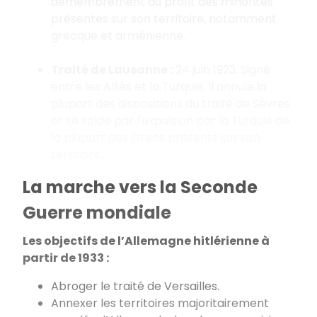
démembrement au profit des minorités
présentes sur son territoire, notamment
grecque et arménienne.
Traité de Lausanne :
24 juin 1923. Signé
entre les Alliés et la Turquie. Il annule la
plupart des dispositions du traité de Sèvres
et se solde par l'expulsion par la Turquie de
la plupart des Grecs présents sur son
territoire.
La marche vers la Seconde
Guerre mondiale
Les objectifs de l’Allemagne hitlérienne à
partir de 1933 :
Abroger le traité de Versailles.
Annexer les territoires majoritairement