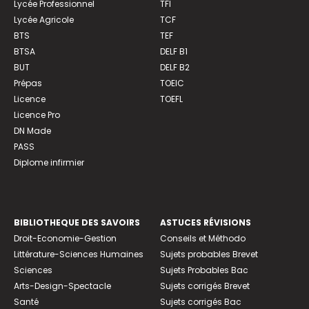
Lycée Professionnel
TFI
Lycée Agricole
TCF
BTS
TEF
BTSA
DELF B1
BUT
DELF B2
Prépas
TOEIC
Licence
TOEFL
Licence Pro
DN Made
PASS
Diplome infirmier
BIBLIOTHEQUE DES SAVOIRS
ASTUCES RÉVISIONS
Droit-Economie-Gestion
Conseils et Méthodo
Littérature-Sciences Humaines
Sujets probables Brevet
Sciences
Sujets Probables Bac
Arts-Design-Spectacle
Sujets corrigés Brevet
Santé
Sujets corrigés Bac