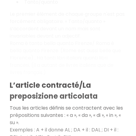
Tanto/quanto
Le premier élément de chaque groupe n'est pas
forcément obligatoire. « Tanto/quanto »
s’accordent devant un nom mais sont
invariables devant un adjectif.
Roma è tanto bella quanto Firenze/ Roma è
bella quanto Firenze. (Rome est aussi belle que
Florence) ; Ha tanti libri italiani quanti libri
francesi. (Il a autant de livres italiens que de
livres français.)
L’article contracté/La
preposizione articolata
Tous les articles définis se contractent avec les
prépositions suivantes : « a », « da », « di », « in », «
su ».
Exemples : A + il donne AL ; DA + il : DAL ; DI + il :