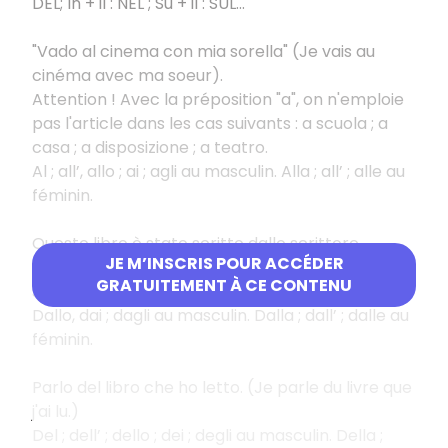
DEL; In + il : NEL ; Su + il : SUL...
"Vado al cinema con mia sorella" (Je vais au
cinéma avec ma soeur).
Attention ! Avec la préposition "a", on n'emploie
pas l'article dans les cas suivants : a scuola ; a
casa ; a disposizione ; a teatro.
Al ; all’, allo ; ai ; agli au masculin. Alla ; all’ ; alle au
féminin.
Questo libro è stato scritto dallo scrittore
JE M’INSCRIS POUR ACCÉDER
svedese. (Ce livre a été écrit par l'écrivain
GRATUITEMENT À CE CONTENU
suédois. )
Dallo, dai ; dagli au masculin. Dalla ; dall’ ; dalle au
féminin.
Parlo del libro che ho letto. (Je parle du livre que
j'ai lu.)
Del ; dell’ ; dello ; dei ; degli au masculin. Della ;