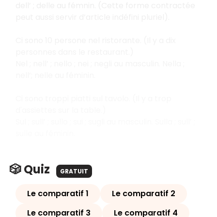
dell’ ; delle au fémnin. (Cette forme contractée
peut aussi servir d’article indéfini pluriel).
Ci sono 10 persone nel ristorante. (Il y a dix
personnes dans le restaurant.)
Nel ; nell’ ; nello ; nei ; negli au masculin. Nella ;
nell’; nelle au féminin.
Ci sono troppi piatti sul tavolo. (Il y a trop
d'assiettes sur la table.)
Sul ; sull’ ; sullo ; sui ; sugli au masculin. Sulla ; sull’ ;
sulle au féminin.
🎲 Quiz
GRATUIT
Le comparatif 1
Le comparatif 2
Le comparatif 3
Le comparatif 4