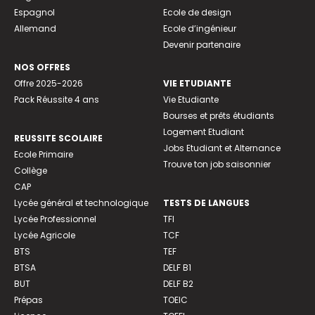
Espagnol
Ecole de design
Allemand
Ecole d’ingénieur
Devenir partenaire
NOS OFFRES
Offre 2025-2026
VIE ETUDIANTE
Pack Réussite 4 ans
Vie Etudiante
Bourses et prêts étudiants
Logement Etudiant
REUSSITE SCOLAIRE
Jobs Etudiant et Alternance
Ecole Primaire
Trouve ton job saisonnier
Collège
CAP
Lycée général et technologique
TESTS DE LANGUES
Lycée Professionnel
TFI
Lycée Agricole
TCF
BTS
TEF
BTSA
DELF B1
BUT
DELF B2
Prépas
TOEIC