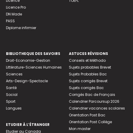
Licence
TOEFL
Licence Pro
DN Made
PASS
Diplome infirmier
BIBLIOTHEQUE DES SAVOIRS
ASTUCES RÉVISIONS
Droit-Economie-Gestion
Conseils et Méthodo
Littérature-Sciences Humaines
Sujets probables Brevet
Sciences
Sujets Probables Bac
Arts-Design-Spectacle
Sujets corrigés Brevet
Santé
Sujets corrigés Bac
Social
Corrigés Bac de Français
Sport
Calendrier Parcoursup 2026
Langues
Calendrier vacances scolaires
Orientation Post Bac
Orientation Post Collège
ETUDIER À L’ÉTRANGER
Mon master
Etudier au Canada