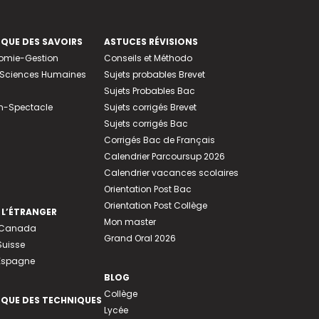
EQUE DES SAVOIRS
ASTUCES RÉVISIONS
nomie-Gestion
Conseils et Méthodo
e-Sciences Humaines
Sujets probables Brevet
Sujets Probables Bac
n-Spectacle
Sujets corrigés Brevet
Sujets corrigés Bac
Corrigés Bac de Français
Calendrier Parcoursup 2026
Calendrier vacances scolaires
Orientation Post Bac
Orientation Post Collège
 L’ÉTRANGER
Mon master
u Canada
Grand Oral 2026
Suisse
 Espagne
BLOG
Collège
EQUE DES TECHNIQUES
Lycée