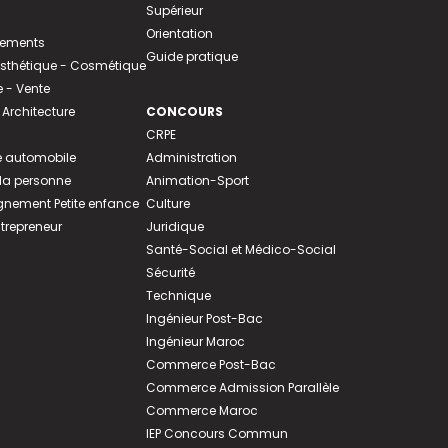
Supérieur
Orientation
tements
Guide pratique
 Esthétique - Cosmétique
- Vente
 Architecture
CONCOURS
CRPE
 automobile
Administration
 la personne
Animation-Sport
ement Petite enfance
Culture
ntrepreneur
Juridique
Santé-Social et Médico-Social
Sécurité
Technique
Ingénieur Post-Bac
Ingénieur Maroc
Commerce Post-Bac
Commerce Admission Parallèle
Commerce Maroc
IEP Concours Commun