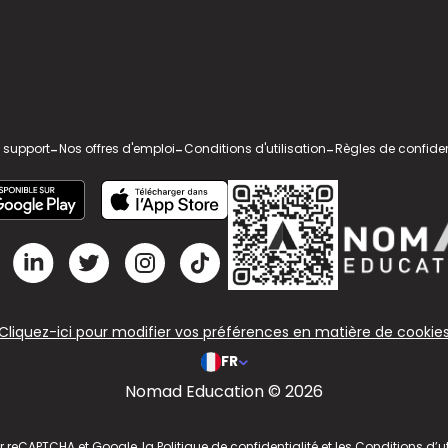
 support
-
Nos offres d'emploi
-
Conditions d'utilisation
-
Règles de confiden
Cliquez-ici pour modifier vos préférences en matière de cookie
FR
Nomad Education © 2026
ar reCAPTCHA et Google, la
Politique de confidentialité
et les
Conditions d’ut