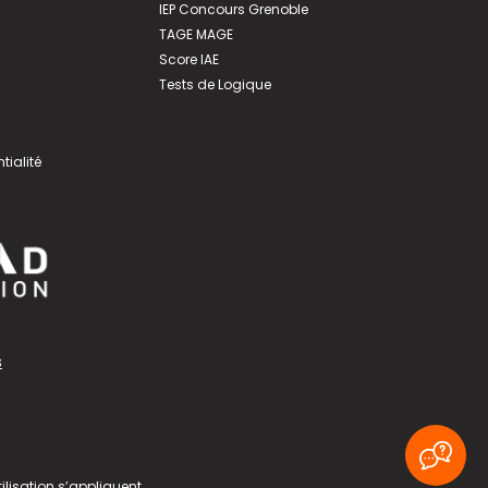
IEP Concours Grenoble
TAGE MAGE
Score IAE
Tests de Logique
tialité
s
ilisation
s’appliquent.