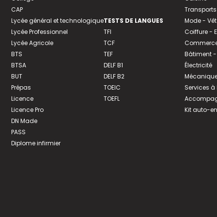
CAP
Transports
Lycée général et technologique
TESTS DE LANGUES
Mode - Vê
Lycée Professionnel
TFI
Coiffure -
Lycée Agricole
TCF
Commerce 
BTS
TEF
Bâtiment -
BTSA
DELF B1
Électricité
BUT
DELF B2
Mécanique
Prépas
TOEIC
Services à
Licence
TOEFL
Accompagn
Licence Pro
Kit auto-e
DN Made
PASS
Diplome infirmier