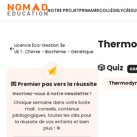
NOTRE PROJET
PRIMAIRE
COLLÈGE
LYCÉE
SU
Therm
Licence Éco-Gestion 3e
>
UE 1 : Chimie - Biochimie - Génétique
🎲 Quiz
GR
Thermody
💌 Premier pas vers la réussite
Inscrivez-vous à notre newsletter !
Chaque semaine dans votre boite
mail : conseils, contenus
pédagogiques, toutes les clés pour
la réussite de vos enfants et bien
plus ! 🎯