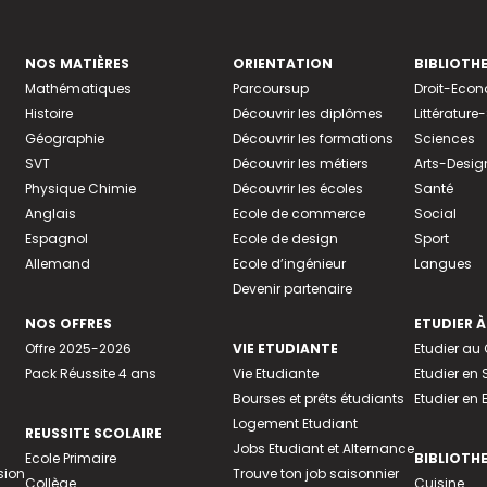
NOS MATIÈRES
ORIENTATION
BIBLIOTH
Mathématiques
Parcoursup
Droit-Eco
Histoire
Découvrir les diplômes
Littératur
Géographie
Découvrir les formations
Sciences
SVT
Découvrir les métiers
Arts-Desig
Physique Chimie
Découvrir les écoles
Santé
Anglais
Ecole de commerce
Social
Espagnol
Ecole de design
Sport
Allemand
Ecole d’ingénieur
Langues
Devenir partenaire
NOS OFFRES
ETUDIER À
Offre 2025-2026
VIE ETUDIANTE
Etudier a
Pack Réussite 4 ans
Vie Etudiante
Etudier en 
Bourses et prêts étudiants
Etudier en
Logement Etudiant
REUSSITE SCOLAIRE
Jobs Etudiant et Alternance
Ecole Primaire
BIBLIOTH
sion
Trouve ton job saisonnier
Collège
Cuisine