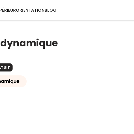
PÉRIEUR
ORIENTATION
BLOG
odynamique
ATUIT
namique