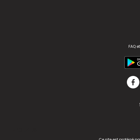
FAQ et
v2.311.4 US
Ce site est protégé p