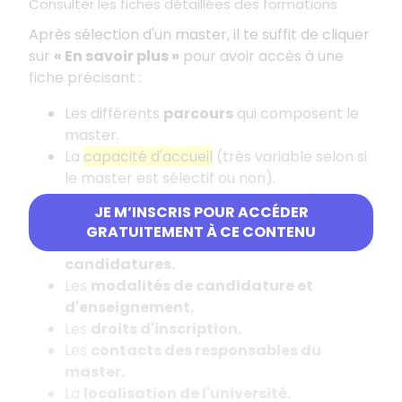
Consulter les fiches détaillées des formations
Après sélection d'un master, il te suffit de cliquer
sur
«
En savoir plus
»
pour avoir accès à une
fiche précisant
:
Les différents
parcours
qui composent le
master.
La
capacité d'accueil
(très variable selon si
le master est sélectif ou non).
Les
mentions de licence conseillées
pour
JE M’INSCRIS POUR ACCÉDER
intégrer le master et les
attendus.
GRATUITEMENT À CE CONTENU
Les
critères généraux d'examen des
candidatures.
Les
modalités de candidature et
d'enseignement.
Les
droits d'inscription.
Les
contacts des responsables du
master.
La
localisation de l'université.