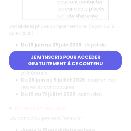
pourront contacter
les candidats placés
sur liste d’attente
Détail de la phase complémentaire (19 juin au 19
juillet 2026)
Du 19 juin au 25 juin 2026
: dépôt de
nouvelles candidatures et classement par
JE M’INSCRIS POUR ACCÉDER
le candidat de toutes ses candidatures
GRATUITEMENT À CE CONTENU
(anciennes comme nouvelles) par ordre de
préférence
Du 26 juin au 9 juillet
2026
:
examen des
nouvelles candidatures
Du 10 au 19 juillet
2026
: admission
Formulation des vœux
Les candidats peuvent formuler
:
Jusqu’à 15 candidatures hors