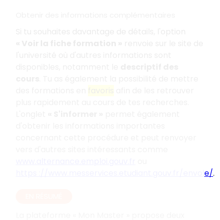
Obtenir des informations complémentaires
Si tu souhaites davantage de détails, l'option
«
Voir la fiche formation
»
renvoie sur le site de
l'université où d'autres informations sont
disponibles, notamment le
descriptif des
cours
. Tu as également la possibilité de mettre
des formations en
favoris
afin de les retrouver
plus rapidement au cours de tes recherches.
L'onglet
«
S'informer
»
permet également
d'obtenir les informations importantes
concernant cette procédure et peut renvoyer
vers d'autres sites intéressants comme
www.alternance.emploi.gouv.fr
ou
https
://www.messervices.etudiant.gouv.fr/envole/
.
EN RÉSUMÉ
La plateforme «
Mon Master
» propose deux