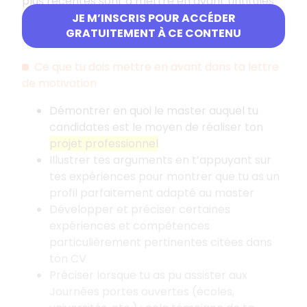
plus récentes sont à mettre en avant (intitulés
de poste, tâches et missions effectuées,
JE M’INSCRIS POUR ACCÉDER
GRATUITEMENT À CE CONTENU
compétences acquises, etc.).
Ce que tu dois mettre en avant dans ta lettre
de motivation
Démontrer en quoi le master auquel tu
candidates est le moyen de réaliser ton
projet professionnel
Illustrer tes arguments en t’appuyant sur
tes expériences pour montrer que tu as un
profil parfaitement adapté au master
Développer et préciser certaines
expériences et compétences
particulièrement pertinentes citées dans
ton CV
Préciser lorsque tu as pu assister aux
Journées portes ouvertes (écoles,