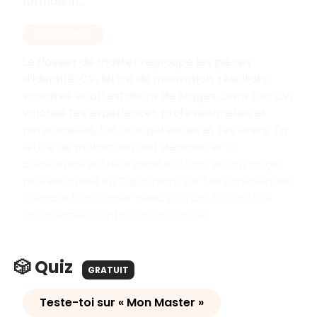
formation...
EN RÉSUMÉ
Le dossier de master regroupe les pièces
d’identité, CV, lettre de motivation, résultats
scolaires et attestations de stages. Dans ton CV,
valorise tes expériences professionnelles et
personnelles, tes compétences et tes loisirs. Ta
lettre de motivation doit démontrer la
cohérence entre le master choisi et ton projet
professionnel en t’appuyant sur tes expériences.
Prépare ton dossier avec soin car il constitue
ton premier contact avec l’école.
🎲 Quiz
GRATUIT
Teste-toi sur « Mon Master »