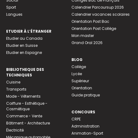
Social
Corrigés Bac de Français
Sport
Calendrier Parcoursup 2026
Langues
Calendrier vacances scolaires
Orientation Post Bac
Orientation Post Collège
ETUDIER À L’ÉTRANGER
Mon master
Etudier au Canada
Grand Oral 2026
Etudier en Suisse
Etudier en Espagne
BLOG
Collège
BIBLIOTHEQUE DES
Lycée
TECHNIQUES
Supérieur
Cuisine
Orientation
Transports
Guide pratique
Mode - Vêtements
Coiffure - Esthétique -
Cosmétique
CONCOURS
Commerce - Vente
CRPE
Bâtiment - Architecture
Administration
Électricité
Animation-Sport
Mécanique automobile