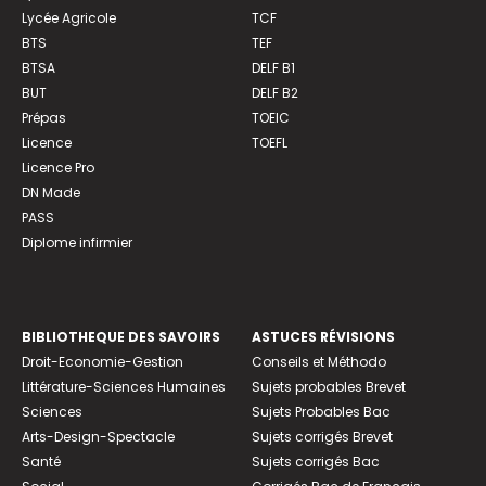
Lycée Agricole
TCF
BTS
TEF
BTSA
DELF B1
BUT
DELF B2
Prépas
TOEIC
Licence
TOEFL
Licence Pro
DN Made
PASS
Diplome infirmier
BIBLIOTHEQUE DES SAVOIRS
ASTUCES RÉVISIONS
Droit-Economie-Gestion
Conseils et Méthodo
Littérature-Sciences Humaines
Sujets probables Brevet
Sciences
Sujets Probables Bac
Arts-Design-Spectacle
Sujets corrigés Brevet
Santé
Sujets corrigés Bac