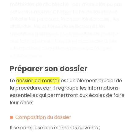
méthodes de recherche
: par mots clés ou par
carte interactive. Chaque fiche de formation
détaille les parcours, la capacité d'accueil, les
attendus, les critères de sélection et les
modalités pratiques. Il est possible de mettre
des formations en favoris et d'accéder à des
informations complémentaires via l'onglet
«
S'informer
».
Préparer son dossier
Le
dossier de master
est un élément crucial de
la procédure, car il regroupe les informations
essentielles qui permettront aux écoles de faire
leur choix.
Composition du dossier
Il se compose des éléments suivants
: