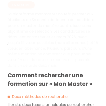
EN RÉSUMÉ
La plateforme monmaster.gouv.fr permet aux
étudiants de 3
année de licence de candidater
e
pour un master de manière centralisée, sans
algorithme de sélection. Les candidatures se
déroulent entre février et mars 2026, avec
jusqu’à 15 vœux possibles (hors alternance) et 15
vœux en alternance. Plusieurs parcours d’une
même mention ne comptent que pour un seul
vœu. En cas de refus, un recours est possible
dans un délai de deux mois.
Comment rechercher une
formation sur « Mon Master »
Deux méthodes de recherche
Il existe deux façons principales de rechercher