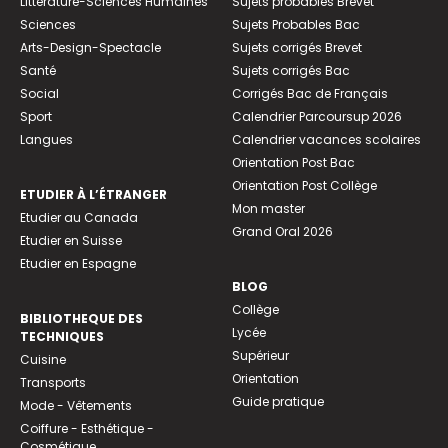
Littérature-Sciences Humaines
Sujets probables Brevet
Sciences
Sujets Probables Bac
Arts-Design-Spectacle
Sujets corrigés Brevet
Santé
Sujets corrigés Bac
Social
Corrigés Bac de Français
Sport
Calendrier Parcoursup 2026
Langues
Calendrier vacances scolaires
Orientation Post Bac
Orientation Post Collège
ETUDIER À L’ÉTRANGER
Mon master
Etudier au Canada
Grand Oral 2026
Etudier en Suisse
Etudier en Espagne
BLOG
Collège
BIBLIOTHEQUE DES
Lycée
TECHNIQUES
Supérieur
Cuisine
Orientation
Transports
Guide pratique
Mode - Vêtements
Coiffure - Esthétique -
Cosmétique