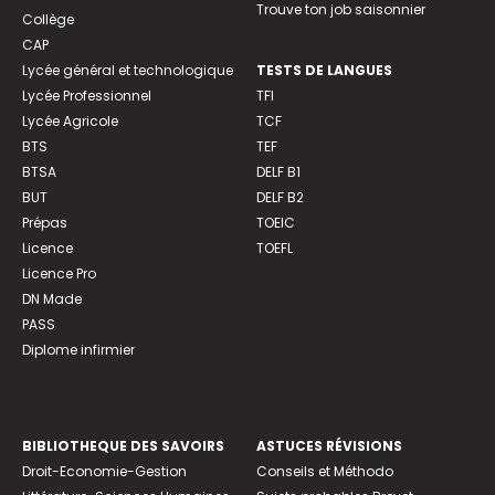
Trouve ton job saisonnier
Collège
CAP
Lycée général et technologique
TESTS DE LANGUES
Lycée Professionnel
TFI
Lycée Agricole
TCF
BTS
TEF
BTSA
DELF B1
BUT
DELF B2
Prépas
TOEIC
Licence
TOEFL
Licence Pro
DN Made
PASS
Diplome infirmier
BIBLIOTHEQUE DES SAVOIRS
ASTUCES RÉVISIONS
Droit-Economie-Gestion
Conseils et Méthodo