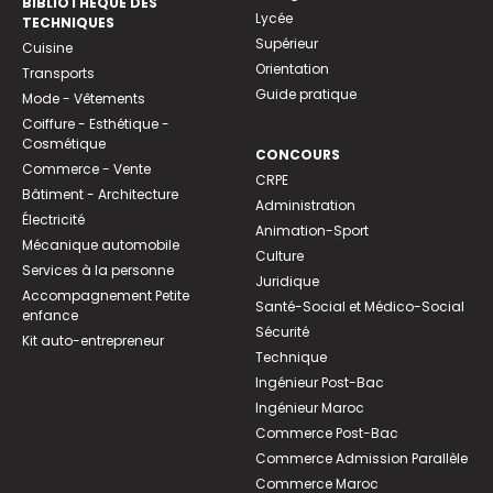
BIBLIOTHEQUE DES
Lycée
TECHNIQUES
Supérieur
Cuisine
Orientation
Transports
Guide pratique
Mode - Vêtements
Coiffure - Esthétique -
Cosmétique
CONCOURS
Commerce - Vente
CRPE
Bâtiment - Architecture
Administration
Électricité
Animation-Sport
Mécanique automobile
Culture
Services à la personne
Juridique
Accompagnement Petite
Santé-Social et Médico-Social
enfance
Sécurité
Kit auto-entrepreneur
Technique
Ingénieur Post-Bac
Ingénieur Maroc
Commerce Post-Bac
Commerce Admission Parallèle
Commerce Maroc