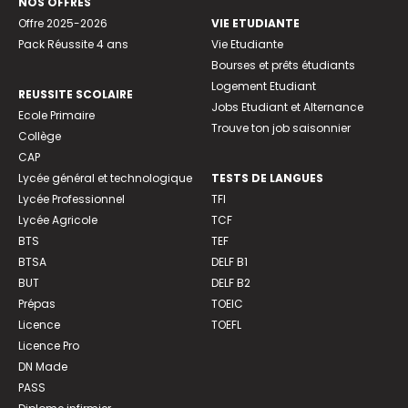
NOS OFFRES
Offre 2025-2026
VIE ETUDIANTE
Pack Réussite 4 ans
Vie Etudiante
Bourses et prêts étudiants
Logement Etudiant
REUSSITE SCOLAIRE
Jobs Etudiant et Alternance
Ecole Primaire
Trouve ton job saisonnier
Collège
CAP
Lycée général et technologique
TESTS DE LANGUES
Lycée Professionnel
TFI
Lycée Agricole
TCF
BTS
TEF
BTSA
DELF B1
BUT
DELF B2
Prépas
TOEIC
Licence
TOEFL
Licence Pro
DN Made
PASS