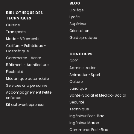
BLOG
Collège
BIBLIOTHEQUE DES
Lycée
TECHNIQUES
Supérieur
Cuisine
Orientation
Transports
Guide pratique
Mode - Vêtements
Coiffure - Esthétique -
Cosmétique
CONCOURS
Commerce - Vente
CRPE
Bâtiment - Architecture
Administration
Électricité
Animation-Sport
Mécanique automobile
Culture
Services à la personne
Juridique
Accompagnement Petite
Santé-Social et Médico-Social
enfance
Sécurité
Kit auto-entrepreneur
Technique
Ingénieur Post-Bac
Ingénieur Maroc
Commerce Post-Bac