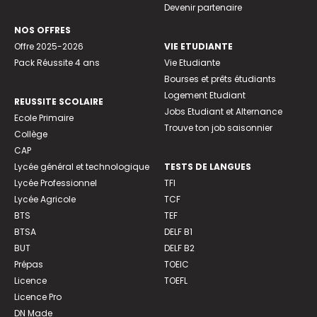
Devenir partenaire
NOS OFFRES
Offre 2025-2026
VIE ETUDIANTE
Pack Réussite 4 ans
Vie Etudiante
Bourses et prêts étudiants
Logement Etudiant
REUSSITE SCOLAIRE
Jobs Etudiant et Alternance
Ecole Primaire
Trouve ton job saisonnier
Collège
CAP
Lycée général et technologique
TESTS DE LANGUES
Lycée Professionnel
TFI
Lycée Agricole
TCF
BTS
TEF
BTSA
DELF B1
BUT
DELF B2
Prépas
TOEIC
Licence
TOEFL
Licence Pro
DN Made