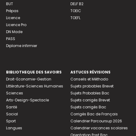
BUT
DELF B2
Prépas
TOEIC
Licence
TOEFL
Licence Pro
DN Made
PASS
Diplome infirmier
BIBLIOTHEQUE DES SAVOIRS
ASTUCES RÉVISIONS
Droit-Economie-Gestion
Conseils et Méthodo
Littérature-Sciences Humaines
Sujets probables Brevet
Sciences
Sujets Probables Bac
Arts-Design-Spectacle
Sujets corrigés Brevet
Santé
Sujets corrigés Bac
Social
Corrigés Bac de Français
Sport
Calendrier Parcoursup 2026
Langues
Calendrier vacances scolaires
Orientation Post Bac