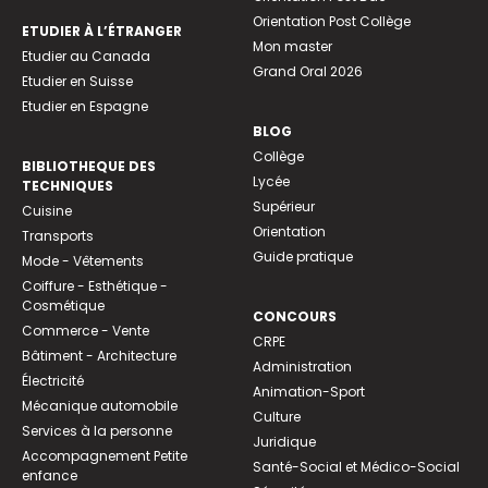
Orientation Post Collège
ETUDIER À L’ÉTRANGER
Mon master
Etudier au Canada
Grand Oral 2026
Etudier en Suisse
Etudier en Espagne
BLOG
Collège
BIBLIOTHEQUE DES
Lycée
TECHNIQUES
Supérieur
Cuisine
Orientation
Transports
Guide pratique
Mode - Vêtements
Coiffure - Esthétique -
Cosmétique
CONCOURS
Commerce - Vente
CRPE
Bâtiment - Architecture
Administration
Électricité
Animation-Sport
Mécanique automobile
Culture
Services à la personne
Juridique
Accompagnement Petite
Santé-Social et Médico-Social
enfance