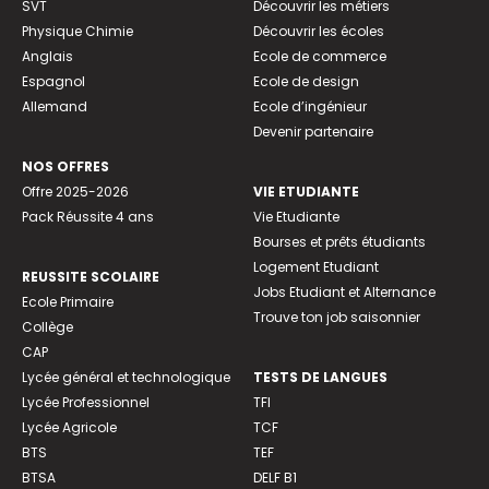
SVT
Découvrir les métiers
Physique Chimie
Découvrir les écoles
Anglais
Ecole de commerce
Espagnol
Ecole de design
Allemand
Ecole d’ingénieur
Devenir partenaire
NOS OFFRES
Offre 2025-2026
VIE ETUDIANTE
Pack Réussite 4 ans
Vie Etudiante
Bourses et prêts étudiants
Logement Etudiant
REUSSITE SCOLAIRE
Jobs Etudiant et Alternance
Ecole Primaire
Trouve ton job saisonnier
Collège
CAP
Lycée général et technologique
TESTS DE LANGUES
Lycée Professionnel
TFI
Lycée Agricole
TCF
BTS
TEF
BTSA
DELF B1