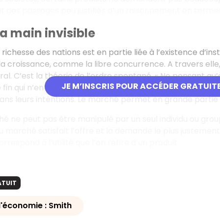
it des passages peu justifiés d’un raisonnement en terme
la main invisible
 richesse des nations est en partie liée à l’existence d’inst
la croissance, comme la libre concurrence. A travers elle,
éral. C’est la théorie de l’ordre spontané. « Ne pensant q
JE M’INSCRIS POUR ACCÉDER GRATUIT
e fin qui n’entre en aucun cas dans ses intérêts ». Les inte
ans leurs intentions. Le marché permet en grande partie 
é ne peut pas être manipulé par un seul individu ou groupe 
du marché satisfait l’offre et la demande le plus justement 
orrespond à l’utilité que l’on retire d’un produit.
ATUIT
l'économie : Smith