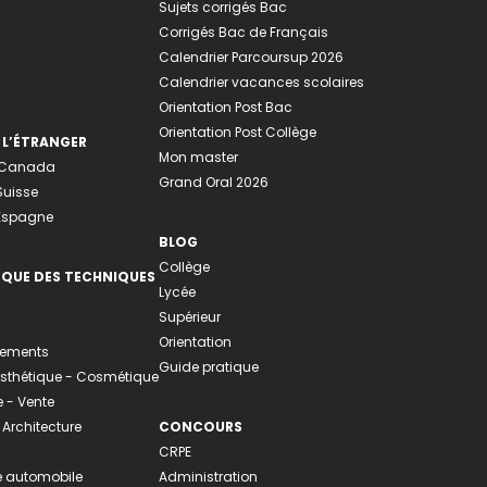
Sujets corrigés Bac
Corrigés Bac de Français
Calendrier Parcoursup 2026
Calendrier vacances scolaires
Orientation Post Bac
Orientation Post Collège
 L’ÉTRANGER
Mon master
u Canada
Grand Oral 2026
Suisse
 Espagne
BLOG
Collège
EQUE DES TECHNIQUES
Lycée
Supérieur
Orientation
tements
Guide pratique
 Esthétique - Cosmétique
- Vente
 Architecture
CONCOURS
CRPE
 automobile
Administration