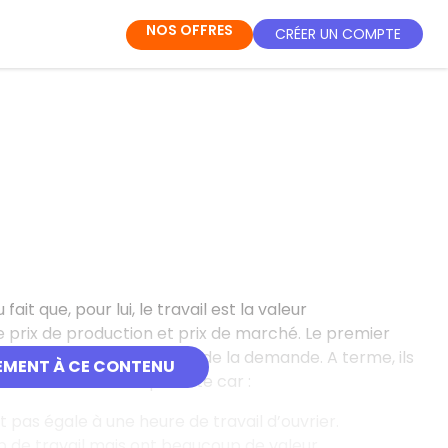
NOS OFFRES
CRÉER UN COMPTE
it que, pour lui, le travail est la valeur
e prix de production et prix de marché. Le premier
 la rencontre de l’offre et de la demande. A terme, ils
EMENT À CE CONTENU
tte théorie est imparfaite car :
st pas égale à une heure de travail d’ouvrier.
 de travail mais ont beaucoup de valeur.