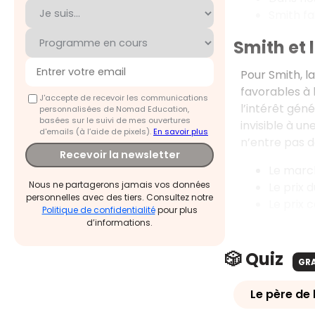
Smith fa
Smith et 
Pour Smith, la
favorables à 
J'accepte de recevoir les communications
l’intérêt gén
personnalisées de Nomad Education,
basées sur le suivi de mes ouvertures
invisible à un
d'emails (à l’aide de pixels).
En savoir plus
n’entre pas d
Recevoir la newsletter
Le march
Nous ne partagerons jamais vos données
Le prix 
personnelles avec des tiers. Consultez notre
Le prix c
Politique de confidentialité
pour plus
d’informations.
🎲 Quiz
GR
Le père de 