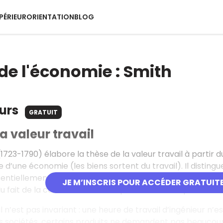
PÉRIEUR
ORIENTATION
BLOG
 de l'économie : Smith
ours
GRATUIT
la valeur travail
23-1790) élabore la thèse de la valeur travail à partir du fa
d’une économie (les biens sortent du travail). Il distingu
sentiellement par le coût du facteur travail, le second par
JE M’INSCRIS POUR ACCÉDER GRATUIT
 fait de la concurrence entre producteurs. Cependant ce
il n’est pas invariant : une heure de travail d’ingénieur n’e
 sociétés, certains produits ne demandent pas beaucoup