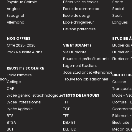
Physique Chimie
Découvrir les écoles
Santé
Anglais
Ecole de commerce
Social
Espagnol
Ecole de design
Sport
Allemand
Ecole d’ingénieur
Langues
Devenir partenaire
NOS OFFRES
ETUDIER À
Offre 2025-2026
VIE ETUDIANTE
Etudier a
Pack Réussite 4 ans
Vie Etudiante
Etudier en 
Bourses et prêts étudiants
Etudier en
Logement Etudiant
REUSSITE SCOLAIRE
Jobs Etudiant et Alternance
Ecole Primaire
BIBLIOTH
sion
Trouve ton job saisonnier
Collège
Cuisine
CAP
Transports
Lycée général et technologique
TESTS DE LANGUES
Mode - Vê
Lycée Professionnel
TFI
Coiffure -
Lycée Agricole
TCF
Commerce 
BTS
TEF
Bâtiment -
BTSA
DELF B1
Électricité
BUT
DELF B2
Mécanique