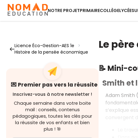
NOTRE PROJET
PRIMAIRE
COLLÈGE
LYCÉE
SU
Le père
Licence Éco-Gestion-AES 1e
>
Histoire de la pensée économique
📝 Mini-c
Smith et 
💌 Premier pas vers la réussite
Inscrivez-vous à notre newsletter !
Adam Smith (17
fondamentale 
Chaque semaine dans votre boite
s’explique es
mail : conseils, contenus
pédagogiques, toutes les clés pour
convergent du
la réussite de vos enfants et bien
plus ! 🎯
Le trava
Dans nos