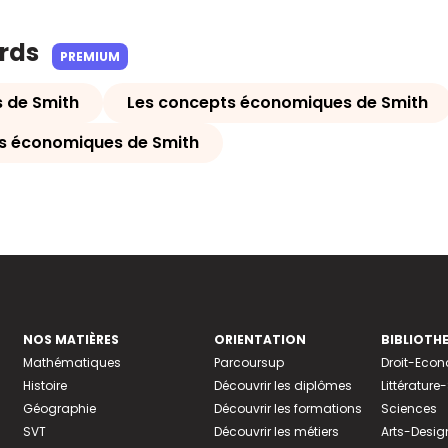
ards
PREMIUM
 de Smith
Les concepts économiques de Smith
es économiques de Smith
NOS MATIÈRES
ORIENTATION
BIBLIOTH
Mathématiques
Parcoursup
Droit-Eco
Histoire
Découvrir les diplômes
Littératur
Géographie
Découvrir les formations
Sciences
SVT
Découvrir les métiers
Arts-Desig