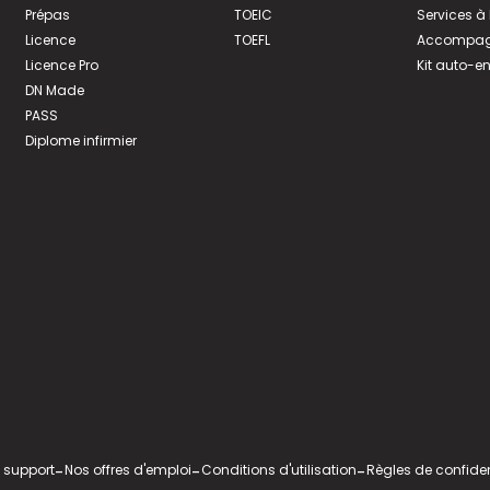
Prépas
TOEIC
Services à
Licence
TOEFL
Accompagn
Licence Pro
Kit auto-e
DN Made
PASS
Diplome infirmier
 support
-
Nos offres d'emploi
-
Conditions d'utilisation
-
Règles de confiden