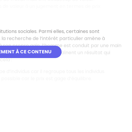
s de valeur à un jugement en termes de prix.
itutions sociales. Parmi elles, certaines sont
 la recherche de l’intérêt particulier amène à
u’à son propre gain, l’homme est conduit par une main
EMENT À CE CONTENU
ractions entre individus entraînent un résultat qui
cela :
d’individus car il regroupe tous les individus.
possible car le prix est gage d’équilibre.