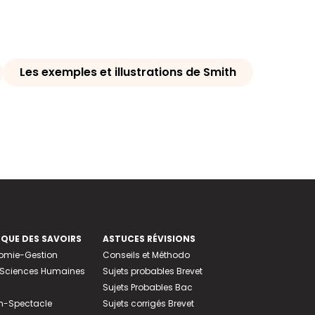
Les exemples et illustrations de Smith
EQUE DES SAVOIRS
ASTUCES RÉVISIONS
nomie-Gestion
Conseils et Méthodo
e-Sciences Humaines
Sujets probables Brevet
Sujets Probables Bac
n-Spectacle
Sujets corrigés Brevet