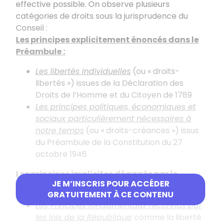
effective possible. On observe plusieurs
catégories de droits sous la jurisprudence du
Conseil :
Les principes explicitement énoncés dans le
Préambule :
Les libertés individuelles
(ou « droits-
libertés ») issues de la Déclaration des
Droits de l’Homme et du Citoyen de 1789
Les principes politiques, économiques et
sociaux particulièrement nécessaires à
notre temps
(ou « droits-créances ») issus
du Préambule de la Constitution du 27
octobre 1946
Les principes implicites dégagés par le
JE M’INSCRIS POUR ACCÉDER
Conseil :
GRATUITEMENT À CE CONTENU
Les Principes fondamentaux reconnus par
les lois de la République
comme la liberté