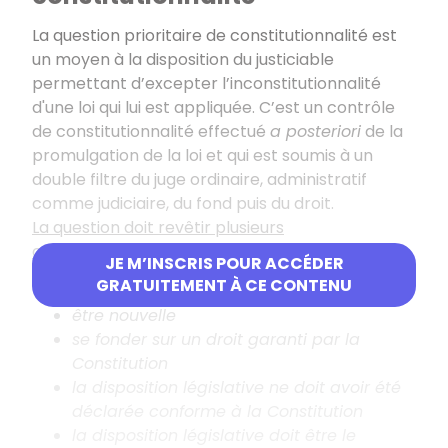
La question prioritaire de constitutionnalité est
un moyen à la disposition du justiciable
permettant d’excepter l’inconstitutionnalité
d'une loi qui lui est appliquée. C’est un contrôle
de constitutionnalité effectué
a posteriori
de la
promulgation de la loi et qui est soumis à un
double filtre du juge ordinaire, administratif
comme judiciaire, du fond puis du droit.
La question doit revêtir plusieurs
caractéristiques :
JE M’INSCRIS POUR ACCÉDER
GRATUITEMENT À CE CONTENU
être sérieuse
être nouvelle
se fonder sur un droit garanti par la
Constitution
la disposition législative ne doit avoir été
déclarée conforme à la Constitution
la disposition législative doit être le