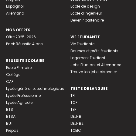
Espagnol
Ecole de design
Allemand
Ecole d’ingénieur
Devenir partenaire
NOS OFFRES
Offre 2025-2026
VIE ETUDIANTE
Pack Réussite 4 ans
Vie Etudiante
Bourses et prêts étudiants
Logement Etudiant
REUSSITE SCOLAIRE
Jobs Etudiant et Alternance
Ecole Primaire
Trouve ton job saisonnier
Collège
CAP
Lycée général et technologique
TESTS DE LANGUES
Lycée Professionnel
TFI
Lycée Agricole
TCF
BTS
TEF
BTSA
DELF B1
BUT
DELF B2
Prépas
TOEIC