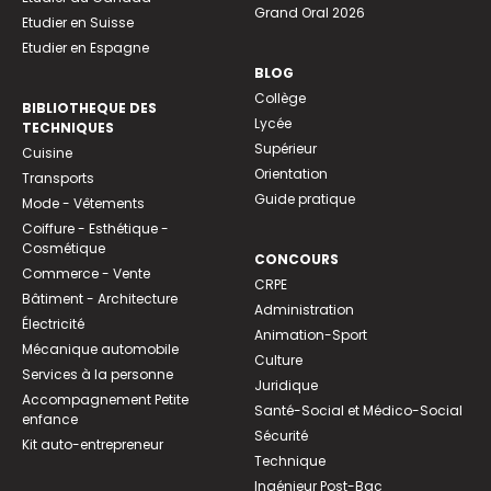
Grand Oral 2026
Etudier en Suisse
Etudier en Espagne
BLOG
Collège
BIBLIOTHEQUE DES
Lycée
TECHNIQUES
Supérieur
Cuisine
Orientation
Transports
Guide pratique
Mode - Vêtements
Coiffure - Esthétique -
Cosmétique
CONCOURS
Commerce - Vente
CRPE
Bâtiment - Architecture
Administration
Électricité
Animation-Sport
Mécanique automobile
Culture
Services à la personne
Juridique
Accompagnement Petite
Santé-Social et Médico-Social
enfance
Sécurité
Kit auto-entrepreneur
Technique
Ingénieur Post-Bac