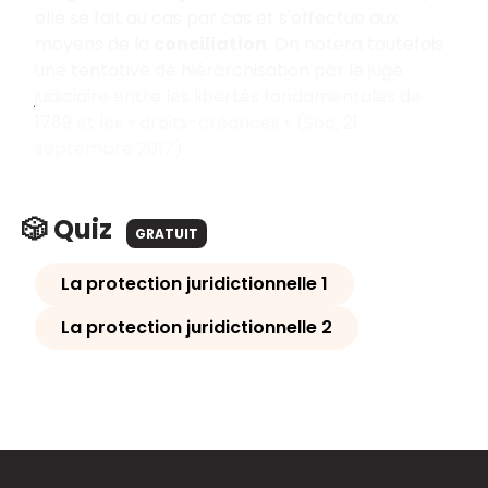
elle se fait au cas par cas et s'effectue aux
moyens de la
conciliation
. On notera toutefois
une tentative de hiérarchisation par le juge
judiciaire entre les libertés fondamentales de
1789 et les « droits-créances » (Soc, 21
septembre 2017).
🎲 Quiz
GRATUIT
La protection juridictionnelle 1
La protection juridictionnelle 2