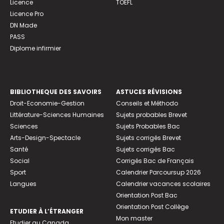
Licence
TOEFL
Licence Pro
DN Made
PASS
Diplome infirmier
BIBLIOTHEQUE DES SAVOIRS
ASTUCES RÉVISIONS
Droit-Economie-Gestion
Conseils et Méthodo
Littérature-Sciences Humaines
Sujets probables Brevet
Sciences
Sujets Probables Bac
Arts-Design-Spectacle
Sujets corrigés Brevet
Santé
Sujets corrigés Bac
Social
Corrigés Bac de Français
Sport
Calendrier Parcoursup 2026
Langues
Calendrier vacances scolaires
Orientation Post Bac
Orientation Post Collège
ETUDIER À L’ÉTRANGER
Mon master
Etudier au Canada