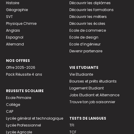
Histoire
Découvrir les diplômes
Géographie
Découvrir les formations
SVT
Découvrir les métiers
Physique Chimie
Découvrir les écoles
Anglais
Ecole de commerce
Espagnol
Ecole de design
Allemand
Ecole d’ingénieur
Devenir partenaire
NOS OFFRES
Offre 2025-2026
VIE ETUDIANTE
Pack Réussite 4 ans
Vie Etudiante
Bourses et prêts étudiants
Logement Etudiant
REUSSITE SCOLAIRE
Jobs Etudiant et Alternance
Ecole Primaire
Trouve ton job saisonnier
Collège
CAP
Lycée général et technologique
TESTS DE LANGUES
Lycée Professionnel
TFI
Lycée Agricole
TCF