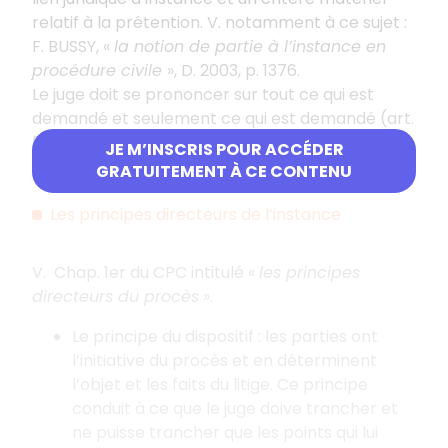
relatif à la prétention. V. notamment à ce sujet :
F. BUSSY, «
la notion de partie à l’instance en
procédure civile
», D. 2003, p. 1376.
Le juge doit se prononcer sur tout ce qui est
demandé et seulement ce qui est demandé (art.
5 CPC). L’objet du litige est fixé par les
JE M’INSCRIS POUR ACCÉDER
prétentions respectives des parties (art. 4 CPC).
GRATUITEMENT À CE CONTENU
Les principes directeurs de l’instance
V. Chap. 1er du CPC intitulé «
les principes
directeurs du procès
».
Le principe du dispositif : les parties ont
l’initiative du procès et en déterminent
l’objet et les faits du litige. Ce principe
conduit à ce que le juge doive trancher et
ne puisse trancher que les points qui lui