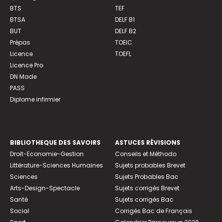
BTS
TEF
BTSA
DELF B1
BUT
DELF B2
Prépas
TOEIC
Licence
TOEFL
Licence Pro
DN Made
PASS
Diplome infirmier
BIBLIOTHEQUE DES SAVOIRS
ASTUCES RÉVISIONS
Droit-Economie-Gestion
Conseils et Méthodo
Littérature-Sciences Humaines
Sujets probables Brevet
Sciences
Sujets Probables Bac
Arts-Design-Spectacle
Sujets corrigés Brevet
Santé
Sujets corrigés Bac
Social
Corrigés Bac de Français