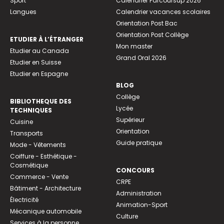
Sport
Calendrier Parcoursup 2026
Langues
Calendrier vacances scolaires
Orientation Post Bac
Orientation Post Collège
ETUDIER À L’ÉTRANGER
Mon master
Etudier au Canada
Grand Oral 2026
Etudier en Suisse
Etudier en Espagne
BLOG
Collège
BIBLIOTHEQUE DES
Lycée
TECHNIQUES
Supérieur
Cuisine
Orientation
Transports
Guide pratique
Mode - Vêtements
Coiffure - Esthétique -
Cosmétique
CONCOURS
Commerce - Vente
CRPE
Bâtiment - Architecture
Administration
Électricité
Animation-Sport
Mécanique automobile
Culture
Services à la personne