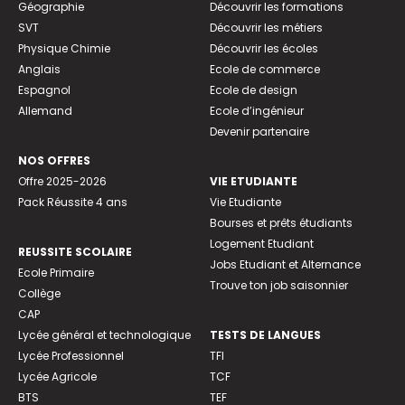
Géographie
Découvrir les formations
SVT
Découvrir les métiers
Physique Chimie
Découvrir les écoles
Anglais
Ecole de commerce
Espagnol
Ecole de design
Allemand
Ecole d’ingénieur
Devenir partenaire
NOS OFFRES
Offre 2025-2026
VIE ETUDIANTE
Pack Réussite 4 ans
Vie Etudiante
Bourses et prêts étudiants
Logement Etudiant
REUSSITE SCOLAIRE
Jobs Etudiant et Alternance
Ecole Primaire
Trouve ton job saisonnier
Collège
CAP
Lycée général et technologique
TESTS DE LANGUES
Lycée Professionnel
TFI
Lycée Agricole
TCF
BTS
TEF