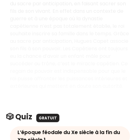
du sacre par anticipation, en faisant sacrer son
fils de son vivant. En effet dans un contexte de
guerre et à une époque où la dynastie
capétienne n’est pas totalement établie, le roi
souhaite inscrire sa famille dans le temps. Grâce
au sacre par anticipation, Hugues Capet associe
son fils à son pouvoir. Les Capétiens ont toujours
eu la chance d’avoir un enfant mâle pour
succéder au trône, c’est le miracle capétien. Ce
regain de pouvoir est indispensable pour que le
roi puisse affronter les puissances intérieures et
extérieures qui mettent en doute son autorité.
🎲 Quiz
GRATUIT
L’époque féodale du Xe siècle à la fin du
XIIe siècle 1