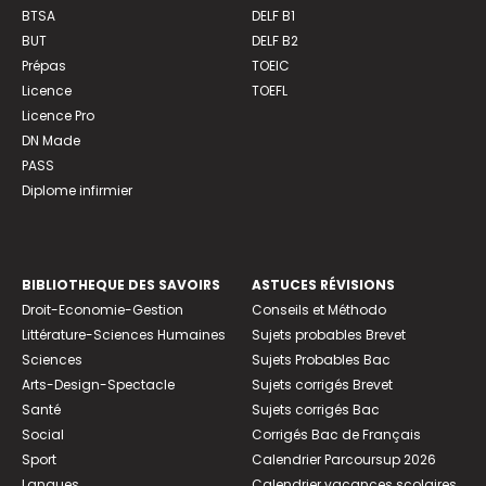
BTSA
DELF B1
BUT
DELF B2
Prépas
TOEIC
Licence
TOEFL
Licence Pro
DN Made
PASS
Diplome infirmier
BIBLIOTHEQUE DES SAVOIRS
ASTUCES RÉVISIONS
Droit-Economie-Gestion
Conseils et Méthodo
Littérature-Sciences Humaines
Sujets probables Brevet
Sciences
Sujets Probables Bac
Arts-Design-Spectacle
Sujets corrigés Brevet
Santé
Sujets corrigés Bac
Social
Corrigés Bac de Français
Sport
Calendrier Parcoursup 2026
Langues
Calendrier vacances scolaires