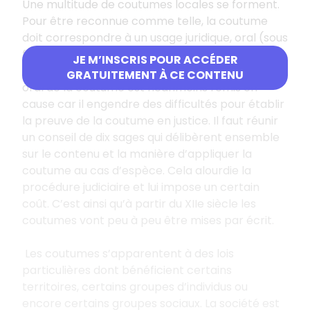
Une multitude de coutumes locales se forment.
Pour être reconnue comme telle, la coutume
doit correspondre à un usage juridique, oral (sous
forme de proverbe), répété et accepté par la
JE M’INSCRIS POUR ACCÉDER
population d’un territoire donné. Le caractère
GRATUITEMENT À CE CONTENU
oral de la coutume est néanmoins remis en
cause car il engendre des difficultés pour établir
la preuve de la coutume en justice. Il faut réunir
un conseil de dix sages qui délibèrent ensemble
sur le contenu et la manière d’appliquer la
coutume au cas d’espèce. Cela alourdie la
procédure judiciaire et lui impose un certain
coût. C’est ainsi qu’à partir du XIIe siècle les
coutumes vont peu à peu être mises par écrit.
Les coutumes s’apparentent à des lois
particulières dont bénéficient certains
territoires, certains groupes d’individus ou
encore certains groupes sociaux. La société est