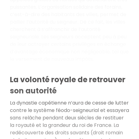
puissantes. L’organisation solidaire des forains,
c’est-à-dire des habitants des villes, permet de
pallier l’autorité du seigneur. De ce fait, les villes
cherchent à s’affranchir de l’autorité
seigneuriale. Les seigneurs acceptent peu à peu
de leur octroyer certains privilèges en échange
d’avantage économique non négligeable, tel que
le versement de nouveaux impôts.
La volonté royale de retrouver
son autorité
La dynastie capétienne n’aura de cesse de lutter
contre le système féodo-seigneurial et essayera
sans relâche pendant deux siècles de restituer
la royauté et la grandeur du roi de France. La
redécouverte des droits savants (droit romain