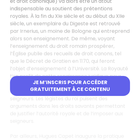
et droit canonique) va alors être un atout
indispensable au soutient des prétentions
royales. À la fin du XIe siècle et au début du XIIe
siècle, un exemplaire du Digeste est retrouvé
par Irnerius, un moine de Bologne qui entreprend
alors son enseignement. De même, voyant
l’enseignement du droit romain prospérer,
l’Église publie des recueils de droit canons, tel
que le Décret de Gratien en 1170, qui feront
l’objet d’enseignement à l’Université. La Royauté
tire profit de cette renaissance juridique pour
JE M’INSCRIS POUR ACCÉDER
affirmer un regain d’autorité mise à mal par le
GRATUITEMENT À CE CONTENU
système féodal et la prise du pouvoir par les
seigneurs. Les légistes du roi puisent des
arguments dans les droits savants permettant
de justifier l’autorité royale et de l’imposer aux
seigneurs.
Par ailleurs, Hugues Capet inaugure la pratique