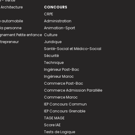
- Vente
 Architecture
CONCOURS
CRPE
 automobile
Administration
 la personne
Animation-Sport
ement Petite enfance
Culture
ntrepreneur
Juridique
Santé-Social et Médico-Social
Sécurité
Technique
Ingénieur Post-Bac
Ingénieur Maroc
Commerce Post-Bac
Commerce Admission Parallèle
Commerce Maroc
IEP Concours Commun
IEP Concours Grenoble
TAGE MAGE
Score IAE
Tests de Logique