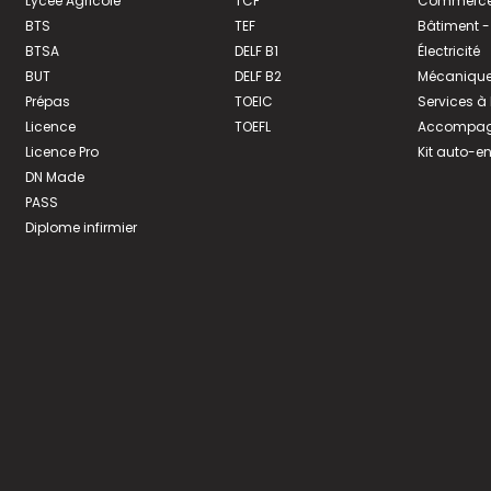
Lycée Agricole
TCF
Commerce 
BTS
TEF
Bâtiment -
BTSA
DELF B1
Électricité
BUT
DELF B2
Mécanique
Prépas
TOEIC
Services à
Licence
TOEFL
Accompagn
Licence Pro
Kit auto-e
DN Made
PASS
Diplome infirmier