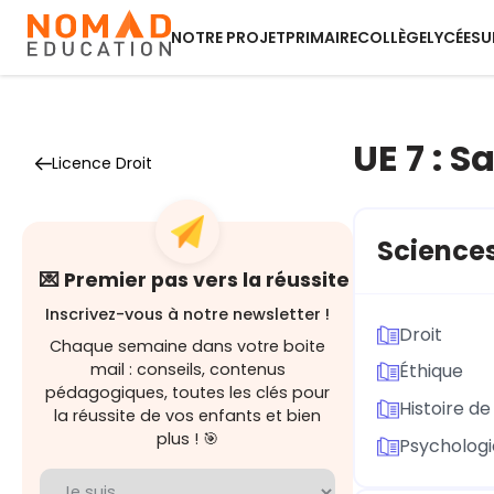
NOTRE PROJET
PRIMAIRE
COLLÈGE
LYCÉE
SU
UE 7 : 
Licence Droit
Sciences
💌 Premier pas vers la réussite
Inscrivez-vous à notre newsletter !
Droit
Chaque semaine dans votre boite
mail : conseils, contenus
Éthique
pédagogiques, toutes les clés pour
Histoire d
la réussite de vos enfants et bien
plus ! 🎯
Psychologi