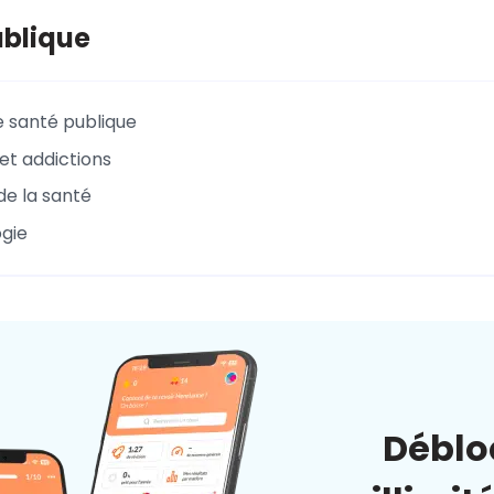
ublique
e santé publique
et addictions
e la santé
gie
Déblo