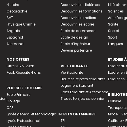
Histoire
Découvrir les diplômes
Littératur
Géographie
Découvrir les formations
Sciences
SVT
Découvrir les métiers
Arts-Desig
Physique Chimie
Découvrir les écoles
Santé
Anglais
Ecole de commerce
Social
Espagnol
Ecole de design
Sport
Allemand
Ecole d’ingénieur
Langues
Devenir partenaire
NOS OFFRES
ETUDIER À
Offre 2025-2026
VIE ETUDIANTE
Etudier a
Pack Réussite 4 ans
Vie Etudiante
Etudier en 
Bourses et prêts étudiants
Etudier en
Logement Etudiant
REUSSITE SCOLAIRE
Jobs Etudiant et Alternance
Ecole Primaire
BIBLIOTH
sion
Trouve ton job saisonnier
Collège
Cuisine
CAP
Transports
Lycée général et technologique
TESTS DE LANGUES
Mode - Vê
Lycée Professionnel
TFI
Coiffure -