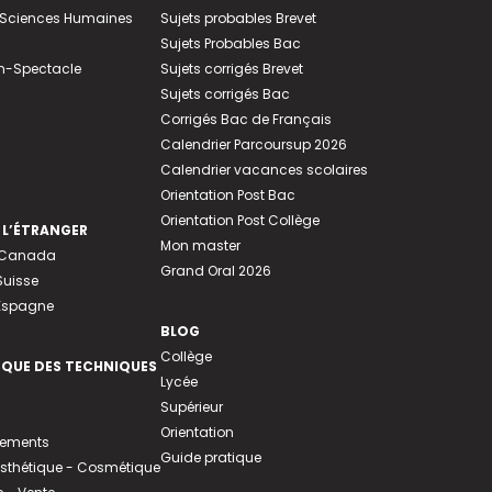
e-Sciences Humaines
Sujets probables Brevet
Sujets Probables Bac
n-Spectacle
Sujets corrigés Brevet
Sujets corrigés Bac
Corrigés Bac de Français
Calendrier Parcoursup 2026
Calendrier vacances scolaires
Orientation Post Bac
Orientation Post Collège
 L’ÉTRANGER
Mon master
u Canada
Grand Oral 2026
Suisse
 Espagne
BLOG
Collège
EQUE DES TECHNIQUES
Lycée
Supérieur
Orientation
tements
Guide pratique
 Esthétique - Cosmétique