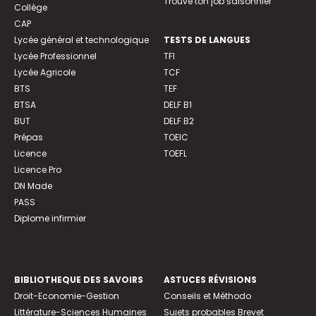
Trouve ton job saisonnier
Collège
CAP
Lycée général et technologique
TESTS DE LANGUES
Lycée Professionnel
TFI
Lycée Agricole
TCF
BTS
TEF
BTSA
DELF B1
BUT
DELF B2
Prépas
TOEIC
Licence
TOEFL
Licence Pro
DN Made
PASS
Diplome infirmier
BIBLIOTHEQUE DES SAVOIRS
ASTUCES RÉVISIONS
Droit-Economie-Gestion
Conseils et Méthodo
Littérature-Sciences Humaines
Sujets probables Brevet