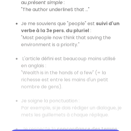
au
présent simple
:
"The author underlineS that ..."
Je me souviens que "people" est
suivi d'un
verbe à la 3e pers. du pluriel
:
"Most people now think that saving the
environment is a priority."
L'article défini est beaucoup moins utilisé
en anglais :
"Wealth is in the hands of a few" (= la
richesse est entre les mains d'un petit
nombre de gens).
Je soigne la ponctuation :
Par exemple, si je dois rédiger un dialogue, je
mets les guillemets à chaque réplique.
Je respecte la
concordance des temps
: