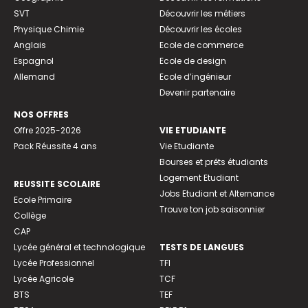
SVT
Découvrir les métiers
Physique Chimie
Découvrir les écoles
Anglais
Ecole de commerce
Espagnol
Ecole de design
Allemand
Ecole d’ingénieur
Devenir partenaire
NOS OFFRES
Offre 2025-2026
VIE ETUDIANTE
Pack Réussite 4 ans
Vie Etudiante
Bourses et prêts étudiants
Logement Etudiant
REUSSITE SCOLAIRE
Jobs Etudiant et Alternance
Ecole Primaire
Trouve ton job saisonnier
Collège
CAP
Lycée général et technologique
TESTS DE LANGUES
Lycée Professionnel
TFI
Lycée Agricole
TCF
BTS
TEF