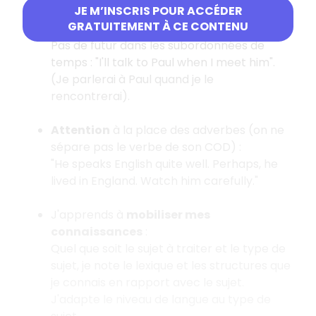
JE M’INSCRIS POUR ACCÉDER
Un présent en français n'est pas toujours
GRATUITEMENT À CE CONTENU
traduit par un présent en anglais.
Pas de futur dans les subordonnées de
temps : "I'll talk to Paul when I meet him".
(Je parlerai à Paul quand je le
rencontrerai).
Attention
à la place des adverbes (on ne
sépare pas le verbe de son COD) :
"He speaks English quite well. Perhaps, he
lived in England. Watch him carefully."
J'apprends à
mobiliser mes
connaissances
:
Quel que soit le sujet à traiter et le type de
sujet, je note le lexique et les structures que
je connais en rapport avec le sujet.
J'adapte le niveau de langue au type de