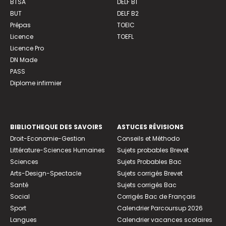
BTSA
DELF B1
BUT
DELF B2
Prépas
TOEIC
Licence
TOEFL
Licence Pro
DN Made
PASS
Diplome infirmier
BIBLIOTHEQUE DES SAVOIRS
ASTUCES RÉVISIONS
Droit-Economie-Gestion
Conseils et Méthodo
Littérature-Sciences Humaines
Sujets probables Brevet
Sciences
Sujets Probables Bac
Arts-Design-Spectacle
Sujets corrigés Brevet
Santé
Sujets corrigés Bac
Social
Corrigés Bac de Français
Sport
Calendrier Parcoursup 2026
Langues
Calendrier vacances scolaires