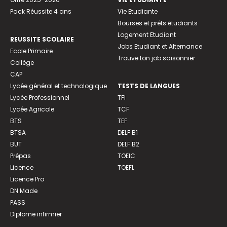
Pack Réussite 4 ans
Vie Etudiante
Bourses et prêts étudiants
Logement Etudiant
REUSSITE SCOLAIRE
Jobs Etudiant et Alternance
Ecole Primaire
Trouve ton job saisonnier
Collège
CAP
Lycée général et technologique
TESTS DE LANGUES
Lycée Professionnel
TFI
Lycée Agricole
TCF
BTS
TEF
BTSA
DELF B1
BUT
DELF B2
Prépas
TOEIC
Licence
TOEFL
Licence Pro
DN Made
PASS
Diplome infirmier