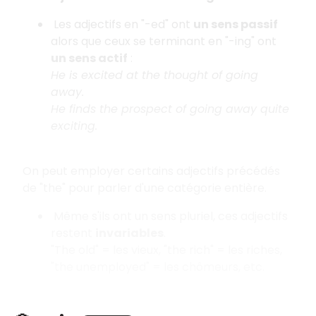
Les adjectifs en "-ed" ont
un sens passif
alors que ceux se terminant en "-ing" ont
un sens actif
:
He is excited at the thought of going
away.
He finds the prospect of going away quite
exciting.
On peut employer certains adjectifs précédés
de "the" pour parler d'une catégorie entière.
Même s'ils ont un sens pluriel, ces adjectifs
restent
invariables
.
"The old" = les vieux, "the rich" = les riches,
"the unemployed" = les chômeurs, etc.