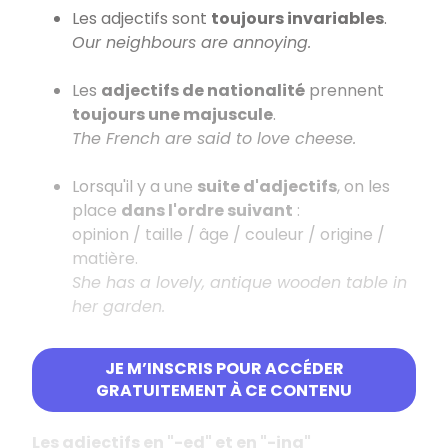
Les adjectifs sont
toujours invariables
.
Our neighbours are annoying.
Les
adjectifs de nationalité
prennent
toujours une majuscule
.
The French are said to love cheese.
Lorsqu'il y a une
suite d'adjectifs
, on les
place
dans l'ordre suivant
:
opinion / taille / âge / couleur / origine /
matière.
She has a lovely, antique wooden table in
her garden.
Certains adjectifs peuvent être seulement
JE M’INSCRIS POUR ACCÉDER
attributs : "afraid / ill / asleep, etc."
GRATUITEMENT À CE CONTENU
Les adjectifs en "-ed" et en "-ing"