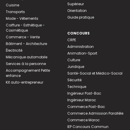
Supérieur
Cuisine
Orientation
Transports
Guide pratique
Mode - Vêtements
Coiffure - Esthétique -
Cosmétique
CONCOURS
Commerce - Vente
CRPE
Bâtiment - Architecture
Administration
Électricité
Animation-Sport
Mécanique automobile
Culture
Services à la personne
Juridique
Accompagnement Petite
Santé-Social et Médico-Social
enfance
Sécurité
Kit auto-entrepreneur
Technique
Ingénieur Post-Bac
Ingénieur Maroc
Commerce Post-Bac
Commerce Admission Parallèle
Commerce Maroc
IEP Concours Commun