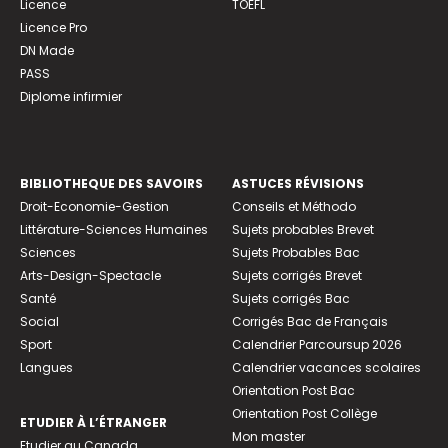
Licence
TOEFL
Licence Pro
DN Made
PASS
Diplome infirmier
BIBLIOTHEQUE DES SAVOIRS
ASTUCES RÉVISIONS
Droit-Economie-Gestion
Conseils et Méthodo
Littérature-Sciences Humaines
Sujets probables Brevet
Sciences
Sujets Probables Bac
Arts-Design-Spectacle
Sujets corrigés Brevet
Santé
Sujets corrigés Bac
Social
Corrigés Bac de Français
Sport
Calendrier Parcoursup 2026
Langues
Calendrier vacances scolaires
Orientation Post Bac
Orientation Post Collège
ETUDIER À L’ÉTRANGER
Mon master
Etudier au Canada