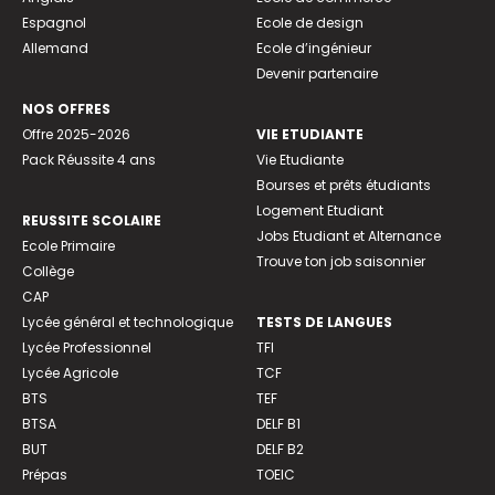
Espagnol
Ecole de design
Allemand
Ecole d’ingénieur
Devenir partenaire
NOS OFFRES
Offre 2025-2026
VIE ETUDIANTE
Pack Réussite 4 ans
Vie Etudiante
Bourses et prêts étudiants
Logement Etudiant
REUSSITE SCOLAIRE
Jobs Etudiant et Alternance
Ecole Primaire
Trouve ton job saisonnier
Collège
CAP
Lycée général et technologique
TESTS DE LANGUES
Lycée Professionnel
TFI
Lycée Agricole
TCF
BTS
TEF
BTSA
DELF B1
BUT
DELF B2
Prépas
TOEIC