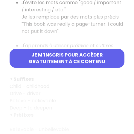
J'évite les mots comme "good / important
/ interesting / etc."
Je les remplace par des mots plus précis
"This book was really a page-turner. I could
not put it down".
J'apprends à utiliser
préfixes
et
suffixes
pour former d'autres mots et améliorer
JE M’INSCRIS POUR ACCÉDER
mon vocabulaire, par exemple :
GRATUITEMENT À CE CONTENU
+ Suffixes
Child - childhood
Drive - driver
Believe - believable
Deep - to deepen
+ Préfixes
Believable - unbelievable