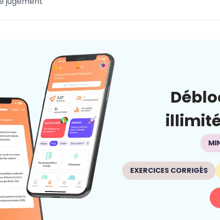
de jugement
Déblo
illimit
MI
EXERCICES CORRIGÉS