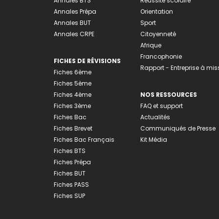
Annales BTS
Réussite scolaire
Annales Prépa
Orientation
Annales BUT
Sport
Annales CRPE
Citoyenneté
Afrique
Francophonie
FICHES DE RÉVISIONS
Rapport - Entreprise à mis
Fiches 6ème
Fiches 5ème
Fiches 4ème
NOS RESSOURCES
Fiches 3ème
FAQ et support
Fiches Bac
Actualités
Fiches Brevet
Communiqués de Presse
Fiches Bac Français
Kit Média
Fiches BTS
Fiches Prépa
Fiches BUT
Fiches PASS
Fiches SUP