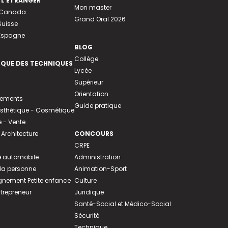
 L’ÉTRANGER
Mon master
u Canada
Grand Oral 2026
Suisse
 Espagne
BLOG
Collège
EQUE DES TECHNIQUES
Lycée
Supérieur
Orientation
tements
Guide pratique
 Esthétique - Cosmétique
- Vente
 Architecture
CONCOURS
CRPE
 automobile
Administration
 la personne
Animation-Sport
ement Petite enfance
Culture
ntrepreneur
Juridique
Santé-Social et Médico-Social
Sécurité
Technique