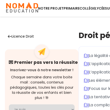
NOTRE PROJET
PRIMAIRE
COLLÈGE
LYCÉE
SU
Droit p
Licence Droit
La légalité
💌 Premier pas vers la réussite
L’applicati
Inscrivez-vous à notre newsletter !
L’applicati
Chaque semaine dans votre boite
Les élément
mail : conseils, contenus
pédagogiques, toutes les clés pour
Focus sur l
la réussite de vos enfants et bien
La tentati
plus ! 🎯
La complici