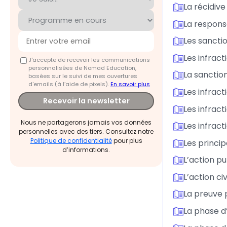
La récidive
La respons
Les sancti
Les infract
J'accepte de recevoir les communications
personnalisées de Nomad Education,
La sanctio
basées sur le suivi de mes ouvertures
d'emails (à l’aide de pixels).
En savoir plus
Les infrac
Recevoir la newsletter
Les infract
Nous ne partagerons jamais vos données
Les infract
personnelles avec des tiers. Consultez notre
Politique de confidentialité
pour plus
Les princi
d’informations.
L’action pu
L’action civ
La preuve 
La phase d