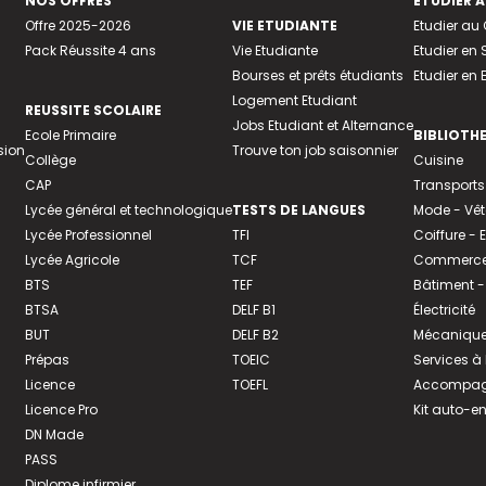
NOS OFFRES
ETUDIER À
Offre 2025-2026
VIE ETUDIANTE
Etudier a
Pack Réussite 4 ans
Vie Etudiante
Etudier en 
Bourses et prêts étudiants
Etudier en
Logement Etudiant
REUSSITE SCOLAIRE
Jobs Etudiant et Alternance
Ecole Primaire
BIBLIOTH
sion
Trouve ton job saisonnier
Collège
Cuisine
CAP
Transports
Lycée général et technologique
TESTS DE LANGUES
Mode - Vê
Lycée Professionnel
TFI
Coiffure -
Lycée Agricole
TCF
Commerce 
BTS
TEF
Bâtiment -
BTSA
DELF B1
Électricité
BUT
DELF B2
Mécanique
Prépas
TOEIC
Services à
Licence
TOEFL
Accompagn
Licence Pro
Kit auto-e
DN Made
PASS
Diplome infirmier