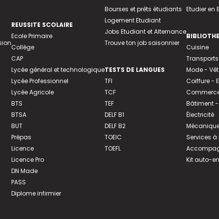
Bourses et prêts étudiants
Etudier en
Logement Etudiant
REUSSITE SCOLAIRE
Jobs Etudiant et Alternance
Ecole Primaire
BIBLIOTH
sion
Trouve ton job saisonnier
Collège
Cuisine
CAP
Transports
Lycée général et technologique
TESTS DE LANGUES
Mode - Vê
Lycée Professionnel
TFI
Coiffure -
Lycée Agricole
TCF
Commerce 
BTS
TEF
Bâtiment -
BTSA
DELF B1
Électricité
BUT
DELF B2
Mécanique
Prépas
TOEIC
Services à
Licence
TOEFL
Accompagn
Licence Pro
Kit auto-e
DN Made
PASS
Diplome infirmier