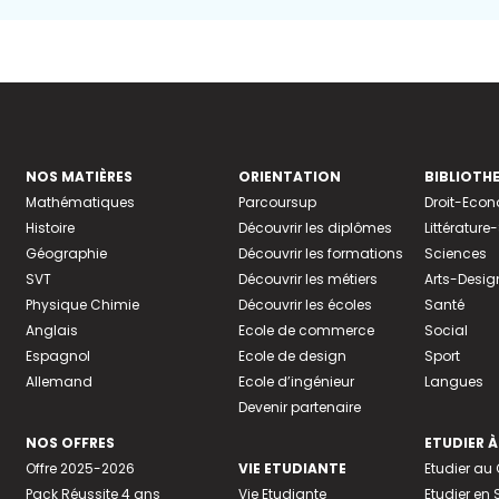
NOS MATIÈRES
ORIENTATION
BIBLIOTH
Mathématiques
Parcoursup
Droit-Eco
Histoire
Découvrir les diplômes
Littératur
Géographie
Découvrir les formations
Sciences
SVT
Découvrir les métiers
Arts-Desig
Physique Chimie
Découvrir les écoles
Santé
Anglais
Ecole de commerce
Social
Espagnol
Ecole de design
Sport
Allemand
Ecole d’ingénieur
Langues
Devenir partenaire
NOS OFFRES
ETUDIER À
Offre 2025-2026
VIE ETUDIANTE
Etudier a
Pack Réussite 4 ans
Vie Etudiante
Etudier en 