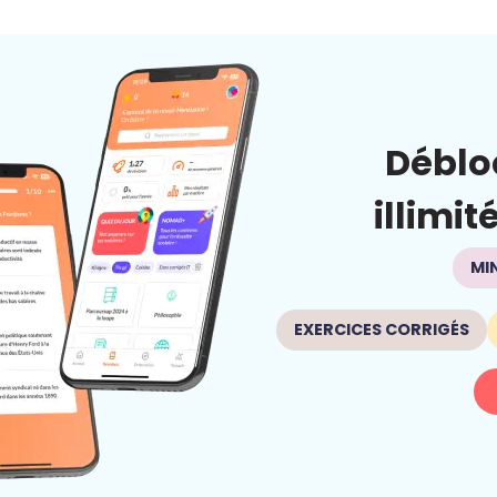
Déblo
illimit
MI
EXERCICES CORRIGÉS