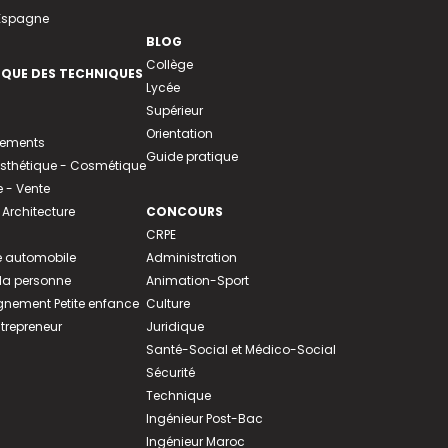
 Espagne
BLOG
Collège
EQUE DES TECHNIQUES
Lycée
Supérieur
Orientation
tements
Guide pratique
 Esthétique - Cosmétique
- Vente
 Architecture
CONCOURS
CRPE
 automobile
Administration
 la personne
Animation-Sport
ement Petite enfance
Culture
ntrepreneur
Juridique
Santé-Social et Médico-Social
Sécurité
Technique
Ingénieur Post-Bac
Ingénieur Maroc