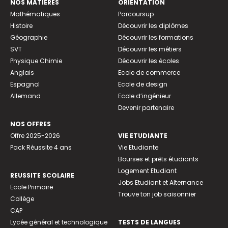
NOS MATIÈRES
ORIENTATION
Mathématiques
Parcoursup
Histoire
Découvrir les diplômes
Géographie
Découvrir les formations
SVT
Découvrir les métiers
Physique Chimie
Découvrir les écoles
Anglais
Ecole de commerce
Espagnol
Ecole de design
Allemand
Ecole d’ingénieur
Devenir partenaire
NOS OFFRES
Offre 2025-2026
VIE ETUDIANTE
Pack Réussite 4 ans
Vie Etudiante
Bourses et prêts étudiants
Logement Etudiant
REUSSITE SCOLAIRE
Jobs Etudiant et Alternance
Ecole Primaire
Trouve ton job saisonnier
Collège
CAP
Lycée général et technologique
TESTS DE LANGUES