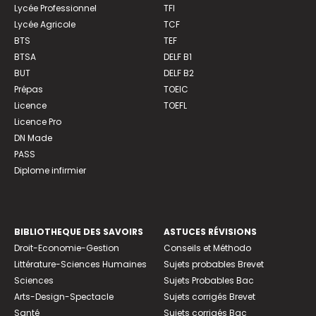
Lycée Professionnel
TFI
Lycée Agricole
TCF
BTS
TEF
BTSA
DELF B1
BUT
DELF B2
Prépas
TOEIC
Licence
TOEFL
Licence Pro
DN Made
PASS
Diplome infirmier
BIBLIOTHEQUE DES SAVOIRS
ASTUCES RÉVISIONS
Droit-Economie-Gestion
Conseils et Méthodo
Littérature-Sciences Humaines
Sujets probables Brevet
Sciences
Sujets Probables Bac
Arts-Design-Spectacle
Sujets corrigés Brevet
Santé
Sujets corrigés Bac