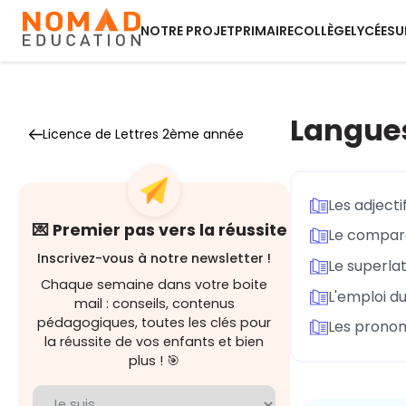
NOTRE PROJET
PRIMAIRE
COLLÈGE
LYCÉE
SU
Langues
Licence de Lettres 2ème année
Les adjecti
💌 Premier pas vers la réussite
Le compara
Inscrivez-vous à notre newsletter !
Le superlat
Chaque semaine dans votre boite
L'emploi du
mail : conseils, contenus
pédagogiques, toutes les clés pour
Les prono
la réussite de vos enfants et bien
plus ! 🎯