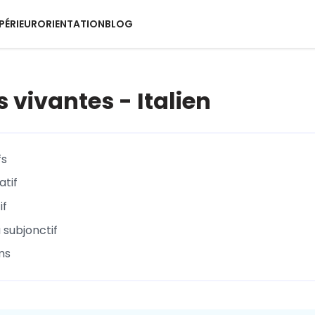
PÉRIEUR
ORIENTATION
BLOG
 vivantes - Italien
fs
tif
if
 subjonctif
ms