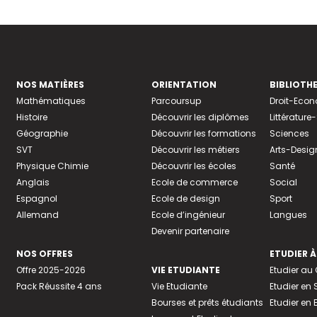
NOS MATIÈRES
ORIENTATION
BIBLIOTH
Mathématiques
Parcoursup
Droit-Eco
Histoire
Découvrir les diplômes
Littératur
Géographie
Découvrir les formations
Sciences
SVT
Découvrir les métiers
Arts-Desig
Physique Chimie
Découvrir les écoles
Santé
Anglais
Ecole de commerce
Social
Espagnol
Ecole de design
Sport
Allemand
Ecole d’ingénieur
Langues
Devenir partenaire
NOS OFFRES
ETUDIER À
Offre 2025-2026
VIE ETUDIANTE
Etudier a
Pack Réussite 4 ans
Vie Etudiante
Etudier en 
Bourses et prêts étudiants
Etudier en