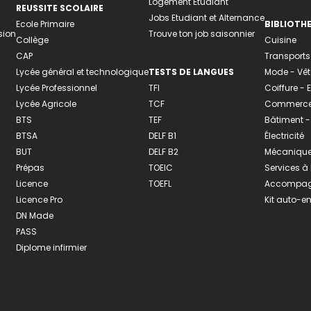
Logement Etudiant
REUSSITE SCOLAIRE
Jobs Etudiant et Alternance
Ecole Primaire
BIBLIOTH
sion
Trouve ton job saisonnier
Collège
Cuisine
CAP
Transports
Lycée général et technologique
TESTS DE LANGUES
Mode - Vê
Lycée Professionnel
TFI
Coiffure -
Lycée Agricole
TCF
Commerce 
BTS
TEF
Bâtiment -
BTSA
DELF B1
Électricité
BUT
DELF B2
Mécanique
Prépas
TOEIC
Services à
Licence
TOEFL
Accompagn
Licence Pro
Kit auto-e
DN Made
PASS
Diplome infirmier