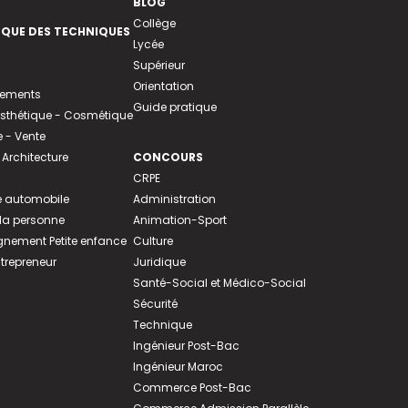
BLOG
Collège
EQUE DES TECHNIQUES
Lycée
Supérieur
Orientation
tements
Guide pratique
 Esthétique - Cosmétique
- Vente
 Architecture
CONCOURS
CRPE
 automobile
Administration
 la personne
Animation-Sport
ement Petite enfance
Culture
ntrepreneur
Juridique
Santé-Social et Médico-Social
Sécurité
Technique
Ingénieur Post-Bac
Ingénieur Maroc
Commerce Post-Bac