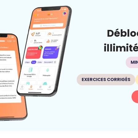
Déblo
illimit
MI
EXERCICES CORRIGÉS