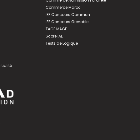
Commerce Admission Parallèle
Commerce Maroc
IEP Concours Commun
IEP Concours Grenoble
TAGE MAGE
Score IAE
Tests de Logique
tialité
s