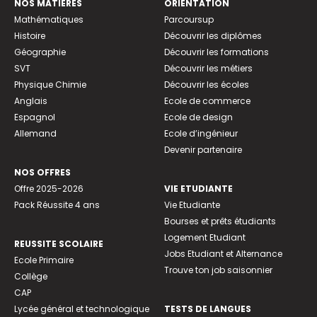
NOS MATIÈRES
ORIENTATION
Mathématiques
Parcoursup
Histoire
Découvrir les diplômes
Géographie
Découvrir les formations
SVT
Découvrir les métiers
Physique Chimie
Découvrir les écoles
Anglais
Ecole de commerce
Espagnol
Ecole de design
Allemand
Ecole d’ingénieur
Devenir partenaire
NOS OFFRES
Offre 2025-2026
VIE ETUDIANTE
Pack Réussite 4 ans
Vie Etudiante
Bourses et prêts étudiants
Logement Etudiant
REUSSITE SCOLAIRE
Jobs Etudiant et Alternance
Ecole Primaire
Trouve ton job saisonnier
Collège
CAP
Lycée général et technologique
TESTS DE LANGUES