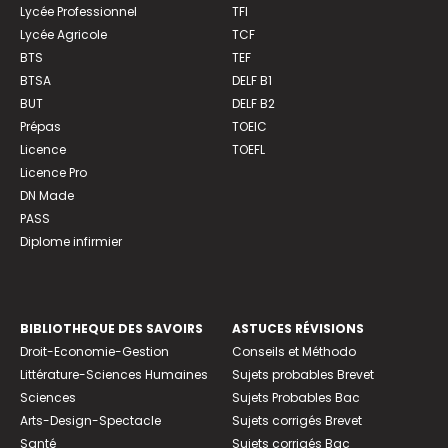
Lycée Professionnel
TFI
Lycée Agricole
TCF
BTS
TEF
BTSA
DELF B1
BUT
DELF B2
Prépas
TOEIC
Licence
TOEFL
Licence Pro
DN Made
PASS
Diplome infirmier
BIBLIOTHEQUE DES SAVOIRS
ASTUCES RÉVISIONS
Droit-Economie-Gestion
Conseils et Méthodo
Littérature-Sciences Humaines
Sujets probables Brevet
Sciences
Sujets Probables Bac
Arts-Design-Spectacle
Sujets corrigés Brevet
Santé
Sujets corrigés Bac